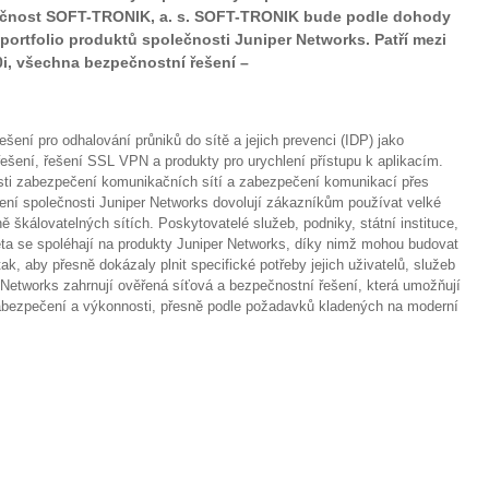
lečnost SOFT-TRONIK, a. s. SOFT-TRONIK bude podle dohody
portfolio produktů společnosti Juniper Networks. Patří mezi
0i, všechna bezpečnostní řešení –
řešení pro odhalování průniků do sítě a jejich prevenci (IDP) jako
řešení, řešení SSL VPN a produkty pro urychlení přístupu k aplikacím.
asti zabezpečení komunikačních sítí a zabezpečení komunikací přes
ení společnosti Juniper Networks dovolují zákazníkům používat velké
ě škálovatelných sítích. Poskytovatelé služeb, podniky, státní instituce,
ěta se spoléhají na produkty Juniper Networks, díky nimž mohou budovat
ak, aby přesně dokázaly plnit specifické potřeby jejich uživatelů, služeb
r Networks zahrnují ověřená síťová a bezpečnostní řešení, která umožňují
ně zabezpečení a výkonnosti, přesně podle požadavků kladených na moderní