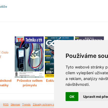
utěže
Používáme sou
Tyto webové stránky po
cílem vylepšení uživat
a reklam, analýzy návš
dnikové
Průvodce světem
Exkluzivně světem
Děláme Brno větší
P
návštěvnosti.
matiky
průmyslu
golfu
m
OK
Upravit mé pře
RSS
Sitemap
Trends
Zásady ochrany osobních údajů
Tvorba webových stránek Br