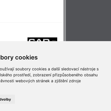
bory cookies
užívají soubory cookies a další sledovací nástroje s
elského prostředí, zobrazení přizpůsobeného obsahu
těvnosti webových stránek a zjištění zdroje
říjemné cestování
Technologie pro
ěstskou dopravou
inovaci
dvolby
no
- Webservis © 2023. Všechna práva vyhrazena.