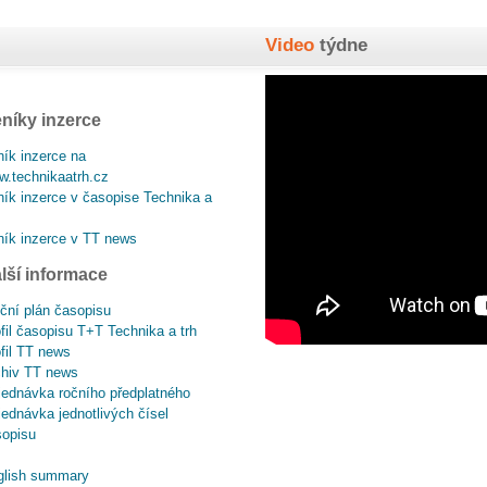
Video
týdne
níky inzerce
ík inzerce na
.technikaatrh.cz
ík inzerce v časopise Technika a
ík inzerce v TT news
lší informace
ční plán časopisu
fil časopisu T+T Technika a trh
fil TT news
chiv TT news
ednávka ročního předplatného
ednávka jednotlivých čísel
sopisu
glish summary