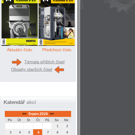
Aktuální číslo
Předchozí číslo
Témata příštích čísel
Obsahy starších čísel
Kalendář
akcí
<<
Srpen 2026
>>
Po
Út
St
Čt
Pá
So
Ne
1
2
3
4
5
6
7
8
9