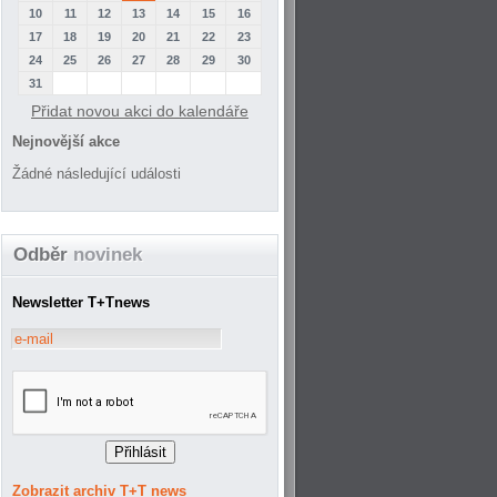
10
11
12
13
14
15
16
17
18
19
20
21
22
23
24
25
26
27
28
29
30
31
Přidat novou akci do kalendáře
Nejnovější akce
Žádné následující události
Odběr
novinek
Newsletter T+Tnews
Zobrazit archiv T+T news