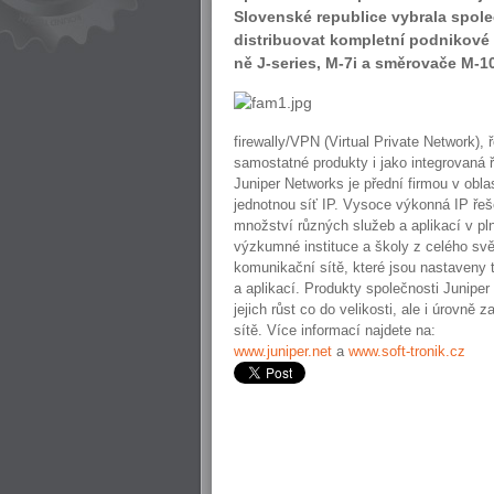
Slovenské republice vybrala spo
distribuovat kompletní podnikové 
ně J-series, M-7i a směrovače M-1
firewally/VPN (Virtual Private Network), 
samostatné produkty i jako integrovaná 
Juniper Networks je přední firmou v obl
jednotnou síť IP. Vysoce výkonná IP řeš
množství různých služeb a aplikací v pln
výzkumné instituce a školy z celého sv
komunikační sítě, které jsou nastaveny t
a aplikací. Produkty společnosti Junipe
jejich růst co do velikosti, ale i úrov
sítě. Více informací najdete na:
www.juniper.net
a
www.soft-tronik.cz