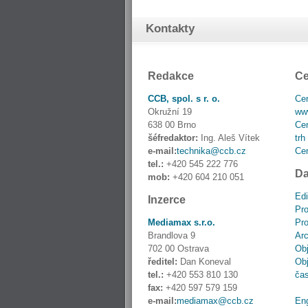
Kontakty
Redakce
Ce
CCB, spol. s r. o.
Cen
Okružní 19
www
638 00 Brno
Cen
šéfredaktor:
Ing. Aleš Vítek
trh
e-mail:
technika@ccb.cz
Cen
tel.:
+420 545 222 776
Da
mob:
+420 604 210 051
Edi
Inzerce
Pro
Mediamax s.r.o.
Pro
Brandlova 9
Ar
702 00 Ostrava
Obj
ředitel:
Dan Koneval
Obj
tel.:
+420 553 810 130
ča
fax:
+420 597 579 159
e-mail:
mediamax@ccb.cz
En