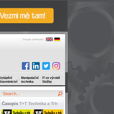
Google překladač:
Vytápění
Manipulační
IT ve výrobě
Stavebnictví
technika
Služby
Časopis
T+T Technika a Trh