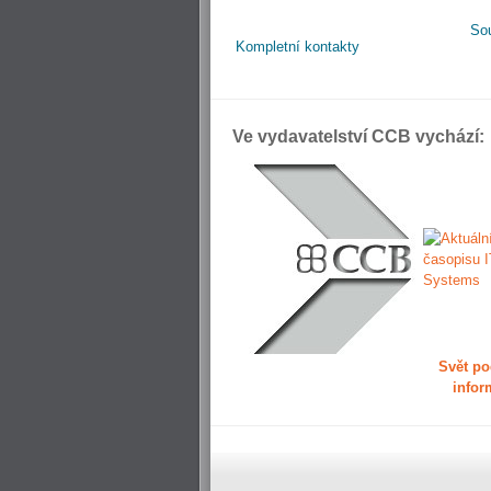
So
Kompletní kontakty
Ve vydavatelství CCB vychází:
Svět po
infor