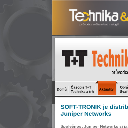
Časopis T+T
Obrá
Domů
Aktuality
Technika a trh
Svař
SOFT-TRONIK
je distr
Juniper Networks
Společnost Juniper Networks si j