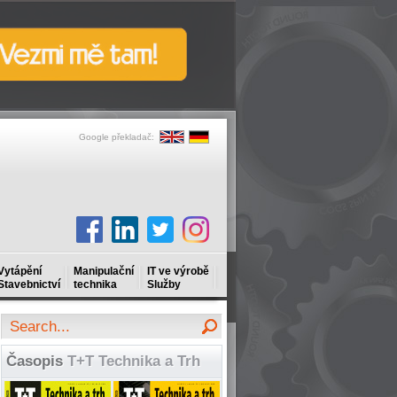
Google překladač:
Vytápění
Manipulační
IT ve výrobě
Stavebnictví
technika
Služby
Časopis
T+T Technika a Trh