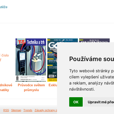
utěže
Používáme sou
Tyto webové stránky po
cílem vylepšení uživat
a reklam, analýzy návš
dnikové
Průvodce světem
Exkluzivně světem
Děláme Brno větší
P
návštěvnosti.
matiky
průmyslu
golfu
m
OK
Upravit mé pře
RSS
Sitemap
Trends
Zásady ochrany osobních údajů
Tvorba webových stránek Br