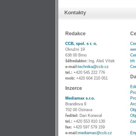
Kontakty
Redakce
Ce
CCB, spol. s r. o.
Cen
Okružní 19
www
638 00 Brno
Cen
šéfredaktor:
Ing. Aleš Vítek
trh
e-mail:
technika@ccb.cz
Cen
tel.:
+420 545 222 776
Da
mob:
+420 604 210 051
Edi
Inzerce
Pro
Mediamax s.r.o.
Pro
Brandlova 9
Ar
702 00 Ostrava
Obj
ředitel:
Dan Koneval
Obj
tel.:
+420 553 810 130
ča
fax:
+420 597 579 159
e-mail:
mediamax@ccb.cz
En