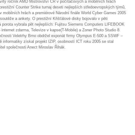
čtvrtý ročník AMD Mistrovství ČR v počítačových a mobilních hrách
stižní Counter Strike turnaj deseti nejlepších středoevropských týmů,
v mobilních hrách a premiérové Národní finále World Cyber Games 2005
 soutěže a ankety. O prestižní Křišťálové disky bojovalo v pěti
ná porota vybrala pět nejlepších: Fujitsu Siemens Computers LIFEBOOK
 internet zdarma, Televize v kapse(T-Mobile) a Zoner Photo Studio 8.
olečnosti Veletrhy Brno obdržel exponát firmy Olympus E-500 a SSWF –
 informatiky získal projekt IZIP, osobností ICT roku 2005 se stal
tel společnosti Anect Miroslav Řihák.