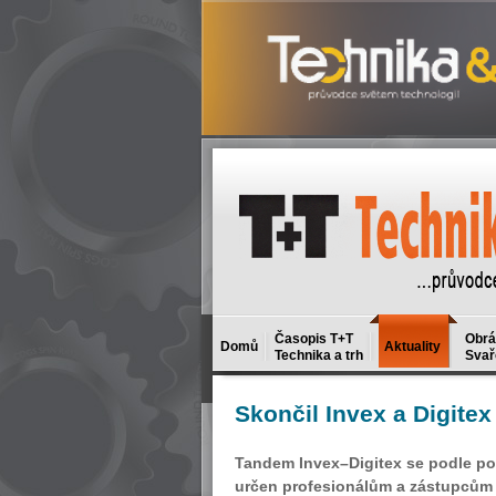
Časopis T+T
Obrá
Domů
Aktuality
Technika a trh
Svař
Skončil
Invex a Digitex
Tandem Invex–Digitex se podle poř
určen profesionálům a zástupcům m