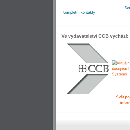
So
Kompletní kontakty
Ve vydavatelství CCB vychází:
Svět po
infor