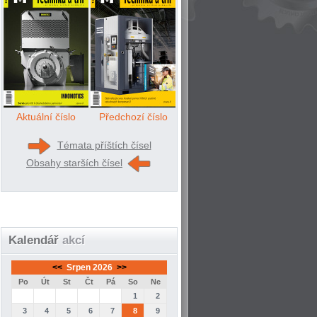
Aktuální číslo
Předchozí číslo
Témata příštích čísel
Obsahy starších čísel
Kalendář
akcí
<<
Srpen 2026
>>
Po
Út
St
Čt
Pá
So
Ne
1
2
3
4
5
6
7
8
9