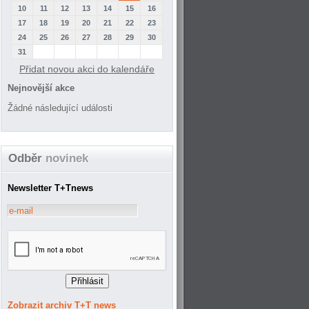
10
11
12
13
14
15
16
17
18
19
20
21
22
23
24
25
26
27
28
29
30
31
Přidat novou akci do kalendáře
Nejnovější akce
Žádné následující události
Odběr
novinek
Newsletter T+Tnews
Zobrazit archiv T+T news