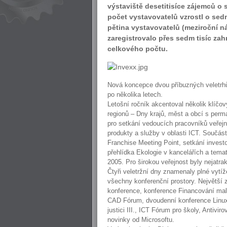
výstaviště desetitisíce zájemců o 
počet vystavovatelů vzrostl o sedm
pětina vystavovatelů (meziroční ná
zaregistrovalo přes sedm tisíc zah
celkového počtu.
Nová koncepce dvou příbuzných veletrhů 
po několika letech.
Letošní ročník akcentoval několik klíčov
regionů – Dny krajů, měst a obcí s pe
pro setkání vedoucích pracovníků veřejné
produkty a služby v oblasti ICT. Součástí
Franchise Meeting Point, setkání invest
přehlídka Ekologie v kancelářích a tem
2005. Pro širokou veřejnost byly nejatrak
Čtyři veletržní dny znamenaly plné vytí
všechny konferenční prostory. Největší
konference, konference Financování maléh
CAD Fórum, dvoudenní konference Linux H
justici III., ICT Fórum pro školy, Antiv
novinky od Microsoftu.