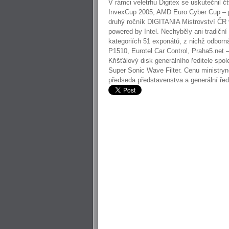
V rámci veletrhu Digitex se uskutečnil 
InvexCup 2005, AMD Euro Cyber Cup – pre
druhý ročník DIGITANIA Mistrovství ČR 
powered by Intel. Nechyběly ani tradiční
kategoriích 51 exponátů, z nichž odbor
P1510, Eurotel Car Control, Praha5.net –
Křišťálový disk generálního ředitele sp
Super Sonic Wave Filter. Cenu ministryně
předseda představenstva a generální ředi