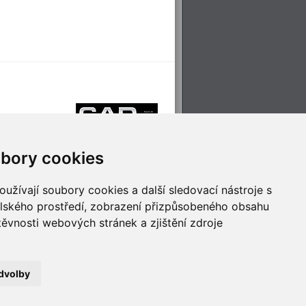
bory cookies
užívají soubory cookies a další sledovací nástroje s
elského prostředí, zobrazení přizpůsobeného obsahu
těvnosti webových stránek a zjištění zdroje
říjemné cestování
Technologie pro
ěstskou dopravou
inovaci
dvolby
no
- Webservis © 2023. Všechna práva vyhrazena.