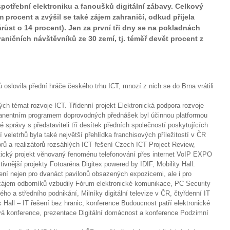
spotřební elektroniku a fanoušků digitální zábavy. Celkový
 procent a zvýšil se také zájem zahraničí, odkud přijela
růst o 14 procent). Jen za první tři dny se na pokladnách
raničních návštěvníků ze 30 zemí, tj. téměř devět procent z
oslovila přední hráče českého trhu ICT, mnozí z nich se do Brna vrátili
ých témat rozvoje ICT. Třídenní projekt Elektronická podpora rozvoje
rmanentním programem doprovodných přednášek byl účinnou platformou
 správy s představiteli tří desítek předních společností poskytujících
 veletrhů byla také největší přehlídka franchisových příležitostí v ČR
orů a realizátorů rozsáhlých ICT řešení Czech ICT Project Review,
atický projekt věnovaný fenoménu telefonování přes internet VoIP EXPO
tivnější projekty Fotoaréna Digitex powered by IDIF, Mobility Hall.
žení nejen pro dvanáct pavilonů obsazených expozicemi, ale i pro
 zájem odborníků vzbudily Fórum elektronické komunikace, PC Security
o a středního podnikání, Milníky digitální televize v ČR, čtyřdenní IT
all – IT řešení bez hranic, konference Budoucnost patří elektronické
irová konference, prezentace Digitální domácnost a konference Podzimní