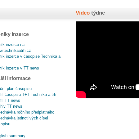
Video
týdne
níky inzerce
ík inzerce na
.technikaatrh.cz
ík inzerce v časopise Technika a
ík inzerce v TT news
lší informace
ční plán časopisu
fil časopisu T+T Technika a trh
fil TT news
chiv TT news
ednávka ročního předplatného
ednávka jednotlivých čísel
sopisu
glish summary