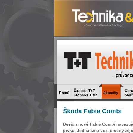
Časopis T+T
Obrá
Domů
Aktuality
Technika a trh
Svař
Škoda
Fabia Combi
Design nové Fabie Combi navazuje
prvků. Jedná se o vůz, určený zej