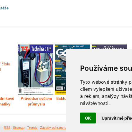
utěže
Používáme sou
Tyto webové stránky po
cílem vylepšení uživat
a reklam, analýzy návš
dnikové
Průvodce světem
Exkluzivně světem
Děláme Brno větší
P
návštěvnosti.
matiky
průmyslu
golfu
m
OK
Upravit mé pře
RSS
Sitemap
Trends
Zásady ochrany osobních údajů
Tvorba webových stránek Br