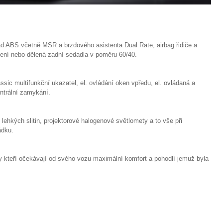
ad ABS včetně MSR a brzdového asistenta Dual Rate, airbag řidiče a
ízení nebo dělená zadní sedadla v poměru 60/40.
assic multifunkční ukazatel, el. ovládání oken vpředu, el. ovládaná a
ntrální zamykání.
 z lehkých slitin, projektorové halogenové světlomety a to vše při
ádku.
y kteří očekávají od svého vozu maximální komfort a pohodlí jemuž byla