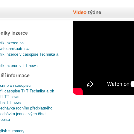
Video
týdne
níky inzerce
ík inzerce na
.technikaatrh.cz
ík inzerce v časopise Technika a
ík inzerce v TT news
lší informace
ční plán časopisu
fil časopisu T+T Technika a trh
fil TT news
chiv TT news
ednávka ročního předplatného
ednávka jednotlivých čísel
sopisu
glish summary