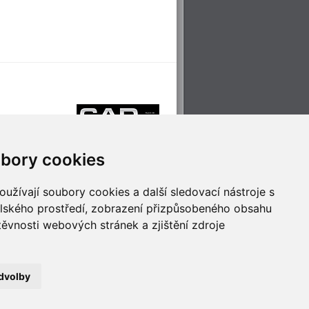
bory cookies
užívají soubory cookies a další sledovací nástroje s
elského prostředí, zobrazení přizpůsobeného obsahu
těvnosti webových stránek a zjištění zdroje
říjemné cestování
Technologie pro
ěstskou dopravou
inovaci
dvolby
no
- Webservis © 2023. Všechna práva vyhrazena.