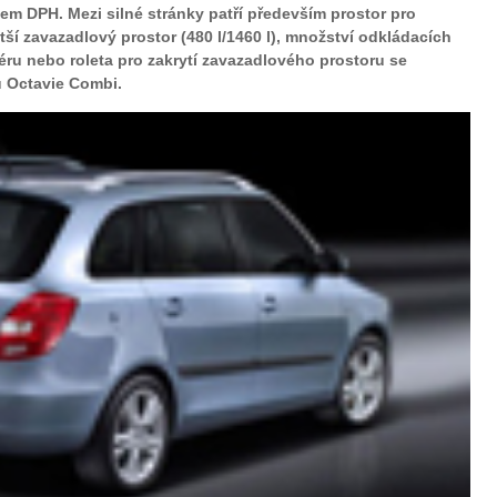
m DPH. Mezi silné stránky patří především prostor pro
tší zavazadlový prostor (480 l/1460 l), množství odkládacích
riéru nebo roleta pro zakrytí zavazadlového prostoru se
 Octavie Combi.