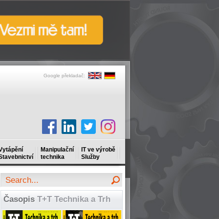
Google překladač:
Vytápění
Manipulační
IT ve výrobě
Stavebnictví
technika
Služby
Časopis
T+T Technika a Trh