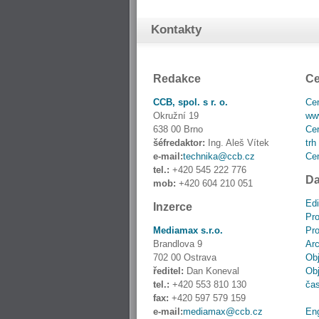
Kontakty
Redakce
Ce
CCB, spol. s r. o.
Cen
Okružní 19
www
638 00 Brno
Cen
šéfredaktor:
Ing. Aleš Vítek
trh
e-mail:
technika@ccb.cz
Cen
tel.:
+420 545 222 776
Da
mob:
+420 604 210 051
Edi
Inzerce
Pro
Mediamax s.r.o.
Pro
Brandlova 9
Ar
702 00 Ostrava
Obj
ředitel:
Dan Koneval
Obj
tel.:
+420 553 810 130
ča
fax:
+420 597 579 159
e-mail:
mediamax@ccb.cz
En