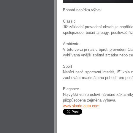
Bohatá nabídka výbav
Classic
Již základní provedení obsahuje napříkl
spolujezdce, boční airbagy, posilovač ř
Ambiente
V této verzi je navíc oproti provedení Cl
vyhřívaná vnější zpětná zrcátka nebo ce
Sport
Nabízí např. sportovní interiér, 15“ kola
zachování maximálního pohodlí pro pos
Elegance
Nejvyšší verze osloví náročné zákazník
přizpůsobena zejména výbava.
www.skoda-auto.com