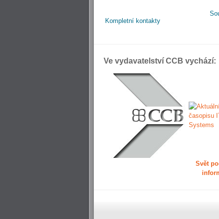
So
Kompletní kontakty
Ve vydavatelství CCB vychází:
Svět po
infor