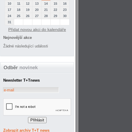
10
11
12
13
14
15
16
17
18
19
20
21
22
23
24
25
26
27
28
29
30
31
Přidat novou akci do kalendáře
Nejnovější akce
Žádné následující události
Odběr
novinek
Newsletter T+Tnews
Zobrazit archiv T+T news