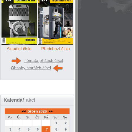
Aktuální číslo
Předchozí číslo
Témata příštích čísel
Obsahy starších čísel
Kalendář
akcí
<<
Srpen 2026
>>
Po
Út
St
Čt
Pá
So
Ne
1
2
3
4
5
6
7
8
9