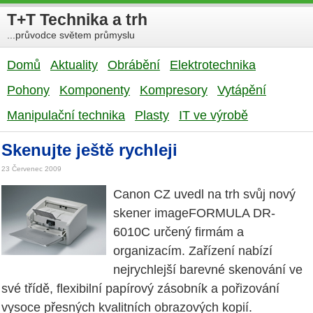
T+T Technika a trh
...průvodce světem průmyslu
Domů
Aktuality
Obrábění
Elektrotechnika
Pohony
Komponenty
Kompresory
Vytápění
Manipulační technika
Plasty
IT ve výrobě
Skenujte ještě rychleji
23 Červenec 2009
Canon CZ uvedl na trh svůj nový
skener imageFORMULA DR-
6010C určený firmám a
organizacím. Zařízení nabízí
nejrychlejší barevné skenování ve
své třídě, flexibilní papírový zásobník a pořizování
vysoce přesných kvalitních obrazových kopií.