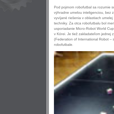
Pod pojmom robofutbal sa rozumie sú
výhradne umelou inteligenciou, bez 
vyvíjané riešenia v oblastiach umelej 
techniky. Za otca robofutbalu bol m
usporiadanie Micro-Robot World Cup 
v Kórei. Je tiež zakladateľom jednej
(Federation of International Robot –
robofutbale.