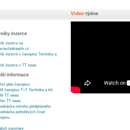
Video
týdne
níky inzerce
ík inzerce na
.technikaatrh.cz
ík inzerce v časopise Technika a
ík inzerce v TT news
lší informace
ční plán časopisu
fil časopisu T+T Technika a trh
fil TT news
chiv TT news
ednávka ročního předplatného
ednávka jednotlivých čísel
sopisu
glish summary