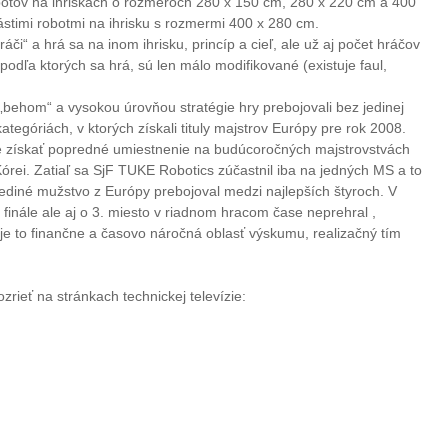
obotov na ihriskách o rozmeroch 280 x 150 cm, 280 x 220 cm a 400
nástimi robotmi na ihrisku s rozmermi 400 x 280 cm.
ráči“ a hrá sa na inom ihrisku, princíp a cieľ, ale už aj počet hráčov
, podľa ktorých sa hrá, sú len málo modifikované (existuje faul,
 „behom“ a vysokou úrovňou stratégie hry prebojovali bez jedinej
ategóriách, v ktorých získali tituly majstrov Európy pre rok 2008.
e získať popredné umiestnenie na budúcoročných majstrovstvách
Kórei. Zatiaľ sa SjF TUKE Robotics zúčastnil iba na jedných MS a to
ediné mužstvo z Európy prebojoval medzi najlepších štyroch. V
finále ale aj o 3. miesto v riadnom hracom čase neprehral ,
eď je to finančne a časovo náročná oblasť výskumu, realizačný tím
rieť na stránkach technickej televízie: