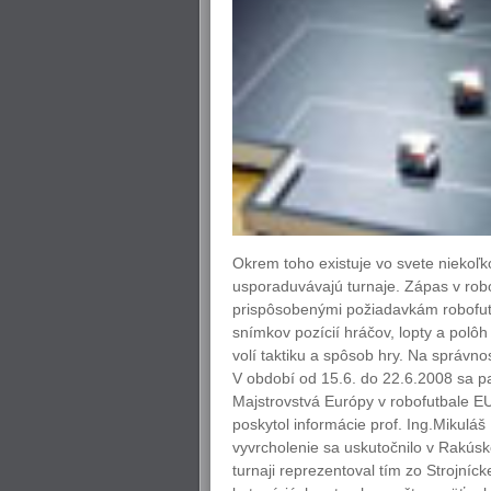
Okrem toho existuje vo svete niekoľko
usporaduvávajú turnaje. Zápas v rob
prispôsobenými požiadavkám robofut
snímkov pozícií hráčov, lopty a polô
volí taktiku a spôsob hry. Na správno
V období od 15.6. do 22.6.2008 sa p
Majstrovstvá Európy v robofutbale 
poskytol informácie prof. Ing.Mikuláš
vyvrcholenie sa uskutočnilo v Rakúsk
turnaji reprezentoval tím zo Strojníck