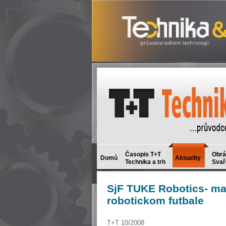
Časopis T+T
Obrá
Domů
Aktuality
Technika a trh
Svař
SjF
TUKE Robotics- maj
robotickom futbale
T+T 10/2008