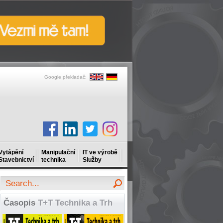
Google překladač:
Vytápění
Manipulační
IT ve výrobě
Stavebnictví
technika
Služby
Časopis
T+T Technika a Trh