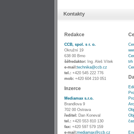
Kontakty
Redakce
Ce
CCB, spol. s r. o.
Cen
Okružní 19
www
638 00 Brno
Cen
šéfredaktor:
Ing. Aleš Vítek
trh
e-mail:
technika@ccb.cz
Cen
tel.:
+420 545 222 776
Da
mob:
+420 604 210 051
Edi
Inzerce
Pro
Mediamax s.r.o.
Pro
Brandlova 9
Ar
702 00 Ostrava
Obj
ředitel:
Dan Koneval
Obj
tel.:
+420 553 810 130
ča
fax:
+420 597 579 159
e-mail:
mediamax@ccb.cz
En