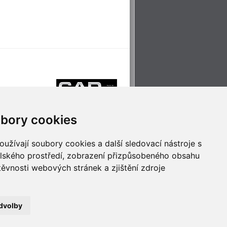
bory cookies
užívají soubory cookies a další sledovací nástroje s
elského prostředí, zobrazení přizpůsobeného obsahu
těvnosti webových stránek a zjištění zdroje
říjemné cestování
Technologie pro
ěstskou dopravou
inovaci
dvolby
no
- Webservis © 2023. Všechna práva vyhrazena.