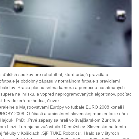
 ďalších spolkov pre robofutbal, ktoré určujú pravidlá a
ofutbale je obdobný zápasu v normálnom futbale s pravidlami
balistov. Hraciu plochu sníma kamera a pomocou nasnímaných
h súpera na ihrisku, a vopred naprogramovaných algoritmov, počítač
sť hry dozerá rozhodca, človek.
aralelne s Majstrovstvami Európy vo futbale EURO 2008 konali i
EUROBY 2008. O účasti a umiestnení slovenskej repezentácie nám
 Hajduk, PhD: „Prvé zápasy sa hrali vo švajčiarskom Zürichu a
om Linzi. Turnaja sa zúčastnilo 10 mužstiev. Slovensko na tomto
ej fakulty v Košiciach „SjF TUKE Robotics“. Hralo sa v štyroch