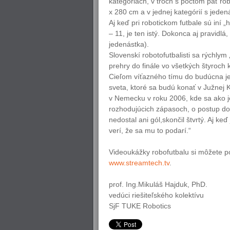
kategóriách, v troch s počtom päť r
x 280 cm a v jednej kategórií s jede
Aj keď pri robotickom futbale sú iní „h
– 11, je ten istý. Dokonca aj pravidlá
jedenástka).
Slovenskí robotofutbalisti sa rýchlym
prehry do finále vo všetkých štyroch k
Cieľom víťazného tímu do budúcna j
sveta, ktoré sa budú konať v Južnej 
v Nemecku v roku 2006, kde sa ako j
rozhodujúcich zápasoch, o postup do 
nedostal ani gól,skončil štvrtý. Aj k
verí, že sa mu to podarí.“
Videoukážky robofutbalu si môžete poz
www.streamtech.tv
.
prof. Ing.Mikuláš Hajduk, PhD.
vedúci riešiteľského kolektívu
SjF TUKE Robotics