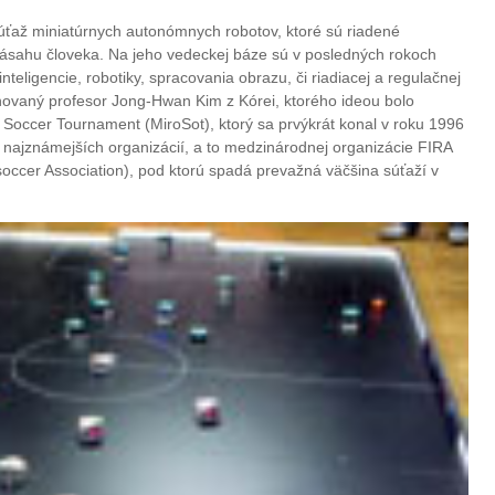
ťaž miniatúrnych autonómnych robotov, ktoré sú riadené
zásahu človeka. Na jeho vedeckej báze sú v posledných rokoch
inteligencie, robotiky, spracovania obrazu, či riadiacej a regulačnej
enovaný profesor Jong-Hwan Kim z Kórei, ktorého ideou bolo
Soccer Tournament (MiroSot), ktorý sa prvýkrát konal v roku 1996
 z najznámejších organizácií, a to medzinárodnej organizácie FIRA
 soccer Association), pod ktorú spadá prevažná väčšina súťaží v