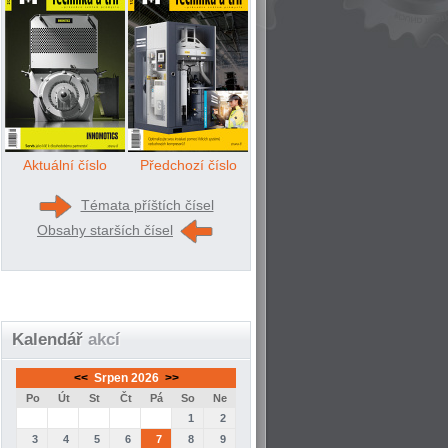
Aktuální číslo
Předchozí číslo
Témata příštích čísel
Obsahy starších čísel
Kalendář
akcí
<<
Srpen 2026
>>
Po
Út
St
Čt
Pá
So
Ne
1
2
3
4
5
6
7
8
9