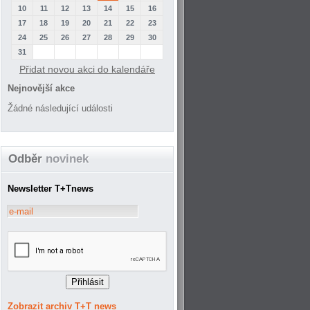
10
11
12
13
14
15
16
17
18
19
20
21
22
23
24
25
26
27
28
29
30
31
Přidat novou akci do kalendáře
Nejnovější akce
Žádné následující události
Odběr
novinek
Newsletter T+Tnews
Zobrazit archiv T+T news