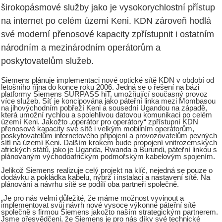
širokopásmové služby jako je vysokorychlostní přístup
na internet po celém území Keni. KDN zároveň hodlá
své moderní přenosové kapacity zpřístupnit i ostatním
národním a mezinárodním operátorům a
poskytovatelům služeb.
Siemens plánuje implementaci nové optické sítě KDN v období od
letošního října do konce roku 2006. Jedná se o řešení na bázi
platformy Siemens SURPASS hiT, umožňující současný provoz
více služeb. Síť je koncipována jako páteřní linka mezi Mombasou
na jihovýchodním pobřeží Keni a sousední Ugandou na západě,
která umožní rychlou a spolehlivou datovou komunikaci po celém
území Keni. Jakožto „operátor pro operátory“ zpřístupní KDN
přenosové kapacity své sítě i velkým mobilním operátorům,
poskytovatelům internetového připojení a provozovatelům pevných
sítí na území Keni. Dalším krokem bude propojení vnitrozemských
afrických států, jako je Uganda, Rwanda a Burundi, páteřní linkou s
plánovaným východoafrickým podmořským kabelovým spojením.
Jelikož Siemens realizuje celý projekt na klíč, nejedná se pouze o
dodávku a pokládka kabelu, nýbrž i instalaci a nastavení sítě. Na
plánování a návrhu sítě se podílí oba partneři společně.
„Je pro nás velmi důležité, že máme možnost vyvinout a
implementovat svůj návrh nové vysoce výkonné páteřní sítě
společně s firmou Siemens jakožto naším strategickým partnerem.
Jsme přesvědčeni, že Siemens je pro nás díky své technické