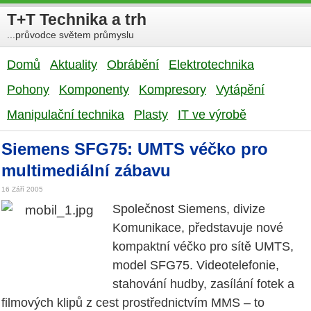
T+T Technika a trh
...průvodce světem průmyslu
Domů
Aktuality
Obrábění
Elektrotechnika
Pohony
Komponenty
Kompresory
Vytápění
Manipulační technika
Plasty
IT ve výrobě
Siemens SFG75: UMTS véčko pro
multimediální zábavu
16 Září 2005
Společnost Siemens, divize
Komunikace, představuje nové
kompaktní véčko pro sítě UMTS,
model SFG75. Videotelefonie,
stahování hudby, zasílání fotek a
filmových klipů z cest prostřednictvím MMS – to