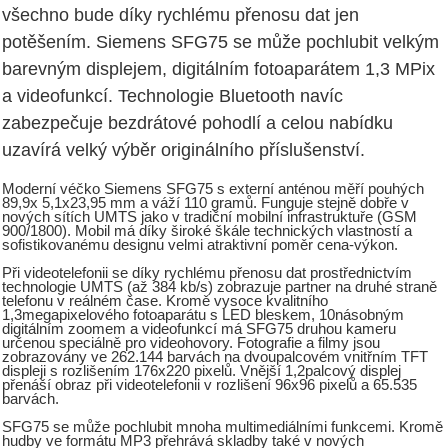
všechno bude díky rychlému přenosu dat jen
potěšením. Siemens SFG75 se může pochlubit velkým
barevným displejem, digitálním fotoaparátem 1,3 MPix
a videofunkcí. Technologie Bluetooth navíc
zabezpečuje bezdrátové pohodlí a celou nabídku
uzavírá velký výběr originálního příslušenství.
Moderní véčko Siemens SFG75 s externí anténou měří pouhých
89,9x 5,1x23,95 mm a váží 110 gramů. Funguje stejně dobře v
nových sítích UMTS jako v tradiční mobilní infrastruktuře (GSM
900/1800). Mobil má díky široké škále technických vlastností a
sofistikovanému designu velmi atraktivní poměr cena-výkon.
Při videotelefonii se díky rychlému přenosu dat prostřednictvím
technologie UMTS (až 384 kb/s) zobrazuje partner na druhé straně
telefonu v reálném čase. Kromě vysoce kvalitního
1,3megapixelového fotoaparátu s LED bleskem, 10násobným
digitálním zoomem a videofunkcí má SFG75 druhou kameru
určenou speciálně pro videohovory. Fotografie a filmy jsou
zobrazovány ve 262.144 barvách na dvoupalcovém vnitřním TFT
displeji s rozlišením 176x220 pixelů. Vnější 1,2palcový displej
přenáší obraz při videotelefonii v rozlišení 96x96 pixelů a 65.535
barvách.
SFG75 se může pochlubit mnoha multimediálními funkcemi. Kromě
hudby ve formátu MP3 přehrává skladby také v nových