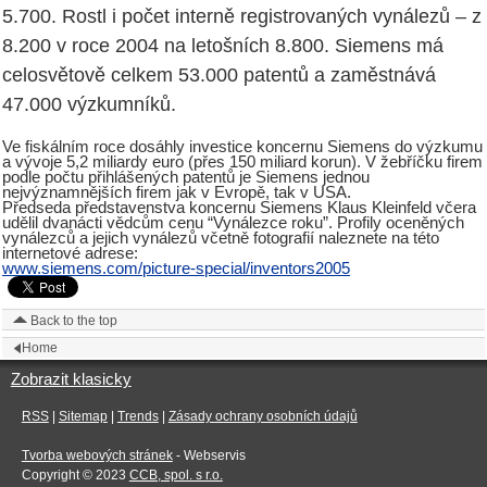
5.700. Rostl i počet interně registrovaných vynálezů – z
8.200 v roce 2004 na letošních 8.800. Siemens má
celosvětově celkem 53.000 patentů a zaměstnává
47.000 výzkumníků.
Ve fiskálním roce dosáhly investice koncernu Siemens do výzkumu
a vývoje 5,2 miliardy euro (přes 150 miliard korun). V žebříčku firem
podle počtu přihlášených patentů je Siemens jednou
nejvýznamnějších firem jak v Evropě, tak v USA.
Předseda představenstva koncernu Siemens Klaus Kleinfeld včera
udělil dvanácti vědcům cenu “Vynálezce roku”. Profily oceněných
vynálezců a jejich vynálezů včetně fotografií naleznete na této
internetové adrese:
www.siemens.com/picture-special/inventors2005
Back to the top
Home
Zobrazit klasicky
RSS
|
Sitemap
|
Trends
|
Zásady ochrany osobních údajů
Tvorba webových stránek
- Webservis
Copyright © 2023
CCB, spol. s r.o.