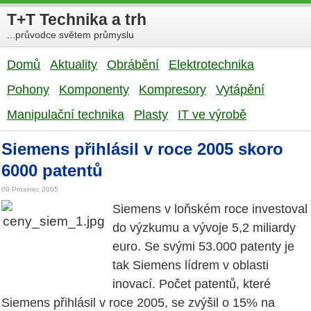
T+T Technika a trh
...průvodce světem průmyslu
Domů
Aktuality
Obrábění
Elektrotechnika
Pohony
Komponenty
Kompresory
Vytápění
Manipulační technika
Plasty
IT ve výrobě
Siemens přihlásil v roce 2005 skoro
6000 patentů
09 Prosinec 2005
Siemens v loňském roce investoval
do výzkumu a vývoje 5,2 miliardy
euro. Se svými 53.000 patenty je
tak Siemens lídrem v oblasti
inovací. Počet patentů, které
Siemens přihlásil v roce 2005, se zvýšil o 15% na