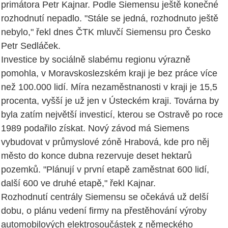
primátora Petr Kajnar. Podle Siemensu ještě konečné
rozhodnutí nepadlo. "Stále se jedná, rozhodnuto ještě
nebylo," řekl dnes ČTK mluvčí Siemensu pro Česko
Petr Sedláček.
Investice by sociálně slabému regionu výrazně
pomohla, v Moravskoslezském kraji je bez práce více
než 100.000 lidí. Míra nezaměstnanosti v kraji je 15,5
procenta, vyšší je už jen v Ústeckém kraji. Továrna by
byla zatím největší investicí, kterou se Ostravě po roce
1989 podařilo získat. Nový závod má Siemens
vybudovat v průmyslové zóně Hrabová, kde pro něj
město do konce dubna rezervuje deset hektarů
pozemků. "Plánují v první etapě zaměstnat 600 lidí,
další 600 ve druhé etapě," řekl Kajnar.
Rozhodnutí centrály Siemensu se očekává už delší
dobu, o plánu vedení firmy na přestěhování výroby
automobilových elektrosoučástek z německého