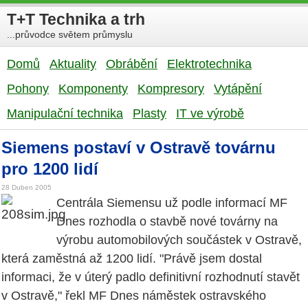
T+T Technika a trh
...průvodce světem průmyslu
Domů
Aktuality
Obrábění
Elektrotechnika
Pohony
Komponenty
Kompresory
Vytápění
Manipulační technika
Plasty
IT ve výrobě
Siemens postaví v Ostravě továrnu
pro 1200 lidí
28 Duben 2005
Centrála Siemensu už podle informací MF
Dnes rozhodla o stavbě nové továrny na
výrobu automobilových součástek v Ostravě,
která zaměstná až 1200 lidí. "Právě jsem dostal
informaci, že v úterý padlo definitivní rozhodnutí stavět
v Ostravě," řekl MF Dnes náměstek ostravského