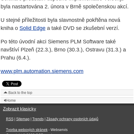
byla nastartována 2. února v Brně společenskou akcí.
U stejné příležitosti byla slavnostně pokřtěna nová
kniha o
Solid Edge
a také DVD se zkušební verzí.
Po této úvodní akci Siemens PLM Software také
navštíví Plzeň (22.3.), Brno (30.3.), Ostravu (31.3.) a
Prahu (6.4.).
www.plm.automation.siemens.com
Back to the top
Home
Zobrazit klasicky
RSS
|
Sitemap
|
Trends
|
Zásady ochrany osobních údajů
Tvorba webových stránek
- Webservis