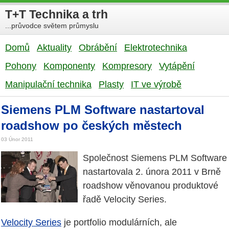
T+T Technika a trh
...průvodce světem průmyslu
Domů
Aktuality
Obrábění
Elektrotechnika
Pohony
Komponenty
Kompresory
Vytápění
Manipulační technika
Plasty
IT ve výrobě
Siemens PLM Software nastartoval
roadshow po českých městech
03 Únor 2011
Společnost Siemens PLM Software
nastartovala 2. února 2011 v Brně
roadshow věnovanou produktové
řadě Velocity Series.
Velocity Series
je portfolio modulárních, ale