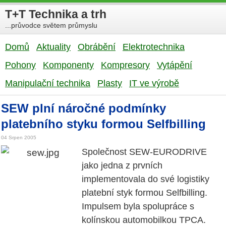
T+T Technika a trh
...průvodce světem průmyslu
Domů
Aktuality
Obrábění
Elektrotechnika
Pohony
Komponenty
Kompresory
Vytápění
Manipulační technika
Plasty
IT ve výrobě
SEW plní náročné podmínky
platebního styku formou Selfbilling
04 Srpen 2005
Společnost SEW-EURODRIVE
jako jedna z prvních
implementovala do své logistiky
platební styk formou Selfbilling.
Impulsem byla spolupráce s
kolínskou automobilkou TPCA.