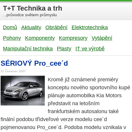
T+T Technika a trh
...průvodce světem průmyslu
Domů
Aktuality
Obrábění
Elektrotechnika
Pohony
Komponenty
Kompresory
Vytápění
Manipulační technika
Plasty
IT ve výrobě
SÉRIOVÝ Pro_cee´d
31 Červenec 2007
Kromě již oznámené premiéry
konceptu nového sportovního kupé
plánuje automobilka Kia Motors
představit na letošním
frankfurtském autosalonu také
finální podobu třídveřové verze modelu cee´d
pojmenovanou Pro_cee´d. Podoba modelu vznikala v