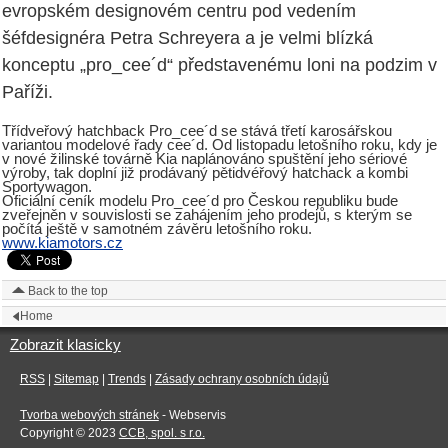
evropském designovém centru pod vedením
šéfdesignéra Petra Schreyera a je velmi blízká
konceptu „pro_cee´d“ představenému loni na podzim v
Paříži.
Třídveřový hatchback Pro_cee´d se stává třetí karosářskou
variantou modelové řady cee´d. Od listopadu letošního roku, kdy je
v nové žilinské továrně Kia naplánováno spuštění jeho sériové
výroby, tak doplní již prodávaný pětidvéřový hatchack a kombi
Sportywagon.
Oficiální ceník modelu Pro_cee´d pro Českou republiku bude
zveřejněn v souvislosti se zahájením jeho prodejů, s kterým se
počítá ještě v samotném závěru letošního roku.
www.kiamotors.cz
Back to the top
Home
Zobrazit klasicky
RSS
|
Sitemap
|
Trends
|
Zásady ochrany osobních údajů
Tvorba webových stránek
- Webservis
Copyright © 2023
CCB, spol. s r.o.