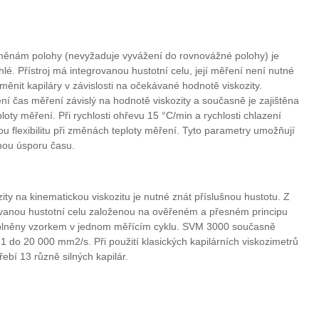
 změnám polohy (nevyžaduje vyvážení do rovnovážné polohy) je
 Přístroj má integrovanou hustotní celu, její měření není nutné
ěnit kapiláry v závislosti na očekávané hodnotě viskozity.
í čas měření závislý na hodnotě viskozity a současně je zajištěna
loty měření. Při rychlosti ohřevu 15 °C/min a rychlosti chlazení
 flexibilitu při změnách teploty měření. Tyto parametry umožňují
čnou úsporu času.
ty na kinematickou viskozitu je nutné znát příslušnou hustotu. Z
anou hustotní celu založenou na ověřeném a přesném principu
 naplněny vzorkem v jednom měřícím cyklu. SVM 3000 současně
do 20 000 mm2/s. Při použití klasických kapilárních viskozimetrů
ebí 13 různě silných kapilár.