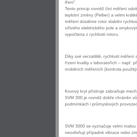
tření“.
Tento princip rovněž činí měření od
teplotní změny (Peltier) a velmi krát
měření dosáhne rotor stabilní rychlo
vířivého elektrického pole a smykový
vypočtena z rychlosti rotoru.
Díky své verzatilitě, rychlosti měřen
řízení kvality v laboratořích – např. 
mobilních měřeních (kontrola použitýc
Kovový kryt přístroje zabraňuje mech
SVM 300 je rovněž dobře chráněn vůči
podmínkách i průmyslových provoze
SVM 3000 se vyznačuje velmi malou sp
neovlivňují případné vibrace nebo změ