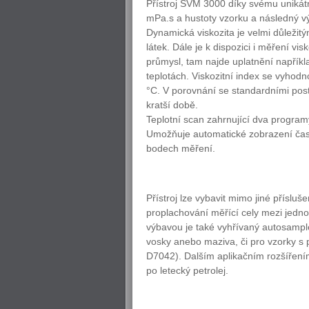
Přístroj SVM 3000 díky svému uniká
mPa.s a hustoty vzorku a následný v
Dynamická viskozita je velmi důležit
látek. Dále je k dispozici i měření vi
průmysl, tam najde uplatnění napříkl
teplotách. Viskozitní index se vyhodn
°C. V porovnání se standardními po
kratší době.
Teplotní scan zahrnující dva program
Umožňuje automatické zobrazení časov
bodech měření.
Přístroj lze vybavit mimo jiné příslu
proplachování měřící cely mezi jedno
výbavou je také vyhřívaný autosample
vosky anebo maziva, či pro vzorky s 
D7042). Dalším aplikačním rozšířením
po letecký petrolej.