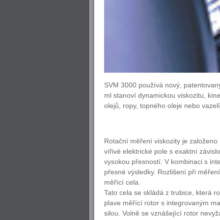
SVM 3000 používá nový, patentovaný
ml stanoví dynamickou viskozitu, kin
olejů, ropy, topného oleje nebo vazelí
Rotační měření viskozity je založeno
vířivé elektrické pole s exaktní závi
vysokou přesností. V kombinaci s in
přesné výsledky. Rozlišení při měřen
měřící cela.
Tato cela se skládá z trubice, která 
plave měřící rotor s integrovaným m
silou. Volně se vznášející rotor nev