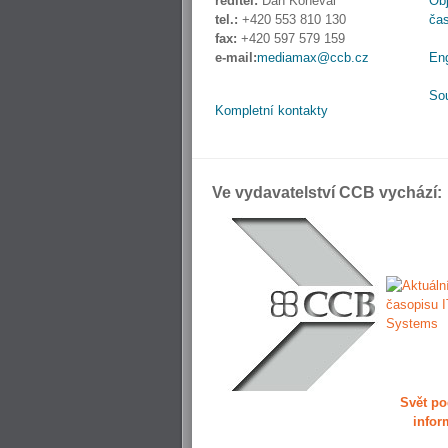
ředitel:
Dan Koneval
Obj
tel.:
+420 553 810 130
ča
fax:
+420 597 579 159
e-mail:
mediamax@ccb.cz
En
So
Kompletní kontakty
Ve vydavatelství CCB vychází:
Svět po
infor