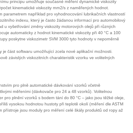
tnímu principu umožňuje současné měření dynamické viskozity
ýpočet kinematické viskozity mm2/s z naměřených hodnot.
ým parametrem například pro vyhodnocování lubrikačních vlastností
skozitního indexu, který je často žádanou informací pro automobilový
ad u vyšetřování změny viskozity motorových olejů při různých
ocuje automaticky z hodnot kinematické viskozity při 40 °C a 100
stupy poskytne viskozimetr SVM 3000 tyto hodnoty v nepoměrně
y je část softwaru umožňující zcela nové aplikační možnosti.
ě závislých viskozitních charakteristik vzorku ve volitelných
šenstvím pro plně automatické dávkování vzorků včetně
tlivými měřeními (dávkovače pro 24 a 48 vzorků). Volitelnou
r pro plnění vzorků s bodem tání do 80 °C – jako jsou těžké oleje,
příliš vysokou hodnotou hustoty při teplotě okolí (měření dle ASTM
 přístroje jsou moduly pro měření celé škály produktů od ropy až