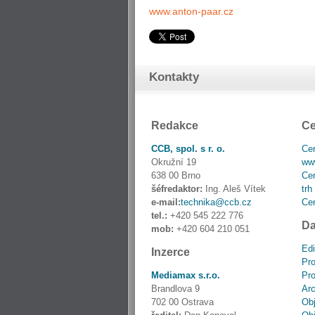
www.anton-paar.cz
Kontakty
Redakce
Ce
CCB, spol. s r. o.
Cen
Okružní 19
www
638 00 Brno
Cen
šéfredaktor:
Ing. Aleš Vítek
trh
e-mail:
technika@ccb.cz
Cen
tel.:
+420 545 222 776
Da
mob:
+420 604 210 051
Edi
Inzerce
Pro
Mediamax s.r.o.
Pro
Brandlova 9
Ar
702 00 Ostrava
Obj