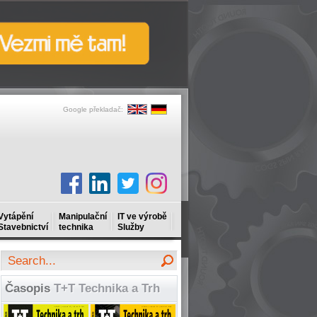
Google překladač:
Vytápění
Manipulační
IT ve výrobě
Stavebnictví
technika
Služby
Časopis
T+T Technika a Trh