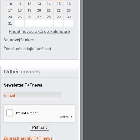
10
11
12
13
14
15
16
17
18
19
20
21
22
23
24
25
26
27
28
29
30
31
Přidat novou akci do kalendáře
Nejnovější akce
Žádné následující události
Odběr
novinek
Newsletter T+Tnews
Zobrazit archiv T+T news