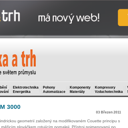
bění
Elektrotechnika
Pohony
Komponenty
Kompresory
ování
Energetika
Automatizace
Materiály
Vzduchotechnika
VM 3000
03 Březen 2011
lindrickou geometrií založený na modifikovaném Couette principu s
řním měřicím plováčkem rotujícím pomaleji. Přístroj pojmenovaný po