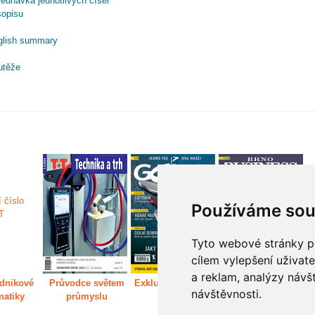
ednávka jednotlivých čísel
sopisu
glish summary
utěže
Používáme sou
Tyto webové stránky po
cílem vylepšení uživat
a reklam, analýzy návš
dnikové
Průvodce světem
Exkluzivně světem
Děláme Brno větší
P
návštěvnosti.
matiky
průmyslu
golfu
m