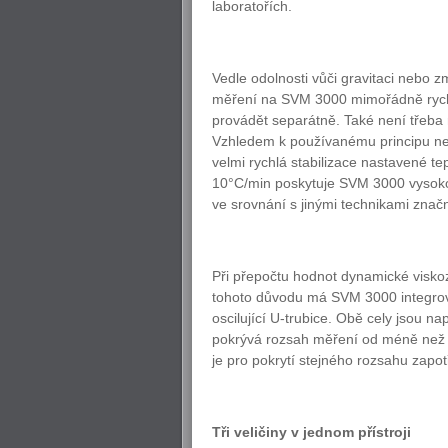
laboratořích.
Vedle odolnosti vůči gravitaci nebo
měření na SVM 3000 mimořádně rychlé.
provádět separátně. Také není třeba m
Vzhledem k používanému principu nen
velmi rychlá stabilizace nastavené tep
10°C/min poskytuje SVM 3000 vysokou
ve srovnání s jinými technikami zna
Při přepočtu hodnot dynamické viskozi
tohoto důvodu má SVM 3000 integrov
oscilující U-trubice. Obě cely jsou
pokrývá rozsah měření od méně než 1 
je pro pokrytí stejného rozsahu zapotř
Tři veličiny v jednom přístroji