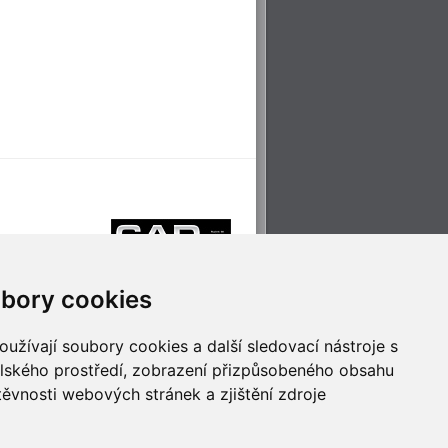
bory cookies
užívají soubory cookies a další sledovací nástroje s
elského prostředí, zobrazení přizpůsobeného obsahu
těvnosti webových stránek a zjištění zdroje
říjemné cestování
Technologie pro
ěstskou dopravou
inovaci