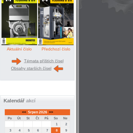
Aktuální číslo
Předchozí číslo
Témata příštích čísel
Obsahy starších čísel
Kalendář
akcí
<<
Srpen 2026
>>
Po
Út
St
Čt
Pá
So
Ne
1
2
3
4
5
6
7
8
9