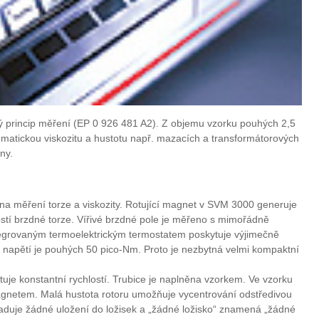
 princip měření (EP 0 926 481 A2). Z objemu vzorku pouhých 2,5
ematickou viskozitu a hustotu např. mazacích a transformátorových
ny.
 na měření torze a viskozity. Rotující magnet v SVM 3000 generuje
slostí brzdné torze. Vířivé brzdné pole je měřeno s mimořádně
tegrovaným termoelektrickým termostatem poskytuje výjimečně
í napětí je pouhých 50 pico-Nm. Proto je nezbytná velmi kompaktní
rotuje konstantní rychlostí. Trubice je naplněna vzorkem. Ve vzorku
agnetem. Malá hustota rotoru umožňuje vycentrování odstředivou
yžaduje žádné uložení do ložisek a „žádné ložisko“ znamená „žádné