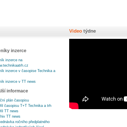
Video
týdne
níky inzerce
ík inzerce na
.technikaatrh.cz
ík inzerce v časopise Technika a
ík inzerce v TT news
lší informace
ční plán časopisu
fil časopisu T+T Technika a trh
fil TT news
chiv TT news
ednávka ročního předplatného