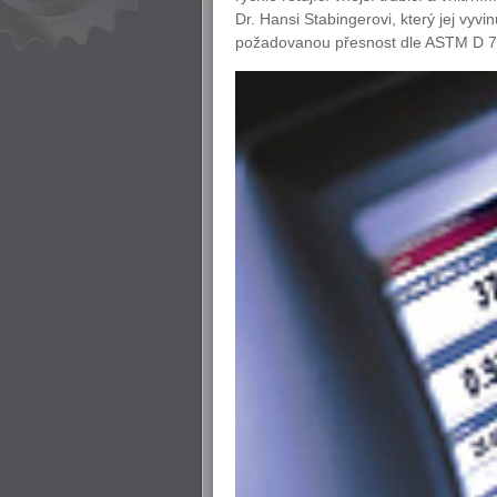
Dr. Hansi Stabingerovi, který jej vyv
požadovanou přesnost dle ASTM D 7