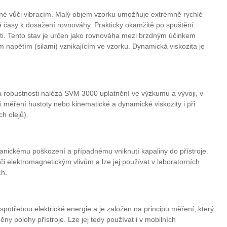
olné vůči vibracím. Malý objem vzorku umožňuje extrémně rychlé
ké časy k dosažení rovnováhy. Prakticky okamžitě po spuštění
sti. Tento stav je určen jako rovnováha mezi brzdným účinkem
m napětím (silami) vznikajícím ve vzorku. Dynamická viskozita je
í a robustnosti nalézá SVM 3000 uplatnění ve výzkumu a vývoji, v
při měření hustoty nebo kinematické a dynamické viskozity i při
h olejů).
anickému poškození a případnému vniknutí kapaliny do přístroje.
 elektromagnetickým vlivům a lze jej používat v laboratorních
ch.
otřebou elektrické energie a je založen na principu měření, který
ny polohy přístroje. Lze jej tedy používat i v mobilních