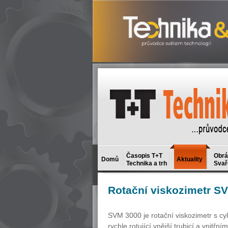
Časopis T+T
Obrá
Domů
Aktuality
Technika a trh
Svař
Rotační
viskozimetr S
SVM 3000 je rotační viskozimetr s cy
rychle rotující vnější trubicí a vnit