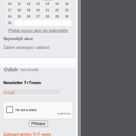
10
11
12
13
14
15
16
17
18
19
20
21
22
23
24
25
26
27
28
29
30
31
Přidat novou akci do kalendáře
Nejnovější akce
Žádné následující události
Odběr
novinek
Newsletter T+Tnews
Zobrazit archiv T+T news