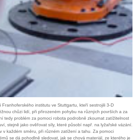
 Franhoferského institutu ve Stuttgartu, kteří sestrojili 3-D
ěžnou chůzi lidí, při přirozeném pohybu na různých površích a za
í tedy problém za pomoci robota podrobně zkoumat zatížitelnost
í, stejně jako ověřovat síly, které působí např. na lyžařské vázání.
uv v každém směru, při různém zatížení a tahu. Za pomoci
émů se dá pohodlně sledovat, jak se chová materiál, ze kterého je