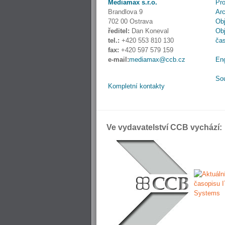
Mediamax s.r.o.
Pro
Brandlova 9
Ar
702 00 Ostrava
Obj
ředitel:
Dan Koneval
Obj
tel.:
+420 553 810 130
ča
fax:
+420 597 579 159
e-mail:
mediamax@ccb.cz
En
So
Kompletní kontakty
Ve vydavatelství CCB vychází: