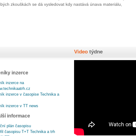
obých zkouškách se dá vysledovat kdy nastává únava materiálu,
Video
týdne
níky inzerce
ík inzerce na
.technikaatrh.cz
ík inzerce v časopise Technika a
ík inzerce v TT news
lší informace
ční plán časopisu
fil časopisu T+T Technika a trh