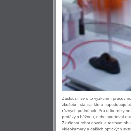
Zasloužili se o to výzkumní pracovníci
zkušební stanici, která napodobuje b
různých podmínek. Pro odborníky nen
protézy s běžnou, nebo sportovní obuv
Zkušební robot dovoluje testovat ob
videokamery a dalších optických syst