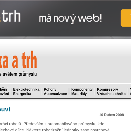
bění
Elektrotechnika
Pohony
Komponenty
Kompresory
ování
Energetika
Automatizace
Materiály
Vzduchotechnika
buvi
10 Duben 2008
 práci robotů. Především z automobilového průmyslu, kde
 plechové dílce. Některé robotizační jednotky zase povrchově