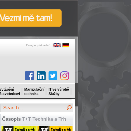
Google překladač:
Vytápění
Manipulační
IT ve výrobě
Stavebnictví
technika
Služby
Časopis
T+T Technika a Trh