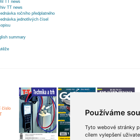
fil TT news
chiv TT news
ednávka ročního předplatného
ednávka jednotlivých čísel
sopisu
glish summary
utěže
Používáme sou
Tyto webové stránky po
cílem vylepšení uživat