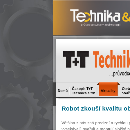
Časopis T+T
Obrá
Domů
Aktuality
Technika a trh
Svař
Robot
zkouší kvalitu o
Většina z nás zná precizní a rychlou
vysekávají, svařují a montují složité