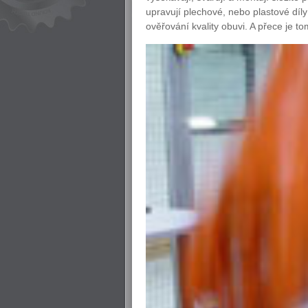
upravují plechové, nebo plastové díly
ověřování kvality obuvi. A přece je to