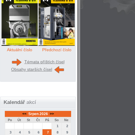
Aktuální číslo
Předchozí číslo
Témata příštích čísel
Obsahy starších čísel
Kalendář
akcí
<<
Srpen 2026
>>
Po
Út
St
Čt
Pá
So
Ne
1
2
3
4
5
6
7
8
9