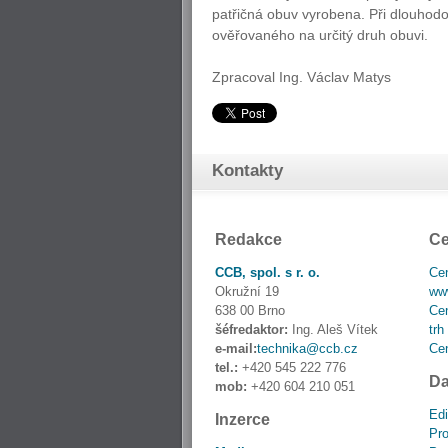
patřičná obuv vyrobena. Při dlouhod
ověřovaného na určitý druh obuvi.
Zpracoval Ing. Václav Matys
Kontakty
Redakce
Ce
CCB, spol. s r. o.
Cen
Okružní 19
www
638 00 Brno
Cen
šéfredaktor:
Ing. Aleš Vítek
trh
e-mail:
technika@ccb.cz
Cen
tel.:
+420 545 222 776
Da
mob:
+420 604 210 051
Edi
Inzerce
Pro