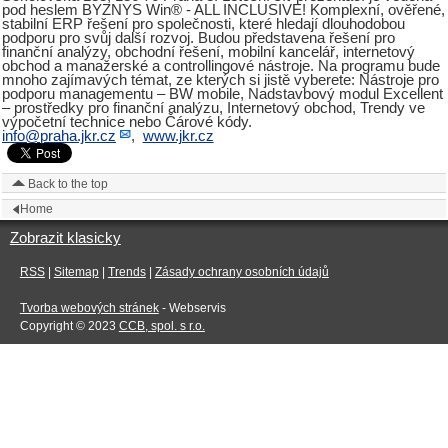
pod heslem BYZNYS Win® - ALL INCLUSIVE! Komplexní, ověřené,
stabilní ERP řešení pro společnosti, které hledají dlouhodobou
podporu pro svůj další rozvoj. Budou představena řešení pro
finanční analýzy, obchodní řešení, mobilní kancelář, internetový
obchod a manažerské a controllingové nástroje. Na programu bude
mnoho zajímavých témat, ze kterých si jistě vyberete: Nástroje pro
podporu managementu – BW mobile, Nadstavbový modul Excellent
– prostředky pro finanční analýzu, Internetový obchod, Trendy ve
výpočetní technice nebo Čárové kódy.
info@praha.jkr.cz
,
www.jkr.cz
Back to the top
Home
Zobrazit klasicky
RSS
|
Sitemap
|
Trends
|
Zásady ochrany osobních údajů
Tvorba webových stránek
- Webservis
Copyright © 2023
CCB, spol. s r.o.