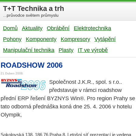
T+T Technika a trh
...průvodce světem průmyslu
Domů
Aktuality
Obrábění
Elektrotechnika
Pohony
Komponenty
Kompresory
Vytápění
Manipulační technika
Plasty
IT ve výrobě
ROADSHOW 2006
21 Duben 2006
Společnost J.K.R., spol. s r.o..
představuje v rámci roadshow
přední ERP řešení BYZNYS Win®. Pro region Prahy se
tato odborná přednáška koná dne 25. 4. 2006 v hotelu
Olympik,
Sokolovská 138, 186 76 Praha 8. Letošní síť prezentací je vedena