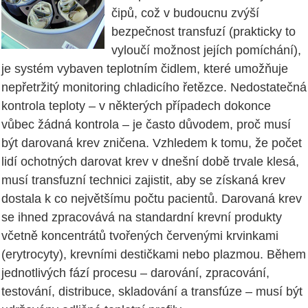
čipů, což v budoucnu zvýší
bezpečnost transfuzí (prakticky to
vyloučí možnost jejích pomíchání),
je systém vybaven teplotním čidlem, které umožňuje
nepřetržitý monitoring chladicího řetězce. Nedostatečná
kontrola teploty – v některých případech dokonce
vůbec žádná kontrola – je často důvodem, proč musí
být darovaná krev zničena. Vzhledem k tomu, že počet
lidí ochotných darovat krev v dnešní době trvale klesá,
musí transfuzní technici zajistit, aby se získaná krev
dostala k co největšímu počtu pacientů. Darovaná krev
se ihned zpracovává na standardní krevní produkty
včetně koncentrátů tvořených červenými krvinkami
(erytrocyty), krevními destičkami nebo plazmou. Během
jednotlivých fází procesu – darování, zpracování,
testování, distribuce, skladování a transfúze – musí být