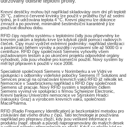
udržovány odlišné teplotní profily.
Krevní destičky mohou být například skladovány osm dní při teplotě
20 °C, zatímco červené krvinky lze použít v průběhu čtyř až sedmi
týdnů, je-li udržována teplota 4 °C. Krevní plazmu lze dokonce
zmrazit a po povinné, minimálně šestiměsíční karanténě ji lze
používat dlouhou dobu.
RFID čipy nového systému s teplotními čidly jsou připevněny ke
krevním vakům a teplotu krve lze kdykoli zjistit pomocí radiových
čteček. Čipy musí vydržet extrémní podmínky: například sterilizaci
a pasterizaci během výroby a později i vystavení síle až 5000 G v
centrifuze. RFID čipy společnosti Siemens vyhověly všem
požadovaným testům a po ukončení projektu odpovědné orgány
vyhodnotí, zda jsou vhodné pro komerční použití. Nový systém by
měl být připraven k použití v roce 2008.
Specialisté společnosti Siemens v Norimberku a ve Vídni ve
spolupráci s odborníky vídeňské pobočky Siemens IT Solutions and
Services pracují na označování krevních vaků RFID již několik let.
Nemocnice v Saarbrückenu například s RFID čipy společnosti
Siemens už pracuje. Nový RFID systém s teplotním čidlem
Siemens vyvinul ve spolupráci s firmou Schweizer Electronic,
Krevní bankou Univerzitní nemocnice ve Štýrském Hradci
(rakouský Graz) a výrobcem krevních vaků, společností
MacoPharma.
RFID (Radio Frequency Identification) je bezkontaktní metodou pro
získávání dat všeho druhu z čipů. Tato technologie je používána
například pro přepravu zboží, kdy jsou veškeré informace o
produktu (např. obsah a původ) naprogramovány do malých desek