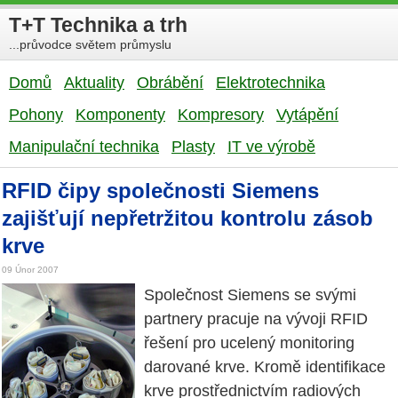
T+T Technika a trh
...průvodce světem průmyslu
Domů
Aktuality
Obrábění
Elektrotechnika
Pohony
Komponenty
Kompresory
Vytápění
Manipulační technika
Plasty
IT ve výrobě
RFID čipy společnosti Siemens
zajišťují nepřetržitou kontrolu zásob
krve
09 Únor 2007
Společnost Siemens se svými
partnery pracuje na vývoji RFID
řešení pro ucelený monitoring
darované krve. Kromě identifikace
krve prostřednictvím radiových