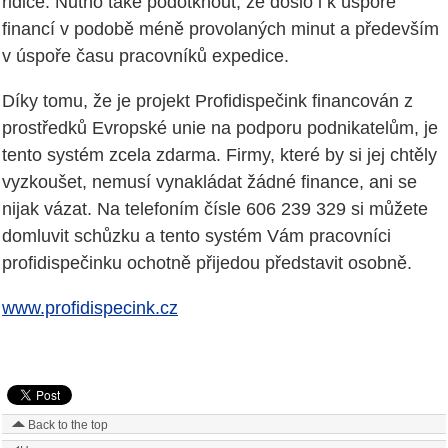
řidiče. Nutno také podotknout, že došlo i k úspoře
financí v podobě méně provolaných minut a především
v úspoře času pracovníků expedice.
Díky tomu, že je projekt Profidispečink financován z
prostředků Evropské unie na podporu podnikatelům, je
tento systém zcela zdarma. Firmy, které by si jej chtěly
vyzkoušet, nemusí vynakládat žádné finance, ani se
nijak vázat. Na telefoním čísle 606 239 329 si můžete
domluvit schůzku a tento systém Vám pracovníci
profidispečinku ochotně přijedou představit osobně.
www.profidispecink.cz
Back to the top