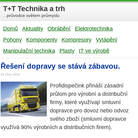
T+T Technika a trh
...průvodce světem průmyslu
Domů
Aktuality
Obrábění
Elektrotechnika
Pohony
Komponenty
Kompresory
Vytápění
Manipulační technika
Plasty
IT ve výrobě
Řešení dopravy se stává zábavou.
24 Únor 2011
Profidispečink přináší zásadní
průlom pro výrobní a distribuční
firmy, které využívají smluvní
dopravce pro dovoz nebo odvoz
svého zboží (smluvní dopravce
využívá 90% výrobních a distribučních firem).