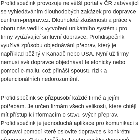
Profidispečink provozuje největší portál v ČR zabývající
se vyhledáváním dlouhodobých zakázek pro dopravce
centrum-preprav.cz. Dlouholeté zkušenosti a práce v
oboru nás vedli k vytvoření unikátního systému pro
firmy využívající smluvní dopravce. Profidispečink
využívá způsobu objednávání přeprav, který je
například běžný v Kanadě nebo USA. Nyní už firmy
nemusí své dopravce objednávat telefonicky nebo
pomocí e-mailu, což přináší spoustu rizik a
potencionálních nedorozumění.
Profidispečink se přizpůsobí každé firmě a jejím
potřebám. Je určen firmám všech velikostí, které chtějí
mít přístup k informacím o stavu svých přeprav.
Profidispečink je jednoduchá aplikace pro komunikaci s
dopravci pomocí které oslovíte dopravce s konkrétní
přepravou. Oslovit můžete 1 nebo desítky dopravců