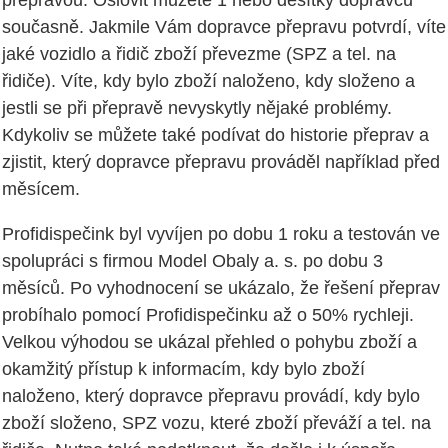
současně. Jakmile Vám dopravce přepravu potvrdí, víte
jaké vozidlo a řidič zboží převezme (SPZ a tel. na
řidiče). Víte, kdy bylo zboží naloženo, kdy složeno a
jestli se při přepravě nevyskytly nějaké problémy.
Kdykoliv se můžete také podívat do historie přeprav a
zjistit, který dopravce přepravu prováděl například před
měsícem.
Profidispečink byl vyvíjen po dobu 1 roku a testován ve
spolupráci s firmou Model Obaly a. s. po dobu 3
měsíců. Po vyhodnocení se ukázalo, že řešení přeprav
probíhalo pomocí Profidispečinku až o 50% rychleji.
Velkou výhodou se ukázal přehled o pohybu zboží a
okamžitý přístup k informacím, kdy bylo zboží
naloženo, který dopravce přepravu provádí, kdy bylo
zboží složeno, SPZ vozu, které zboží převáží a tel. na