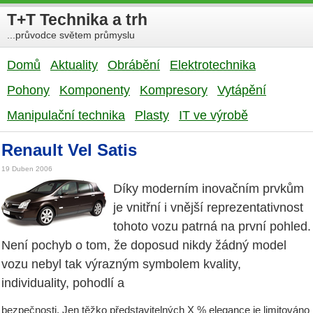
T+T Technika a trh
...průvodce světem průmyslu
Domů
Aktuality
Obrábění
Elektrotechnika
Pohony
Komponenty
Kompresory
Vytápění
Manipulační technika
Plasty
IT ve výrobě
Renault Vel Satis
19 Duben 2006
Díky moderním inovačním prvkům
je vnitřní i vnější reprezentativnost
tohoto vozu patrná na první pohled.
Není pochyb o tom, že doposud nikdy žádný model
vozu nebyl tak výrazným symbolem kvality,
individuality, pohodlí a
bezpečnosti. Jen těžko představitelných X % elegance je limitováno