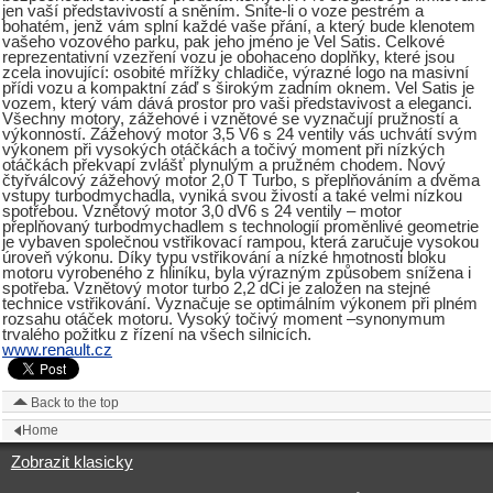
jen vaší představivostí a sněním. Sníte-li o voze pestrém a
bohatém, jenž vám splní každé vaše přání, a který bude klenotem
vašeho vozového parku, pak jeho jméno je Vel Satis. Celkové
reprezentativní vzezření vozu je obohaceno doplňky, které jsou
zcela inovující: osobité mřížky chladiče, výrazné logo na masivní
přídi vozu a kompaktní záď s širokým zadním oknem. Vel Satis je
vozem, který vám dává prostor pro vaši představivost a eleganci.
Všechny motory, zážehové i vznětové se vyznačují pružností a
výkonností. Zážehový motor 3,5 V6 s 24 ventily vás uchvátí svým
výkonem při vysokých otáčkách a točivý moment při nízkých
otáčkách překvapí zvlášť plynulým a pružném chodem. Nový
čtyřválcový zážehový motor 2,0 T Turbo, s přeplňováním a dvěma
vstupy turbodmychadla, vyniká svou živostí a také velmi nízkou
spotřebou. Vznětový motor 3,0 dV6 s 24 ventily – motor
přeplňovaný turbodmychadlem s technologií proměnlivé geometrie
je vybaven společnou vstřikovací rampou, která zaručuje vysokou
úroveň výkonu. Díky typu vstřikování a nízké hmotnosti bloku
motoru vyrobeného z hliníku, byla výrazným způsobem snížena i
spotřeba. Vznětový motor turbo 2,2 dCi je založen na stejné
technice vstřikování. Vyznačuje se optimálním výkonem při plném
rozsahu otáček motoru. Vysoký točivý moment –synonymum
trvalého požitku z řízení na všech silnicích.
www.renault.cz
Back to the top
Home
Zobrazit klasicky