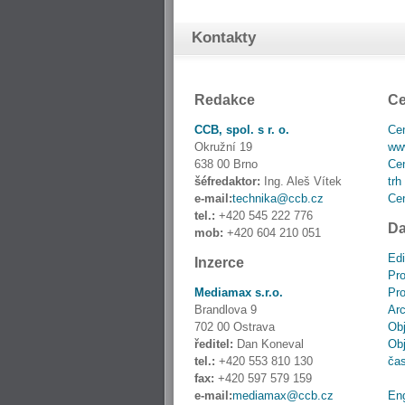
Kontakty
Redakce
Ce
CCB, spol. s r. o.
Cen
Okružní 19
www
638 00 Brno
Cen
šéfredaktor:
Ing. Aleš Vítek
trh
e-mail:
technika@ccb.cz
Cen
tel.:
+420 545 222 776
Da
mob:
+420 604 210 051
Edi
Inzerce
Pro
Mediamax s.r.o.
Pro
Brandlova 9
Ar
702 00 Ostrava
Obj
ředitel:
Dan Koneval
Obj
tel.:
+420 553 810 130
ča
fax:
+420 597 579 159
e-mail:
mediamax@ccb.cz
En