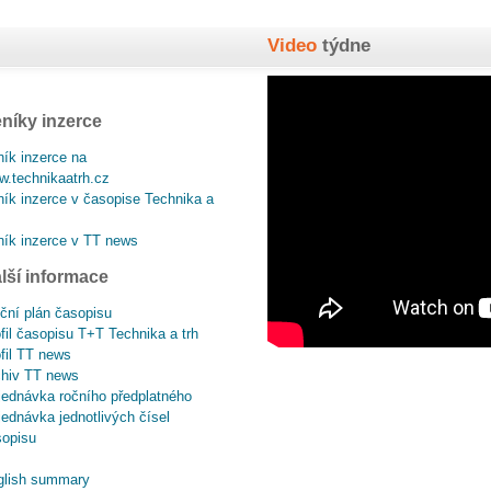
Video
týdne
níky inzerce
ík inzerce na
.technikaatrh.cz
ík inzerce v časopise Technika a
ík inzerce v TT news
lší informace
ční plán časopisu
fil časopisu T+T Technika a trh
fil TT news
chiv TT news
ednávka ročního předplatného
ednávka jednotlivých čísel
sopisu
glish summary