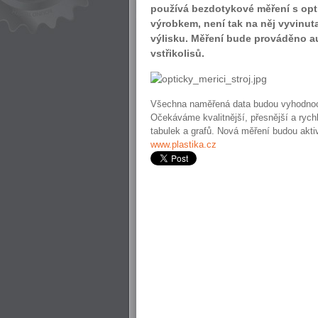
používá bezdotykové měření s opt
výrobkem, není tak na něj vyvinut
výlisku. Měření bude prováděno au
vstřikolisů.
Všechna naměřená data budou vyhodnoc
Očekáváme kvalitnější, přesnější a rych
tabulek a grafů. Nová měření budou akti
www.plastika.cz