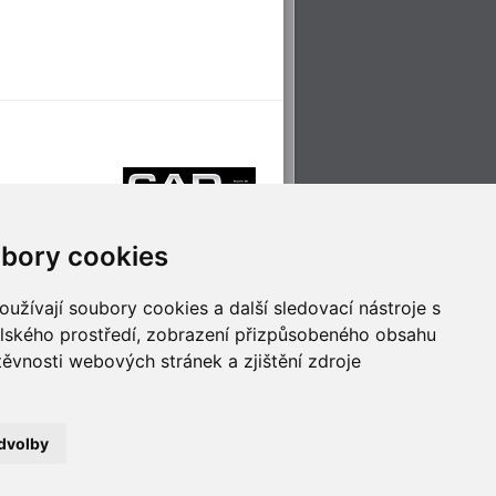
bory cookies
užívají soubory cookies a další sledovací nástroje s
elského prostředí, zobrazení přizpůsobeného obsahu
těvnosti webových stránek a zjištění zdroje
říjemné cestování
Technologie pro
ěstskou dopravou
inovaci
dvolby
no
- Webservis © 2023. Všechna práva vyhrazena.