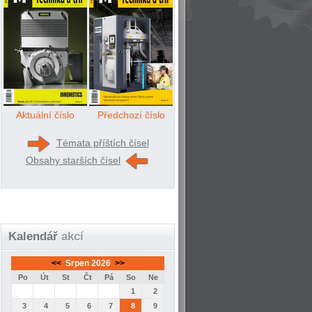
Aktuální číslo
Předchozí číslo
Témata příštích čísel
Obsahy starších čísel
Kalendář
akcí
<<
Srpen 2026
>>
Po
Út
St
Čt
Pá
So
Ne
1
2
3
4
5
6
7
8
9