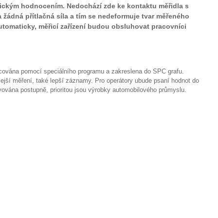
ickým hodnocením. Nedochází zde ke kontaktu měřidla s
a žádná přítlačná síla a tím se nedeformuje tvar měřeného
tomaticky, měřicí zařízení budou obsluhovat pracovníci
ována pomocí speciálního programu a zakreslena do SPC grafu.
lejší měření, také lepší záznamy. Pro operátory ubude psaní hodnot do
vována postupně, prioritou jsou výrobky automobilového průmyslu.