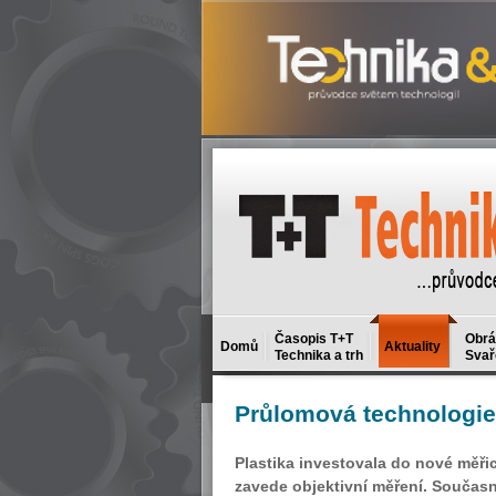
Časopis T+T
Obrá
Domů
Aktuality
Technika a trh
Svař
Průlomová
technologie
Plastika investovala do nové měřic
zavede objektivní měření. Součas