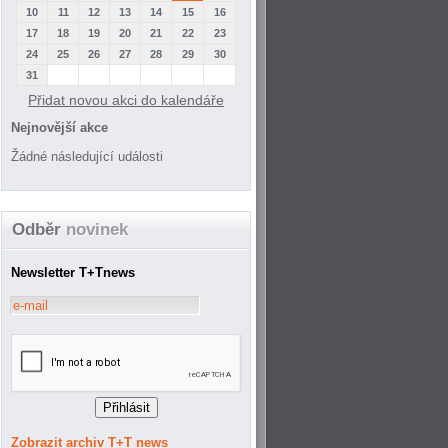
10
11
12
13
14
15
16
17
18
19
20
21
22
23
24
25
26
27
28
29
30
31
Přidat novou akci do kalendáře
Nejnovější akce
Žádné následující události
Odběr
novinek
Newsletter T+Tnews
Zobrazit archiv T+T news