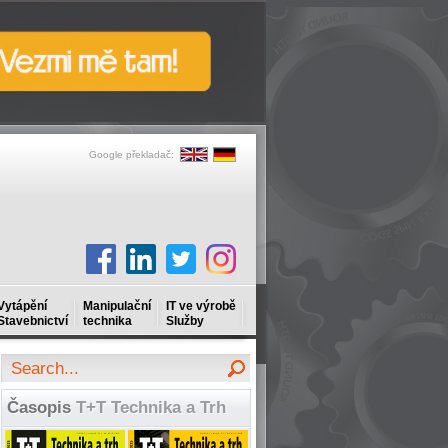
Google překladač:
Vytápění
Manipulační
IT ve výrobě
Stavebnictví
technika
Služby
Časopis
T+T Technika a Trh