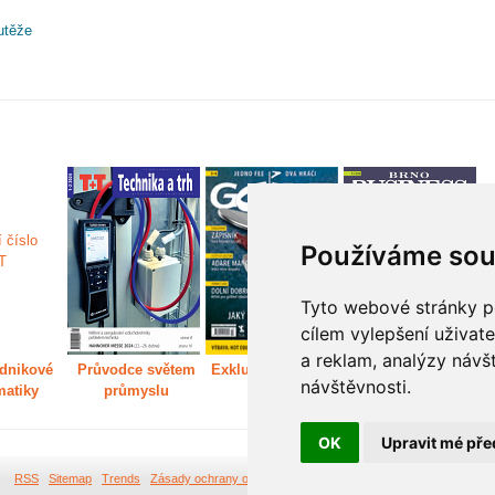
utěže
Používáme sou
Tyto webové stránky po
cílem vylepšení uživat
a reklam, analýzy návš
dnikové
Průvodce světem
Exkluzivně světem
Děláme Brno větší
P
návštěvnosti.
matiky
průmyslu
golfu
m
OK
Upravit mé pře
RSS
Sitemap
Trends
Zásady ochrany osobních údajů
Tvorba webových stránek Br