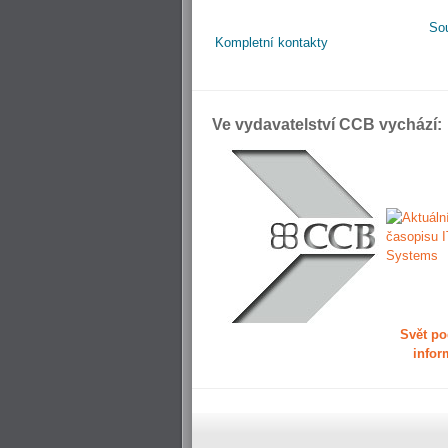
So
Kompletní kontakty
Ve vydavatelství CCB vychází:
Svět po
infor