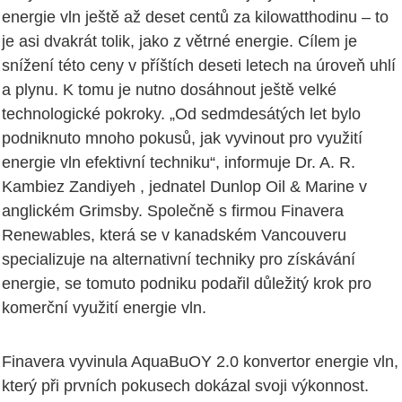
energie vln ještě až deset centů za kilowatthodinu – to
je asi dvakrát tolik, jako z větrné energie. Cílem je
snížení této ceny v příštích deseti letech na úroveň uhlí
a plynu. K tomu je nutno dosáhnout ještě velké
technologické pokroky. „Od sedmdesátých let bylo
podniknuto mnoho pokusů, jak vyvinout pro využití
energie vln efektivní techniku“, informuje Dr. A. R.
Kambiez Zandiyeh , jednatel Dunlop Oil & Marine v
anglickém Grimsby. Společně s firmou Finavera
Renewables, která se v kanadském Vancouveru
specializuje na alternativní techniky pro získávání
energie, se tomuto podniku podařil důležitý krok pro
komerční využití energie vln.
Finavera vyvinula AquaBuOY 2.0 konvertor energie vln,
který při prvních pokusech dokázal svoji výkonnost.