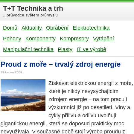
T+T Technika a trh
...průvodce světem průmyslu
Domů
Aktuality
Obrábění
Elektrotechnika
Pohony
Komponenty
Kompresory
Vytápění
Manipulační technika
Plasty
IT ve výrobě
Proud z moře – trvalý zdroj energie
29 Leden 2009
Získávat elektrickou energii z moře,
které je nikdy nevysychajícím
zdrojem energie – na tom pracují
výzkumníci již po desetiletí. Vlny a
cykly přílivu a odlivu uvolňují
gigantickou energii, která se doposud prakticky moc
nevyužívala. V současné době stojí výroba proudu z