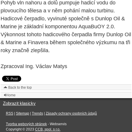
Pohyb vln nahoru a dolů pumpuje hadicí vodu do
plovoucího tělesa a v něm pohání malou turbinu.
Hadicové čerpadlo, vyvinuté společně s Dunlop Oil &
Marine je základní komponentou AquaBuOY 2.0.
Výkonnost tohoto hadicového čerpadla firmy Dunlop Oil
& Marine a Finavera během společného výzkumu na tři
roky značně zlepšila.
Zpracoval Ing. Václav Matys
Back to the top
Home
Zobrazit klasicky
RSS
|
Sitemap
|
Trends
|
Zásady ochrany osobních údajů
Tvorba webových stránek
- Webservis
Copyright © 2023
CCB, spol. s r.o.