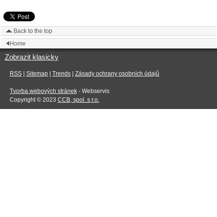
Back to the top
Home
Zobrazit klasicky
RSS
|
Sitemap
|
Trends
|
Zásady ochrany osobních údajů
Tvorba webových stránek
- Webservis
Copyright © 2023
CCB, spol. s r.o.