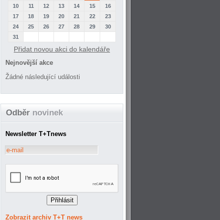
10
11
12
13
14
15
16
17
18
19
20
21
22
23
24
25
26
27
28
29
30
31
Přidat novou akci do kalendáře
Nejnovější akce
Žádné následující události
Odběr
novinek
Newsletter T+Tnews
Zobrazit archiv T+T news