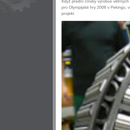
Když přední čínský výrobce větrných 
pro Olympijské hry 2008 v Pekingu, vy
projekt.