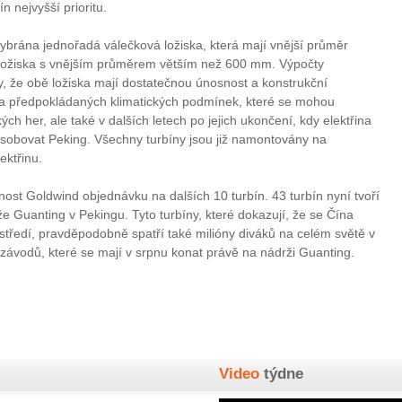
n nejvyšší prioritu.
ybrána jednořadá válečková ložiska, která mají vnější průměr
 ložiska s vnějším průměrem větším než 600 mm. Výpočty
, že obě ložiska mají dostatečnou únosnost a konstrukční
 za předpokládaných klimatických podmínek, které se mohou
ch her, ale také v dalších letech po jejich ukončení, kdy elektřina
sobovat Peking. Všechny turbíny jsou již namontovány na
ektřinu.
nost Goldwind objednávku na dalších 10 turbín. 43 turbín nyní tvoří
e Guanting v Pekingu. Tyto turbíny, které dokazují, že se Čína
ostředí, pravděpodobně spatří také milióny diváků na celém světě v
 závodů, které se mají v srpnu konat právě na nádrži Guanting.
Video
týdne