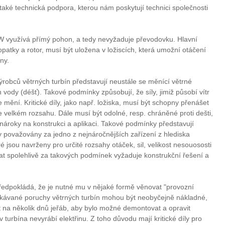
 také technická podpora, kterou nám poskytují technici společnosti
W využívá přímý pohon, a tedy nevyžaduje převodovku. Hlavní
lopatky a rotor, musí být uložena v ložiscích, která umožní otáčení
ny.
robců větrných turbín představují neustále se měnící větrné
 vody (déšť). Takové podmínky způsobují, že síly, jimiž působí vítr
 mění. Kritické díly, jako např. ložiska, musí být schopny přenášet
 ve velkém rozsahu. Dále musí být odolné, resp. chráněné proti dešti,
 nároky na konstrukci a aplikaci. Takové podmínky představují
ny považovány za jedno z nejnáročnějších zařízení z hlediska
ré jsou navrženy pro určité rozsahy otáček, sil, velikost nesouososti
vat spolehlivě za takových podmínek vyžaduje konstrukční řešení a
ředpokládá, že je nutné mu v nějaké formě věnovat "provozní
ekávané poruchy větrných turbín mohou být neobyčejně nákladné,
t na několik dnů jeřáb, aby bylo možné demontovat a opravit
turbína nevyrábí elektřinu. Z toho důvodu mají kritické díly pro