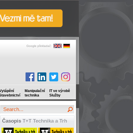
Google překladač:
Vytápění
Manipulační
IT ve výrobě
Stavebnictví
technika
Služby
Časopis
T+T Technika a Trh