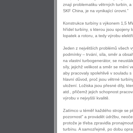
znají problematiku větrných turbín, a
SKF China, je na vynikající úrovni.”
Konstrukce turbíny s výkonem 1,5 M
hřídel turbíny, s kterou jsou spojeny 
lopatek a rotoru, a tedy výrobu elektři
Jeden z největších problémů všech vý
podmínky – trvání, síla, směr a obsah
na vlastní turbogenerátor, se neustále
síly, jejichž velikost a směr se mění
aby pracovaly spolehlivě v souladu s
hlavní důvod, proč jsou větrné turbí
uložení. Ložiska jsou přesné díly, kte
atd., přičemž jejich schopnost praco
výrobu v nejvyšší kvalitě.
Zatímco u téměř každého stroje se p
pozornost" a provádět údržbu, neoč
protože je třeba zpravidla pronajmou
turbínu. A samozřejmě, po dobu oprav 