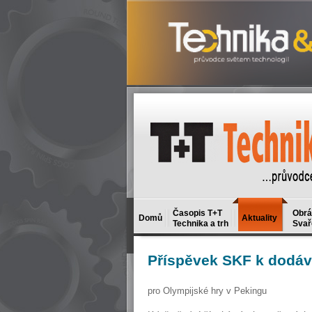
Časopis T+T
Obrá
Domů
Aktuality
Technika a trh
Svař
Příspěvek
SKF k dodávc
pro Olympijské hry v Pekingu