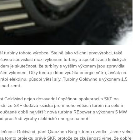
 turbíny tohoto výrobce. Stejně jako všichni prvovýrobci, také
čovou souvislost mezi výkonem turbíny a spolehlivostí kritických
vodem je skutečnost, že turbíny s vyšším výkonem jsou zpravidla
ižším výkonem. Díky tomu je lépe využita energie větru, avšak na
vyrábí elektřinu, působí větší síly. Turbíny Goldwind s výkonem 1,5
 nad zemí.
st Goldwind nejen dosavadní úspěšnou spoluprací s SKF na
ostí, že SKF dodává ložiska pro mnoho větších turbín na celém
 v současné době největší: nová turbína REpower s výkonem 5 MW
 prostředí výroby elektrické energie na moři.
olečnosti Goldwind, paní Qiaozhen Ning k tomu uvedla: „Jsme velmi
i na tomto projektu právě SKF, protože ze zkušenosti víme, že dobře