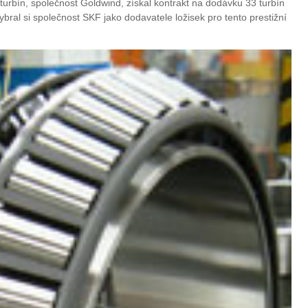
turbín, společnost Goldwind, získal kontrakt na dodávku 33 turbín
bral si společnost SKF jako dodavatele ložisek pro tento prestižní