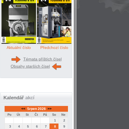
Aktuální číslo
Předchozí číslo
Témata příštích čísel
Obsahy starších čísel
Kalendář
akcí
<<
Srpen 2026
>>
Po
Út
St
Čt
Pá
So
Ne
1
2
3
4
5
6
7
8
9