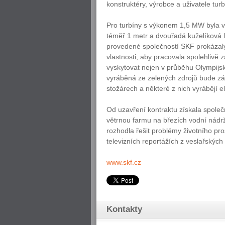
konstruktéry, výrobce a uživatele turbí
Pro turbíny s výkonem 1,5 MW byla v
téměř 1 metr a dvouřadá kuželíková
provedené společností SKF prokázaly
vlastnosti, aby pracovala spolehlivě
vyskytovat nejen v průběhu Olympijský
vyráběná ze zelených zdrojů bude zá
stožárech a některé z nich vyrábějí el
Od uzavření kontraktu získala společ
větrnou farmu na březích vodní nádrž
rozhodla řešit problémy životního pr
televizních reportážích z veslařských
www.skf.cz
Kontakty