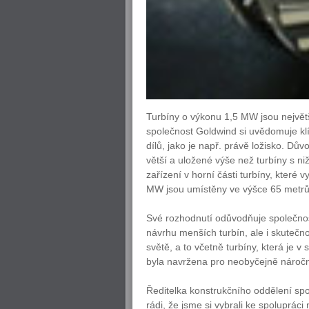
Turbíny o výkonu 1,5 MW jsou největší
společnost Goldwind si uvědomuje klí
dílů, jako je např. právě ložisko. Dů
větší a uložené výše než turbíny s n
zařízení v horní části turbíny, které 
MW jsou umístěny ve výšce 65 metrů
Své rozhodnutí odůvodňuje společno
návrhu menších turbín, ale i skutečn
světě, a to včetně turbíny, která je
byla navržena pro neobyčejně náročné
Ředitelka konstrukčního oddělení sp
rádi, že jsme si vybrali ke spoluprác