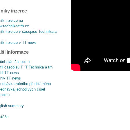
níky inzerce
ík inzerce na
.technikaatrh.cz
ík inzerce v časopise Technika a
ík inzerce v TT news
lší informace
ční plán časopisu
fil časopisu T+T Technika a trh
fil TT news
chiv TT news
ednávka ročního předplatného
ednávka jednotlivých čísel
sopisu
glish summary
utěže