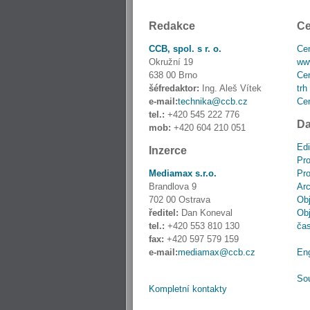
Redakce
Ce
CCB, spol. s r. o.
Cen
Okružní 19
www
638 00 Brno
Cen
šéfredaktor:
Ing. Aleš Vítek
trh
e-mail:
technika@ccb.cz
Cen
tel.:
+420 545 222 776
Da
mob:
+420 604 210 051
Edi
Inzerce
Pro
Mediamax s.r.o.
Pro
Brandlova 9
Ar
702 00 Ostrava
Obj
ředitel:
Dan Koneval
Obj
tel.:
+420 553 810 130
ča
fax:
+420 597 579 159
e-mail:
mediamax@ccb.cz
En
So
Kompletní kontakty