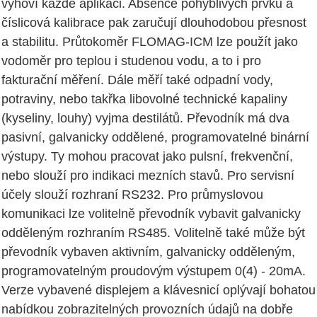
vyhoví každé aplikaci. Absence pohyblivých prvků a
číslicová kalibrace pak zaručují dlouhodobou přesnost
a stabilitu. Průtokoměr FLOMAG-ICM lze použít jako
vodoměr pro teplou i studenou vodu, a to i pro
fakturační měření. Dále měří také odpadní vody,
potraviny, nebo takřka libovolné technické kapaliny
(kyseliny, louhy) vyjma destilátů. Převodník má dva
pasivní, galvanicky oddělené, programovatelné binární
výstupy. Ty mohou pracovat jako pulsní, frekvenční,
nebo slouží pro indikaci mezních stavů. Pro servisní
účely slouží rozhraní RS232. Pro průmyslovou
komunikaci lze volitelně převodník vybavit galvanicky
odděleným rozhraním RS485. Volitelně také může být
převodník vybaven aktivním, galvanicky odděleným,
programovatelným proudovým výstupem 0(4) - 20mA.
Verze vybavené displejem a klávesnicí oplývají bohatou
nabídkou zobrazitelných provozních údajů na dobře