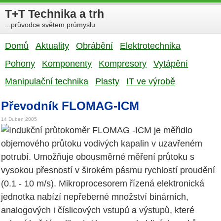
T+T Technika a trh
...průvodce světem průmyslu
Domů
Aktuality
Obrábění
Elektrotechnika
Pohony
Komponenty
Kompresory
Vytápění
Manipulační technika
Plasty
IT ve výrobě
Převodník FLOMAG-ICM
14 Duben 2005
Indukční průtokoměr FLOMAG -ICM je měřidlo
objemového průtoku vodivých kapalin v uzavřeném
potrubí. Umožňuje obousměrné měření průtoku s
vysokou přesností v širokém pásmu rychlostí proudění
(0.1 - 10 m/s). Mikroprocesorem řízená elektronická
jednotka nabízí nepřeberné množství binárních,
analogových i číslicových vstupů a výstupů, které