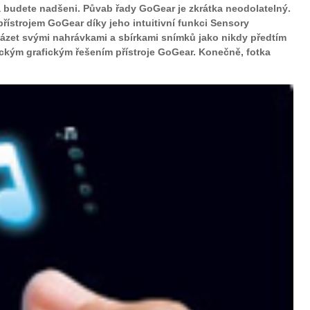
a budete nadšeni. Půvab řady GoGear je zkrátka neodolatelný.
řístrojem GoGear díky jeho intuitivní funkci Sensory
zet svými nahrávkami a sbírkami snímků jako nikdy předtím
ckým grafickým řešením přístroje GoGear. Konečně, fotka