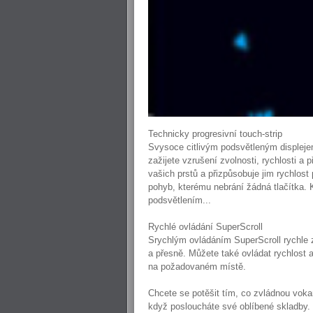
Technicky progresivní touch-strip
Svysoce citlivým podsvětleným displeje
zažijete vzrušení zvolnosti, rychlosti a 
vašich prstů a přizpůsobuje jim rychlost
pohyb, kterému nebrání žádná tlačítka.
podsvětlením...
Rychlé ovládání SuperScroll
Srychlým ovládáním SuperScroll rychle 
a přesně. Můžete také ovládat rychlost 
na požadovaném místě.
Chcete se potěšit tím, co zvládnou vo
když posloucháte své oblíbené skladby. 