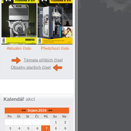
Aktuální číslo
Předchozí číslo
Témata příštích čísel
Obsahy starších čísel
Kalendář
akcí
<<
Srpen 2026
>>
Po
Út
St
Čt
Pá
So
Ne
1
2
3
4
5
6
7
8
9