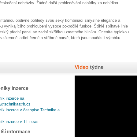
přeskočení nahrávky. Žádné další prohledávání nabídky za nabídkou.
přitáhnou obdivné pohledy svou sexy kombinací smyslné elegance a
u vynikajícího prohloubení vysoce pokročilé funkce. Štíhlé sbíhavé linie
sklý přední panel se zadní skříňkou zmatného hliníku. Oceníte typickou
vzájemně ladící černé a stříbrné barvě, která jsou součástí výrobku.
Video
týdne
níky inzerce
ík inzerce na
.technikaatrh.cz
ík inzerce v časopise Technika a
ík inzerce v TT news
lší informace