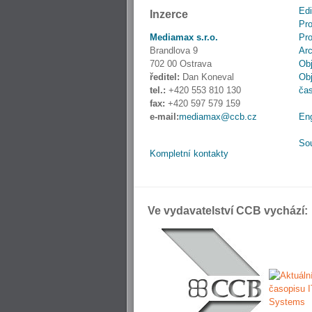
Edi
Inzerce
Pro
Mediamax s.r.o.
Pro
Brandlova 9
Ar
702 00 Ostrava
Obj
ředitel:
Dan Koneval
Obj
tel.:
+420 553 810 130
ča
fax:
+420 597 579 159
e-mail:
mediamax@ccb.cz
En
So
Kompletní kontakty
Ve vydavatelství CCB vychází: