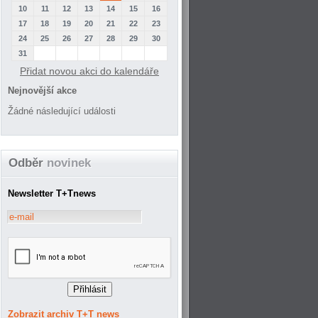
10
11
12
13
14
15
16
17
18
19
20
21
22
23
24
25
26
27
28
29
30
31
Přidat novou akci do kalendáře
Nejnovější akce
Žádné následující události
Odběr
novinek
Newsletter T+Tnews
Zobrazit archiv T+T news