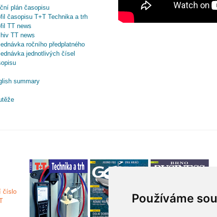
ční plán časopisu
fil časopisu T+T Technika a trh
fil TT news
chiv TT news
ednávka ročního předplatného
ednávka jednotlivých čísel
sopisu
glish summary
utěže
Používáme sou