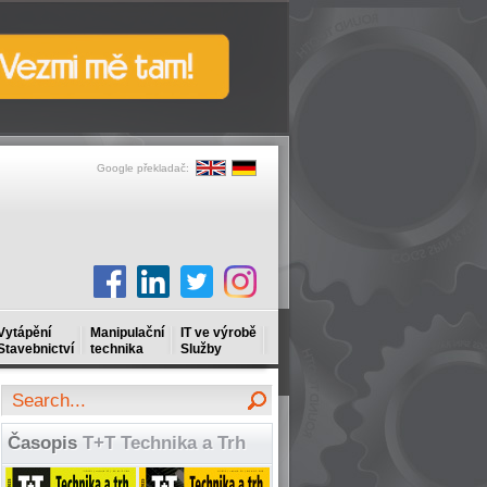
Google překladač:
Vytápění
Manipulační
IT ve výrobě
Stavebnictví
technika
Služby
Časopis
T+T Technika a Trh