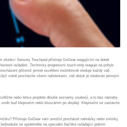
m sfunkcí Sensory Touchpad přístroje GoGear reagujícím na dotek
přesnosti ovládání. Technicky progresivní touch-strip reaguje na pohyb
 procházení přičemž jemné osvětlení instinktivně sleduje každý váš
 Když volně procházíte všemi nahrávkami, váš dotyk je sledován jemným
zvětšíte nebo lehce projdete dlouhé seznamy souborů, a to bez námahy
a směr buď klepnutím nebo klouzáním po displeji. Klepnutím se zastavíte
kamžiku? Přístroje GoGear vám umožní procházet nahrávky nebo snímky,
Jednoduše se spolehněte na speciální tlačítka ovládající jedním