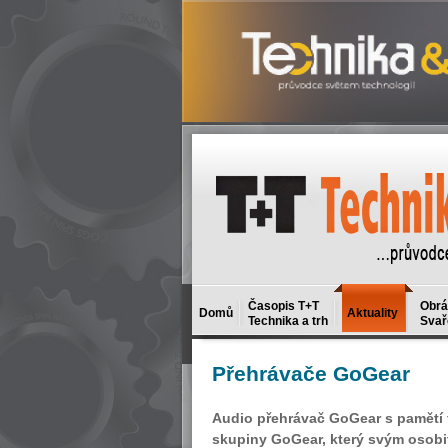
Časopis T+T
Obrá
Domů
Aktuality
Technika a trh
Svař
Přehrávače
GoGear
Audio přehrávač GoGear s pamětí f
skupiny GoGear, který svým osobi