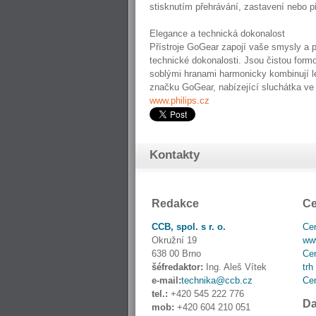
stisknutím přehrávání, zastavení nebo 
Elegance a technická dokonalost
Přístroje GoGear zapojí vaše smysly a 
technické dokonalosti. Jsou čistou formo
soblými hranami harmonicky kombinují le
značku GoGear, nabízející sluchátka ve 
www.philips.cz
Kontakty
Redakce
Ce
CCB, spol. s r. o.
Cen
Okružní 19
www
638 00 Brno
Cen
šéfredaktor:
Ing. Aleš Vítek
trh
e-mail:
technika@ccb.cz
Cen
tel.:
+420 545 222 776
Da
mob:
+420 604 210 051