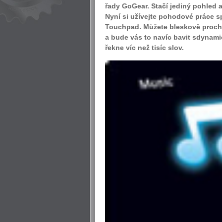
řady GoGear. Stačí jediný pohled 
Nyní si užívejte pohodové práce sp
Touchpad. Můžete bleskově prochá
a bude vás to navíc bavit sdynami
řekne víc než tisíc slov.