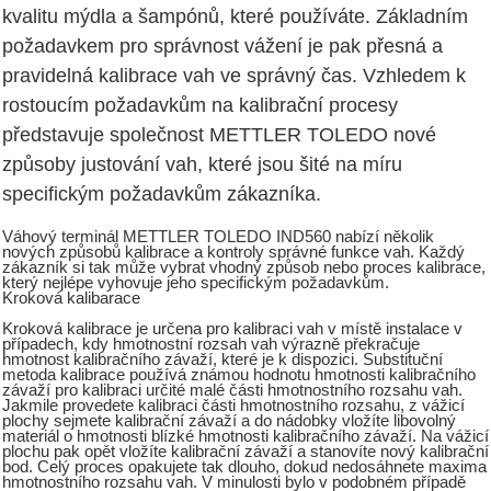
kvalitu mýdla a šampónů, které používáte. Základním
požadavkem pro správnost vážení je pak přesná a
pravidelná kalibrace vah ve správný čas. Vzhledem k
rostoucím požadavkům na kalibrační procesy
představuje společnost METTLER TOLEDO nové
způsoby justování vah, které jsou šité na míru
specifickým požadavkům zákazníka.
Váhový terminál METTLER TOLEDO IND560 nabízí několik
nových způsobů kalibrace a kontroly správné funkce vah. Každý
zákazník si tak může vybrat vhodný způsob nebo proces kalibrace,
který nejlépe vyhovuje jeho specifickým požadavkům.
Kroková kalibarace
Kroková kalibrace je určena pro kalibraci vah v místě instalace v
případech, kdy hmotnostní rozsah vah výrazně překračuje
hmotnost kalibračního závaží, které je k dispozici. Substituční
metoda kalibrace používá známou hodnotu hmotnosti kalibračního
závaží pro kalibraci určité malé části hmotnostního rozsahu vah.
Jakmile provedete kalibraci části hmotnostního rozsahu, z vážicí
plochy sejmete kalibrační závaží a do nádobky vložíte libovolný
materiál o hmotnosti blízké hmotnosti kalibračního závaží. Na vážicí
plochu pak opět vložíte kalibrační závaží a stanovíte nový kalibrační
bod. Celý proces opakujete tak dlouho, dokud nedosáhnete maxima
hmotnostního rozsahu vah. V minulosti bylo v podobném případě