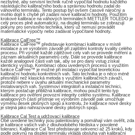
nezbytné, aby servisní technik ručně vypočítal hodnotu každého
následujícího kalibračního bodu a správnou hodnotu zadal do
váhového terminálu. Tento postup byl ovšem časově náročný a
mohlo dojít k chybě při zadání nové kalibrační hodnoty. Použitím
krokové kalibrace na váhových terminálech METTLER TOLEDO je
celý proces plně automatický, na displeji terminálu se zobrazují
pokyny pro servisního technika, který už nemusí provádět
matematické výpočty nebo zadávat vypočítané hodnoty.
Kalibrace CalFree™
Kalibrace CalFree™ představuje kombinaci kalibrace v místě
instalace a ve výrobním závodě při zajištění kontroly kvality celého
procesu. Při výrobě každé zátěžové cely vah se provede měření a
záznam aktuálních parametrů cely. Dále se provede kalibrace
každé analogové části vah tak, aby se pro daný vstup získal
identický výstup. Kombinací obou uvedených procesů s využitím
funkce CalFree™ je možné při instalaci vypočítat teoretickou
kalibrační hodnotu konkrétních vah. Tato technika je o něco méně
přesnější než klasická metoda s využitím kalibračních závaží,
protože nebere v úvahu aktuální mechanické parametry
instalovaných vah. Systémoví integrátoři a instalační technici,
kterým postačuje přibližná kalibrace, mohou použít tento typ
kalibrace pro ověření provozní integrity celého systému. Kalibrace
analogových částí přístroje ve výrobním závodě pak umožňuje
výměnu desek plošných spojů a kontrolu, že kalibrace nové desky
je stejná jako nahrazované desky plošných spojů.
Kalibrace Cal Test a udržovací kalibrace
Obě uvedené techniky jsou patentovány a pomáhají vám ověřit, zda
je kalibrace vašich vah z dlouhodobého hlediska v povolené
toleranci. Kalibrace Cal Test představuje sekvenci až 25 kroků, kdy
podle pokynů na displeji terminálu vkládá obsluha vah kalibrační