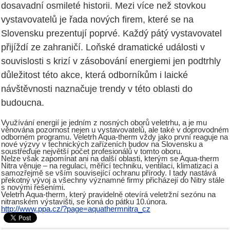
dosavadní osmileté historii. Mezi více než stovkou
vystavovatelů je řada nových firem, které se na
Slovensku prezentují poprvé. Každý pátý vystavovatel
přijíždí ze zahraničí. Loňské dramatické události v
souvislosti s krizí v zásobování energiemi jen podtrhly
důležitost této akce, která odborníkům i laické
návštěvnosti naznačuje trendy v této oblasti do
budoucna.
Využívání energií je jedním z nosných oborů veletrhu, a je mu
věnována pozornost nejen u vystavovatelů, ale také v doprovodném
odborném programu. Veletrh Aqua-therm vždy jako první reaguje na
nové výzvy v technických zařízeních budov na Slovensku a
soustřeďuje největší počet profesionálů v tomto oboru.
Nelze však zapomínat ani na další oblasti, kterým se Aqua-therm
Nitra věnuje – na regulaci, měřicí techniku, ventilaci, klimatizaci a
samozřejmě se vším související ochranu přírody. I tady nastává
překotný vývoj a všechny významné firmy přicházejí do Nitry stále
s novými řešeními.
Veletrh Aqua-therm, který pravidelně otevírá veletržní sezónu na
nitranském výstavišti, se koná do pátku 10.února.
http://www.ppa.cz/?page=aquathermnitra_cz