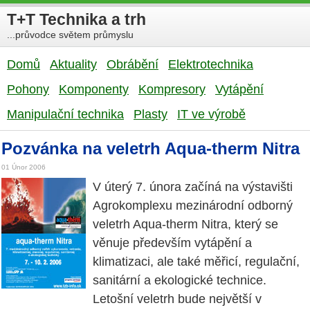
T+T Technika a trh
...průvodce světem průmyslu
Domů
Aktuality
Obrábění
Elektrotechnika
Pohony
Komponenty
Kompresory
Vytápění
Manipulační technika
Plasty
IT ve výrobě
Pozvánka na veletrh Aqua-therm Nitra
01 Únor 2006
V úterý 7. února začíná na výstavišti
Agrokomplexu mezinárodní odborný
veletrh Aqua-therm Nitra, který se
věnuje především vytápění a
klimatizaci, ale také měřicí, regulační,
sanitární a ekologické technice.
Letošní veletrh bude největší v