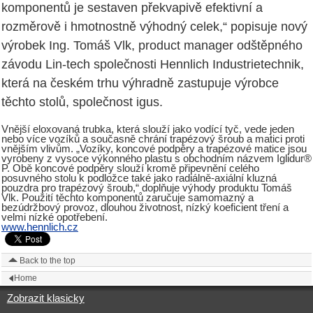
komponentů je sestaven překvapivě efektivní a
rozměrově i hmotnostně výhodný celek,“ popisuje nový
výrobek Ing. Tomáš Vlk, product manager odštěpného
závodu Lin-tech společnosti Hennlich Industrietechnik,
která na českém trhu výhradně zastupuje výrobce
těchto stolů, společnost igus.
Vnější eloxovaná trubka, která slouží jako vodící tyč, vede jeden
nebo více vozíků a současně chrání trapézový šroub a matici proti
vnějším vlivům. „Vozíky, koncové podpěry a trapézové matice jsou
vyrobeny z vysoce výkonného plastu s obchodním názvem Iglidur®
P. Obě koncové podpěry slouží kromě připevnění celého
posuvného stolu k podložce také jako radiálně-axiální kluzná
pouzdra pro trapézový šroub,“ doplňuje výhody produktu Tomáš
Vlk. Použití těchto komponentů zaručuje samomazný a
bezúdržbový provoz, dlouhou životnost, nízký koeficient tření a
velmi nízké opotřebení.
www.hennlich.cz
Back to the top
Home
Zobrazit klasicky