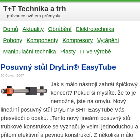
T+T Technika a trh
...průvodce světem průmyslu
Domů
Aktuality
Obrábění
Elektrotechnika
Pohony
Komponenty
Kompresory
Vytápění
Manipulační technika
Plasty
IT ve výrobě
Posuvný stůl DryLin® EasyTube
20 Červen 2007
Jak s málo nástroji zahrát špičkový
koncert? Pokud si myslíte, že to je
nemožné, jste na omylu. Nový
lineární posuvný stůl DryLin® SHT EasyTube Vás
přesvědčí o opaku. „Tento nový lineární posuvný stůl
trubkové konstrukce se vyznačuje velmi jednoduchou a
přitom efektivní a pevnou konstrukcí. Z několika málo