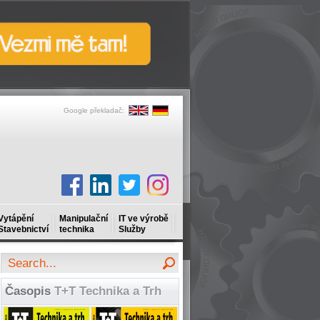
Google překladač:
Vytápění
Manipulační
IT ve výrobě
Stavebnictví
technika
Služby
Časopis
T+T Technika a Trh