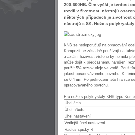
200-600HB. Čím vyšší je tvrdost oce
rozdíl v životnosti nástrojů osaz
některých případech je životnost os
nástrojů s SK. Nože s polykrystaly
KNB se nedoporučují na opracování ocelí
Kompozit se zásadně používají na tuhých
a axiální házivost vřetene by neměla p
může dojít k předčasnému narušení řezné
použít 5% roztok oleje ve vodě. Použitím
jakost opracovávaného povrchu. Kritérie
se 0,4mm. Po překročení této hranice se 
opracovávaného povrchu.
Pro nože s polykrystaly KNB typu Kompoz
Úhel čela
Úhel hřbetu
Úhel nastavení
Vedlejší úhel nastavení
Radius špičky R