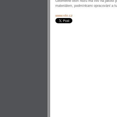
Geometrie ostří nožů má vliv na jakost p
materiálem, podmínkami opracování a tuh
www.vtn.cz