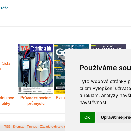
utěže
Používáme sou
Tyto webové stránky po
cílem vylepšení uživat
a reklam, analýzy návš
dnikové
Průvodce světem
Exkluzivně světem
Děláme Brno větší
P
návštěvnosti.
matiky
průmyslu
golfu
m
OK
Upravit mé pře
RSS
Sitemap
Trends
Zásady ochrany osobních údajů
Tvorba webových stránek Br