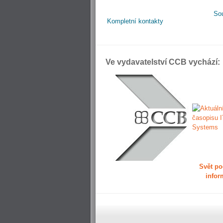
So
Kompletní kontakty
Ve vydavatelství CCB vychází:
Svět po
infor