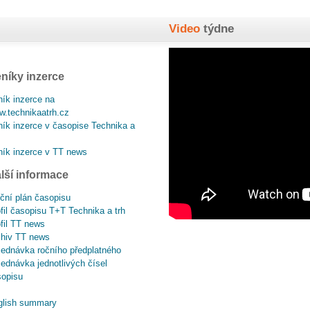
Video
týdne
níky inzerce
ík inzerce na
.technikaatrh.cz
ík inzerce v časopise Technika a
ík inzerce v TT news
lší informace
ční plán časopisu
fil časopisu T+T Technika a trh
fil TT news
chiv TT news
ednávka ročního předplatného
ednávka jednotlivých čísel
sopisu
glish summary