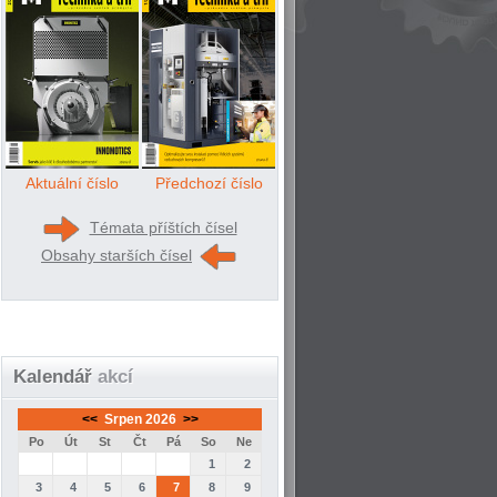
Aktuální číslo
Předchozí číslo
Témata příštích čísel
Obsahy starších čísel
Kalendář
akcí
<<
Srpen 2026
>>
Po
Út
St
Čt
Pá
So
Ne
1
2
3
4
5
6
7
8
9