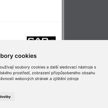
bory cookies
užívají soubory cookies a další sledovací nástroje s
elského prostředí, zobrazení přizpůsobeného obsahu
těvnosti webových stránek a zjištění zdroje
říjemné cestování
Technologie pro
ěstskou dopravou
inovaci
dvolby
no
- Webservis © 2023. Všechna práva vyhrazena.