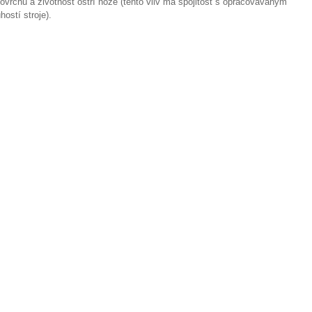
ovrchu a životnost ostří nože (tento vliv má spojitost s opracovávaným
ostí stroje).