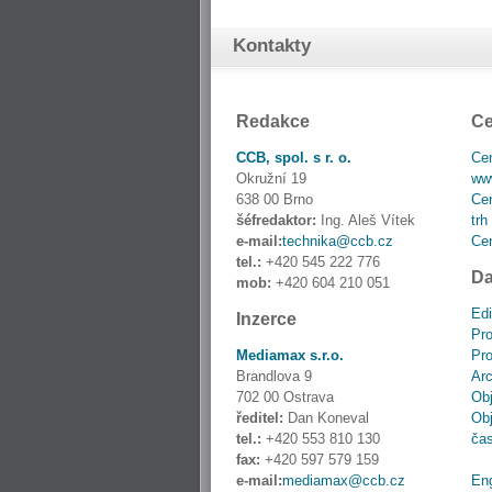
Kontakty
Redakce
Ce
CCB, spol. s r. o.
Cen
Okružní 19
www
638 00 Brno
Cen
šéfredaktor:
Ing. Aleš Vítek
trh
e-mail:
technika@ccb.cz
Cen
tel.:
+420 545 222 776
Da
mob:
+420 604 210 051
Edi
Inzerce
Pro
Mediamax s.r.o.
Pro
Brandlova 9
Ar
702 00 Ostrava
Obj
ředitel:
Dan Koneval
Obj
tel.:
+420 553 810 130
ča
fax:
+420 597 579 159
e-mail:
mediamax@ccb.cz
En