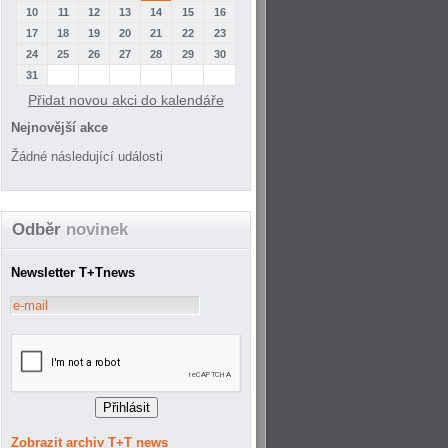
10
11
12
13
14
15
16
17
18
19
20
21
22
23
24
25
26
27
28
29
30
31
Přidat novou akci do kalendáře
Nejnovější akce
Žádné následující události
Odběr
novinek
Newsletter T+Tnews
Zobrazit archiv T+T news