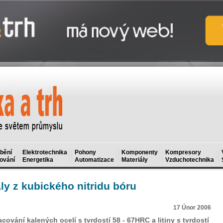
bění
Elektrotechnika
Pohony
Komponenty
Kompresory
ování
Energetika
Automatizace
Materiály
Vzduchotechnika
ly z kubického nitridu bóru
17 Únor 2006
vání kalených ocelí s tvrdostí 58 - 67HRC a litiny s tvrdostí