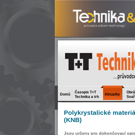
Časopis T+T
Obrá
Domů
Aktuality
Technika a trh
Svař
Polykrystalické
materiá
(KNB)
Jsou určeny pro dokončovací opraco