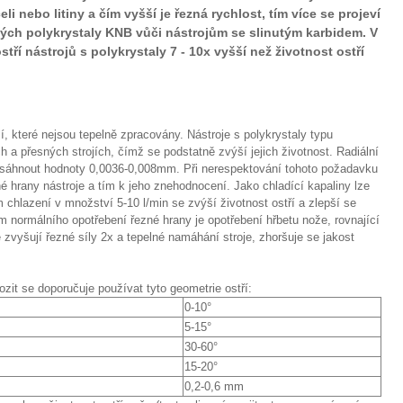
li nebo litiny a čím vyšší je řezná rychlost, tím více se projeví
ených polykrystaly KNB vůči nástrojům se slinutým karbidem. V
tří nástrojů s polykrystaly 7 - 10x vyšší než životnost ostří
, které nejsou tepelně zpracovány. Nástroje s polykrystaly typu
 a přesných strojích, čímž se podstatně zvýší jejich životnost. Radiální
řesáhnout hodnoty 0,0036-0,008mm. Při nerespektování tohoto požadavku
 hrany nástroje a tím k jeho znehodnocení. Jako chladící kapaliny lze
 chlazení v množství 5-10 l/min se zvýší životnost ostří a zlepší se
m normálního opotřebení řezné hrany je opotřebení hřbetu nože, rovnající
zvyšují řezné síly 2x a tepelné namáhání stroje, zhoršuje se jakost
it se doporučuje používat tyto geometrie ostří:
0-10°
5-15°
30-60°
15-20°
0,2-0,6 mm