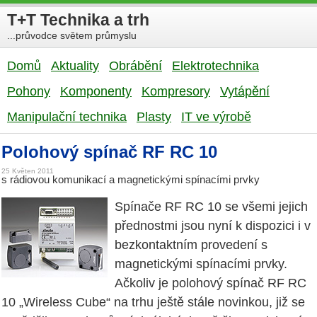
T+T Technika a trh
...průvodce světem průmyslu
Domů
Aktuality
Obrábění
Elektrotechnika
Pohony
Komponenty
Kompresory
Vytápění
Manipulační technika
Plasty
IT ve výrobě
Polohový spínač RF RC 10
25 Květen 2011
s rádiovou komunikací a magnetickými spínacími prvky
Spínače RF RC 10 se všemi jejich
přednostmi jsou nyní k dispozici i v
bezkontaktním provedení s
magnetickými spínacími prvky.
Ačkoliv je polohový spínač RF RC
10 „Wireless Cube“ na trhu ještě stále novinkou, již se