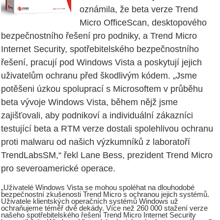
oznámila, že beta verze Trend
Micro OfficeScan, desktopového
bezpečnostního řešení pro podniky, a Trend Micro
Internet Security, spotřebitelského bezpečnostního
řešení, pracují pod Windows Vista a poskytují jejich
uživatelům ochranu před škodlivým kódem. „Jsme
potěšeni úzkou spoluprací s Microsoftem v průběhu
beta vývoje Windows Vista, během nějž jsme
zajišťovali, aby podnikoví a individuální zákazníci
testující beta a RTM verze dostali spolehlivou ochranu
proti malwaru od našich výzkumníků z laboratoří
TrendLabsSM,“ řekl Lane Bess, prezident Trend Micro
pro severoamerické operace.
„Uživatelé Windows Vista se mohou spoléhat na dlouhodobé
bezpečnostní zkušenosti Trend Micro s ochranou jejich systémů.
Uživatele klientských operačních systémů Windows už
ochraňujeme téměř dvě dekády. Více než 260 000 stažení verze
našeho spotřebitelského řešení Trend Micro Internet Security