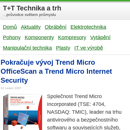
T+T Technika a trh
...průvodce světem průmyslu
Domů
Aktuality
Obrábění
Elektrotechnika
Pohony
Komponenty
Kompresory
Vytápění
Manipulační technika
Plasty
IT ve výrobě
Pokračuje vývoj Trend Micro
OfficeScan a Trend Micro Internet
Security
12 Leden 2007
Společnost Trend Micro
Incorporated (TSE: 4704,
NASDAQ: TMIC), leader na trhu
antivirového a bezpečnostního
softwaru a souvisejících služeb,