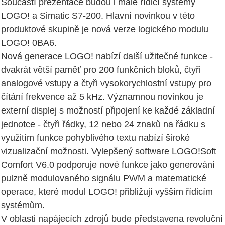
Součástí prezentace budou i malé řídicí systémy
LOGO! a Simatic S7-200. Hlavní novinkou v této
produktové skupině je nová verze logického modulu
LOGO! 0BA6.
Nová generace LOGO! nabízí další užitečné funkce -
dvakrát větší paměť pro 200 funkčních bloků, čtyři
analogové vstupy a čtyři vysokorychlostní vstupy pro
čítání frekvence až 5 kHz. Významnou novinkou je
externí displej s možností připojení ke každé základní
jednotce - čtyři řádky, 12 nebo 24 znaků na řádku s
využitím funkce pohyblivého textu nabízí široké
vizualizační možnosti. Vylepšený software LOGO!Soft
Comfort V6.0 podporuje nové funkce jako generování
pulzně modulovaného signálu PWM a matematické
operace, které modul LOGO! přibližují vyšším řídicím
systémům.
V oblasti napájecích zdrojů bude představena revoluční