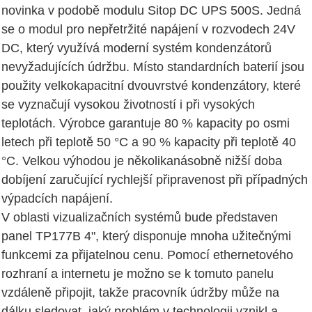
novinka v podobě modulu Sitop DC UPS 500S. Jedná
se o modul pro nepřetržité napájení v rozvodech 24V
DC, který využívá moderní systém kondenzátorů
nevyžadujících údržbu. Místo standardních baterií jsou
použity velkokapacitní dvouvrstvé kondenzátory, které
se vyznačují vysokou životností i při vysokých
teplotách. Výrobce garantuje 80 % kapacity po osmi
letech při teplotě 50 °C a 90 % kapacity při teplotě 40
°C. Velkou výhodou je několikanásobně nižší doba
dobíjení zaručující rychlejší připravenost při případných
výpadcích napájení.
V oblasti vizualizačních systémů bude představen
panel TP177B 4", který disponuje mnoha užitečnými
funkcemi za přijatelnou cenu. Pomocí ethernetového
rozhraní a internetu je možno se k tomuto panelu
vzdáleně připojit, takže pracovník údržby může na
dálku sledovat, jaký problém v technologii vznikl a