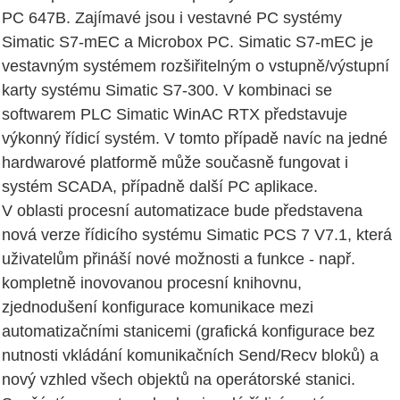
PC 647B. Zajímavé jsou i vestavné PC systémy
Simatic S7-mEC a Microbox PC. Simatic S7-mEC je
vestavným systémem rozšiřitelným o vstupně/výstupní
karty systému Simatic S7-300. V kombinaci se
softwarem PLC Simatic WinAC RTX představuje
výkonný řídicí systém. V tomto případě navíc na jedné
hardwarové platformě může současně fungovat i
systém SCADA, případně další PC aplikace.
V oblasti procesní automatizace bude představena
nová verze řídicího systému Simatic PCS 7 V7.1, která
uživatelům přináší nové možnosti a funkce - např.
kompletně inovovanou procesní knihovnu,
zjednodušení konfigurace komunikace mezi
automatizačními stanicemi (grafická konfigurace bez
nutnosti vkládání komunikačních Send/Recv bloků) a
nový vzhled všech objektů na operátorské stanici.