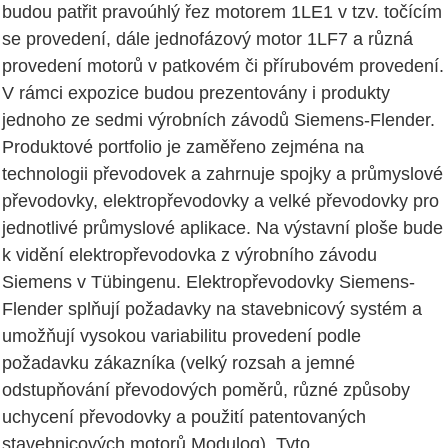
budou patřit pravoúhlý řez motorem 1LE1 v tzv. točícím
se provedení, dále jednofázový motor 1LF7 a různá
provedení motorů v patkovém či přírubovém provedení.
V rámci expozice budou prezentovány i produkty
jednoho ze sedmi výrobních závodů Siemens-Flender.
Produktové portfolio je zaměřeno zejména na
technologii převodovek a zahrnuje spojky a průmyslové
převodovky, elektropřevodovky a velké převodovky pro
jednotlivé průmyslové aplikace. Na výstavní ploše bude
k vidění elektropřevodovka z výrobního závodu
Siemens v Tübingenu. Elektropřevodovky Siemens-
Flender splňují požadavky na stavebnicový systém a
umožňují vysokou variabilitu provedení podle
požadavku zákazníka (velký rozsah a jemné
odstupňování převodových poměrů, různé způsoby
uchycení převodovky a použití patentovaných
stavebnicových motorů Modulog). Tyto