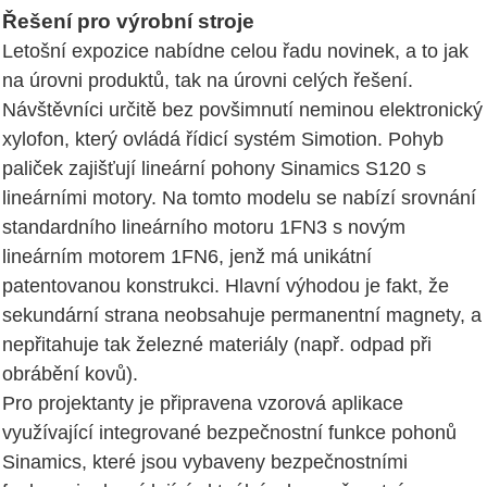
Řešení pro výrobní stroje
Letošní expozice nabídne celou řadu novinek, a to jak
na úrovni produktů, tak na úrovni celých řešení.
Návštěvníci určitě bez povšimnutí neminou elektronický
xylofon, který ovládá řídicí systém Simotion. Pohyb
paliček zajišťují lineární pohony Sinamics S120 s
lineárními motory. Na tomto modelu se nabízí srovnání
standardního lineárního motoru 1FN3 s novým
lineárním motorem 1FN6, jenž má unikátní
patentovanou konstrukci. Hlavní výhodou je fakt, že
sekundární strana neobsahuje permanentní magnety, a
nepřitahuje tak železné materiály (např. odpad při
obrábění kovů).
Pro projektanty je připravena vzorová aplikace
využívající integrované bezpečnostní funkce pohonů
Sinamics, které jsou vybaveny bezpečnostními