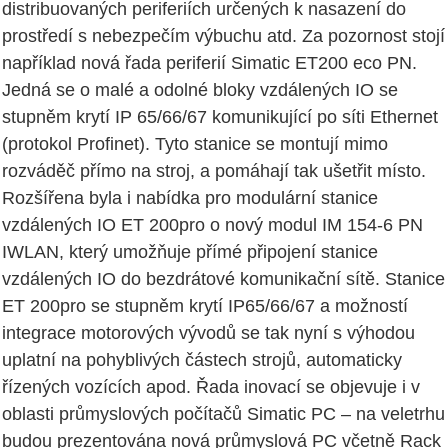
distribuovaných periferiích určených k nasazení do
prostředí s nebezpečím výbuchu atd. Za pozornost stojí
například nová řada periferií Simatic ET200 eco PN.
Jedná se o malé a odolné bloky vzdálených IO se
stupněm krytí IP 65/66/67 komunikující po síti Ethernet
(protokol Profinet). Tyto stanice se montují mimo
rozváděč přímo na stroj, a pomáhají tak ušetřit místo.
Rozšířena byla i nabídka pro modulární stanice
vzdálených IO ET 200pro o nový modul IM 154-6 PN
IWLAN, který umožňuje přímé připojení stanice
vzdálených IO do bezdrátové komunikační sítě. Stanice
ET 200pro se stupněm krytí IP65/66/67 a možností
integrace motorových vývodů se tak nyní s výhodou
uplatní na pohyblivých částech strojů, automaticky
řízených vozících apod. Řada inovací se objevuje i v
oblasti průmyslových počítačů Simatic PC – na veletrhu
budou prezentována nová průmyslová PC včetně Rack