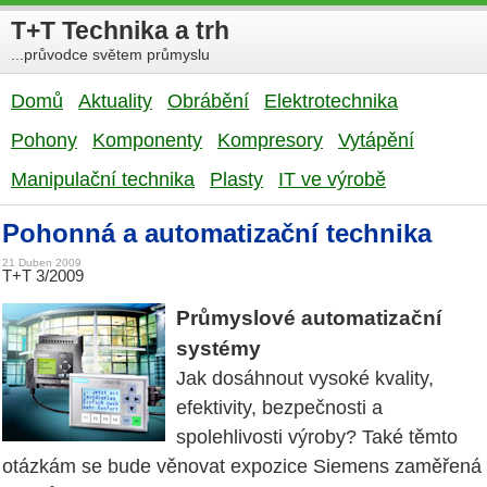
T+T Technika a trh
...průvodce světem průmyslu
Domů
Aktuality
Obrábění
Elektrotechnika
Pohony
Komponenty
Kompresory
Vytápění
Manipulační technika
Plasty
IT ve výrobě
Pohonná a automatizační technika
21 Duben 2009
T+T 3/2009
Průmyslové automatizační
systémy
Jak dosáhnout vysoké kvality,
efektivity, bezpečnosti a
spolehlivosti výroby? Také těmto
otázkám se bude věnovat expozice Siemens zaměřená