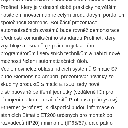
Profinet, který je v dnešní době prakticky největším
nositelem inovací napříč celým produktovým portfoliem
společnosti Siemens. Součástí prezentace
automatizačních systémů bude rovněž demonstrace
předností komunikačního standardu Profinet, který
zrychluje a usnadňuje práci projektantům,
programátorům i servisních technikům a nabízí nové
možnosti řešení automatizačních úloh.
Vedle novinek z oblasti řídicích systémů Simatic S7
bude Siemens na Amperu prezentovat novinky ze
skupiny produktů Simatic ET200, tedy nové
distribuované periferní jednotky (vzdálené IO) pro
připojení na komunikační sítě Profibus i průmyslový
Ethernet (Profinet). K dispozici budou informace o
stanicích Simatic ET200 určených pro montáž do
rozváděčů (IP20) i mimo ně (IP65/67), dále pak o