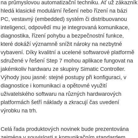
na průmyslovou automatizační techniku. Ať už zákazník
hledá klasické modulární řešení nebo řízení na bázi
PC, vestavný (embedded) systém či distribuovanou
inteligenci, odpovědí mu je integrovaná komunikace,
diagnostika, řízení pohybu a bezpečnostní funkce,
které dokáží významně snížit nároky na nezbytné
vybavení. Díky kvalitní a ucelené softwarové platformě
sdružené v řešení Step 7 mohou aplikace fungovat na
jakémkoliv hardwaru ze skupiny Simatic Controller.
Výhody jsou jasné: stejné postupy při konfiguraci, v
diagnostice i komunikaci a opětovné využití
uživatelského softwaru na různých hardwarových
platformách šetří náklady a zkracují čas uvedení
výrobku na trh.
Celá řada produktových novinek bude prezentována
zejména v souvislosti s komunikačním standardem