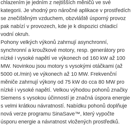
chlazením je jedním z nejtišších měničů ve své
kategorii. Je vhodný pro náročné aplikace v prostředích
se znečištěným vzduchem, obzvláště úsporný provoz
pak nabízí v provozech, kde je k dispozici chladicí
vodní okruh.
Pohony velkých výkonů zahrnují asynchronní,
synchronní a kroužkové motory, resp. generátory pro
nízké i vysoké napětí ve výkonech od 160 kW až 100
MW. Novinkou jsou motory s vysokými otáčkami (až
5000 ot./min) ve výkonech až 10 MW. Frekvenční
měniče zahrnují výkony od 75 kW do cca 80 MW pro
nízké i vysoké napětí. Velkou výhodou pohonů značky
Siemens s vysokou účinností je značná úspora energie
s velmi krátkou návratností. Nabídku pohonů doplňuje
nová verze programu SinaSave™, který vypočte
úsporu energie a návratnost vložených prostředků.