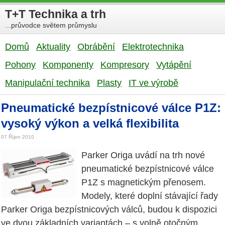
T+T Technika a trh
...průvodce světem průmyslu
Domů
Aktuality
Obrábění
Elektrotechnika
Pohony
Komponenty
Kompresory
Vytápění
Manipulační technika
Plasty
IT ve výrobě
Pneumatické bezpístnicové válce P1Z:
vysoký výkon a velká flexibilita
07 Říjen 2010
Parker Origa uvádí na trh nové
pneumatické bezpístnicové válce
P1Z s magnetickým přenosem.
Modely, které doplní stávající řady
Parker Origa bezpístnicových válců, budou k dispozici
ve dvou základních variantách – s volně otočným