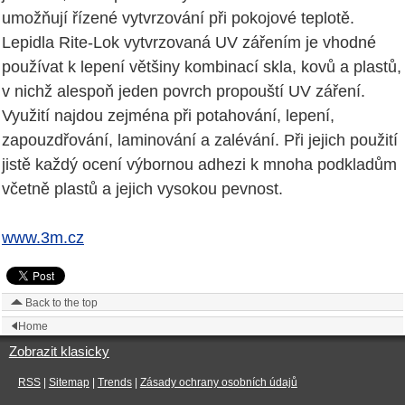
umožňují řízené vytvrzování při pokojové teplotě.
Lepidla Rite-Lok vytvrzovaná UV zářením je vhodné
používat k lepení většiny kombinací skla, kovů a plastů,
v nichž alespoň jeden povrch propouští UV záření.
Využití najdou zejména při potahování, lepení,
zapouzdřování, laminování a zalévání. Při jejich použití
jistě každý ocení výbornou adhezi k mnoha podkladům
včetně plastů a jejich vysokou pevnost.
www.3m.cz
Back to the top
Home
Zobrazit klasicky
RSS
|
Sitemap
|
Trends
|
Zásady ochrany osobních údajů