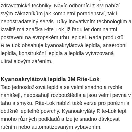
zdravotnické techniky. Navíc odborníci z 3M nabízí
svým zákazníkům jak kompletní poradenství, tak i
nepostradatelný servis. Díky inovativním technologiím a
kvalitě má značka Rite-Lok již řadu let dominantní
postavení na evropském trhu lepidel. Řada produktů
Rite-Lok obsahuje kyanoakrylátová lepidla, anaerobní
lepidla, konstrukční lepidla a lepidla vytvrzovaná
ultrafialovým zářením.
Kyanoakrylátová lepidla 3M Rite-Lok
Tato jednosložková lepidla se velmi snadno a rychle
nanášejí, neobsahují rozpouštědla a jsou velmi pevná v
tahu a smyku. Rite-Lok nabízí také verze pro porézní a
obtížně lepitelné povrchy. Kyanoakryláty Rite-Lok lepí
mnoho různých podkladů a lze je snadno dávkovat
ručním nebo automatizovaným vybavením.