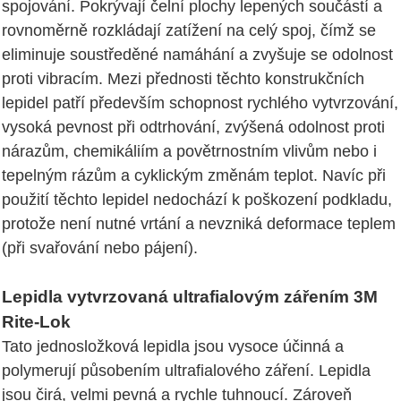
spojování. Pokrývají čelní plochy lepených součástí a
rovnoměrně rozkládají zatížení na celý spoj, čímž se
eliminuje soustředěné namáhání a zvyšuje se odolnost
proti vibracím. Mezi přednosti těchto konstrukčních
lepidel patří především schopnost rychlého vytvrzování,
vysoká pevnost při odtrhování, zvýšená odolnost proti
nárazům, chemikáliím a povětrnostním vlivům nebo i
tepelným rázům a cyklickým změnám teplot. Navíc při
použití těchto lepidel nedochází k poškození podkladu,
protože není nutné vrtání a nevzniká deformace teplem
(při svařování nebo pájení).
Lepidla vytvrzovaná ultrafialovým zářením 3M
Rite-Lok
Tato jednosložková lepidla jsou vysoce účinná a
polymerují působením ultrafialového záření. Lepidla
jsou čirá, velmi pevná a rychle tuhnoucí. Zároveň