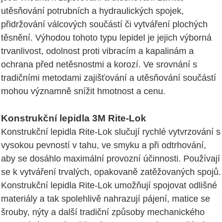
utěsňování potrubních a hydraulických spojek,
přidržování válcových součástí či vytváření plochých
těsnění. Výhodou tohoto typu lepidel je jejich výborná
trvanlivost, odolnost proti vibracím a kapalinám a
ochrana před netěsnostmi a korozí. Ve srovnání s
tradičními metodami zajišťování a utěsňování součástí
mohou významně snížit hmotnost a cenu.
Konstrukční lepidla 3M Rite-Lok
Konstrukční lepidla Rite-Lok slučují rychlé vytvrzování s
vysokou pevností v tahu, ve smyku a při odtrhování,
aby se dosáhlo maximální provozní účinnosti. Používají
se k vytváření trvalých, opakovaně zatěžovaných spojů.
Konstrukční lepidla Rite-Lok umožňují spojovat odlišné
materiály a tak spolehlivě nahrazují pájení, matice se
šrouby, nýty a další tradiční způsoby mechanického