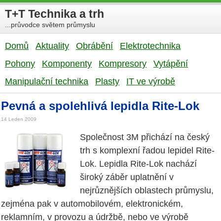
T+T Technika a trh
...průvodce světem průmyslu
Domů
Aktuality
Obrábění
Elektrotechnika
Pohony
Komponenty
Kompresory
Vytápění
Manipulační technika
Plasty
IT ve výrobě
Pevná a spolehlivá lepidla Rite-Lok
14 Leden 2009
Společnost 3M přichází na český
trh s komplexní řadou lepidel Rite-
Lok. Lepidla Rite-Lok nachází
široký záběr uplatnění v
nejrůznějších oblastech průmyslu,
zejména pak v automobilovém, elektronickém,
reklamním, v provozu a údržbě, nebo ve výrobě