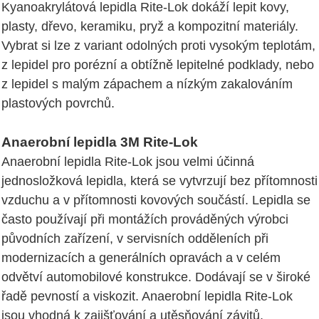
Kyanoakrylátová lepidla Rite-Lok dokáží lepit kovy,
plasty, dřevo, keramiku, pryž a kompozitní materiály.
Vybrat si lze z variant odolných proti vysokým teplotám,
z lepidel pro porézní a obtížně lepitelné podklady, nebo
z lepidel s malým zápachem a nízkým zakalováním
plastových povrchů.
Anaerobní lepidla 3M Rite-Lok
Anaerobní lepidla Rite-Lok jsou velmi účinná
jednosložková lepidla, která se vytvrzují bez přítomnosti
vzduchu a v přítomnosti kovových součástí. Lepidla se
často používají při montážích prováděných výrobci
původních zařízení, v servisních odděleních při
modernizacích a generálních opravách a v celém
odvětví automobilové konstrukce. Dodávají se v široké
řadě pevností a viskozit. Anaerobní lepidla Rite-Lok
jsou vhodná k zajišťování a utěsňování závitů,