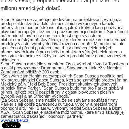
burze v Oslo, předpovídá letošní obrat přibližně 130
milionů amerických dolarů.
Scan Subsea se zaměřuje především na projektování, výrobu, a
prodej elektrických a dalších speciálních výkonových kabelů
určených pro podmořské instalace, jakož i kotvící lana používaná
plovoucími ropnými těžními a průzkumnými jednotkami. Společnost
má moderní továrnu v norském Tonsbergu s vlastním
hlubokomořským přístavištěm, díky kterému může velkoobjemové
produkty vlastní výroby dodávat rovnou na moře. Mimo to má tato
společnost přední postavení na trhu v dodávce elektrických
přenosových kabelů pro odvětví mořských větrných elektráren a
poskytuje technické služby ke svým produktům v obou uvedených
oblastech.
Scan Subsea má sídlo v norském Oslo, výrobní závod v Tonsbergu
a další provozovny v Drammenu a Stavangeru, taktéž v Norsku.
Zaměstnává přibližně 200 osob.
"Se svým zaměřením na evropský trh Scan Subsea doplňuje naši
rok starou akvizici Cabett Subsea, která se zaměřuje především na
Mexický záliv," řekl Bob Bond, President skupiny tekutinových
přípojek firmy Parker. "Scan Subsea bude mít pro Parker globální
přínos, jelikož posílí pozici firmy v oblasti plovoucích plošin v
Evropě, Asii a na Středním východě."
"Za Scan Subsea jsme nadšeni, že se stáváme součástí firmy
Parker s její dobře zavedenou kulturou, výkony a mezinárodní
obchodní sítí," řekl Blaauw, výkonný ředitel Scan Subsea a Blom
ASA. "Scan Subsea je nadšena možnostmi, které tím získávají její
zaměstnanci, zákazníci i obchodní partneři."
www.parker.cz