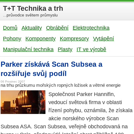
T+T Technika a trh
...průvodce světem průmyslu
Domů
Aktuality
Obrábění
Elektrotechnika
Pohony
Komponenty
Kompresory
Vytápění
Manipulační technika
Plasty
IT ve výrobě
Parker získává Scan Subsea a
rozšiřuje svůj podíl
06 Prosinec 2007
na trhu průzkumu mořských ropných ložisek a větrné energie
Společnost Parker Hannifin,
vedoucí světová firma v oblasti
řízení pohybu, oznámila, že získala
akcie norského výrobce Scan
Subsea ASA. Scan Subsea, veřejně obchodovaná na