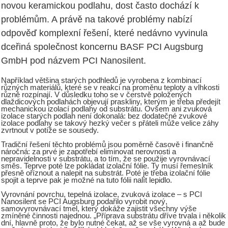
novou keramickou podlahu, dost často dochází k
problémům. A právě na takové problémy nabízí
odpověď komplexní řešení, které nedávno vyvinula
dceřiná společnost koncernu BASF PCI Augsburg
GmbH pod názvem PCI Nanosilent.
Například většina starých podhledů je vyrobena z kombinací
různých materiálů, které se v reakci na proměnu teploty a vlhkosti
různě rozpínají. V důsledku toho se v čerstvě položených
dlaždicových podlahách objevují praskliny, kterým je třeba předejít
mechanickou izolací podlahy od substrátu. Ovšem ani zvuková
izolace starých podlah není dokonalá: bez dodatečné zvukové
izolace podlahy se takový hezký večer s přáteli může velice záhy
zvrtnout v potíže se sousedy.
Tradiční řešení těchto problémů jsou poměrně časově i finančně
náročná: za prvé je zapotřebí eliminovat nerovnosti a
nepravidelnosti v substrátu, a to tím, že se použije vyrovnávací
směs. Teprve poté lze pokládat izolační fólie. Ty musí řemeslník
přesně oříznout a nalepit na substrát. Poté je třeba izolační fólie
spojit a teprve pak je možné na tuto fólii nalít lepidlo.
Vyrovnání povrchu, tepelná izolace, zvuková izolace – s PCI
Nanosilent se PCI Augsburg podařilo vyrobit nový,
samovyrovnávací tmel, který dokáže zajistit všechny výše
zmíněné činnosti najednou. „Příprava substrátu dříve trvala i několik
dní, hlavně proto, že bylo nutné čekat, až se vše vyrovná a až bude