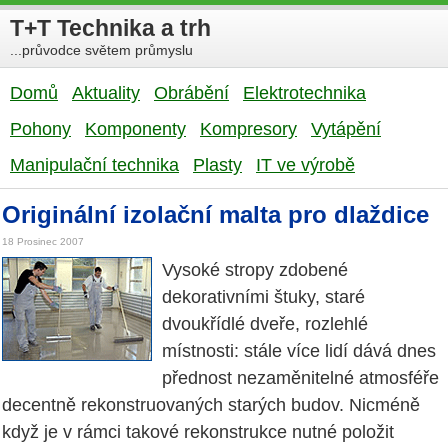
T+T Technika a trh
...průvodce světem průmyslu
Domů
Aktuality
Obrábění
Elektrotechnika
Pohony
Komponenty
Kompresory
Vytápění
Manipulační technika
Plasty
IT ve výrobě
Originální izolační malta pro dlaždice
18 Prosinec 2007
Vysoké stropy zdobené
dekorativními štuky, staré
dvoukřídlé dveře, rozlehlé
místnosti: stále více lidí dává dnes
přednost nezaměnitelné atmosféře
decentně rekonstruovaných starých budov. Nicméně
když je v rámci takové rekonstrukce nutné položit