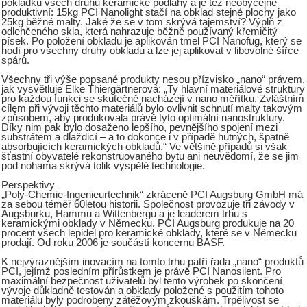
pokládku všech druhů keramické podlahy a je též neobyčejně
produktivní: 15kg PCI Nanolight stačí na obklad stejné plochy jako
25kg běžné malty. Jaké že se v tom skrývá tajemství? Výplň z
odlehčeného skla, která nahrazuje běžně používaný křemičitý
písek. Po položení obkladu je aplikován tmel PCI Nanofug, který se
hodí pro všechny druhy obkladu a lze jej aplikovat v libovolné šířce
spárů.
Všechny tři výše popsané produkty nesou přízvisko „nano“ právem,
jak vysvětluje Elke Thiergärtnerová: „Ty hlavní materiálové struktury
pro každou funkci se skutečně nacházejí v nano měřítku. Zvláštním
cílem při vývoji těchto materiálů bylo ovlivnit schnutí malty takovým
způsobem, aby produkovala právě tyto optimální nanostruktury.
Díky nim pak bylo dosaženo lepšího, pevnějšího spojení mezi
substrátem a dlaždicí – a to dokonce i v případě hutných, špatně
absorbujících keramických obkladů.“ Ve většině případů si však
šťastní obyvatelé rekonstruovaného bytu ani neuvědomí, že se jim
pod nohama skrývá tolik vyspělé technologie.
Perspektivy
„Poly-Chemie-Ingenieurtechnik“ zkráceně PCI Augsburg GmbH má
za sebou téměř 60letou historii. Společnost provozuje tři závody v
Augsburku, Hammu a Wittenbergu a je leaderem trhu s
keramickými obklady v Německu. PCI Augsburg produkuje na 20
procent všech lepidel pro keramické obklady, které se v Německu
prodají. Od roku 2006 je součástí koncernu BASF.
K nejvýraznějším inovacím na tomto trhu patří řada „nano“ produktů
PCI, jejímž posledním přírůstkem je právě PCI Nanosilent. Pro
maximální bezpečnost uživatelů byl tento výrobek po skončení
vývoje důkladně testován a obklady položené s použitím tohoto
materiálu byly podrobeny zátěžovým zkouškám. Trpělivost se