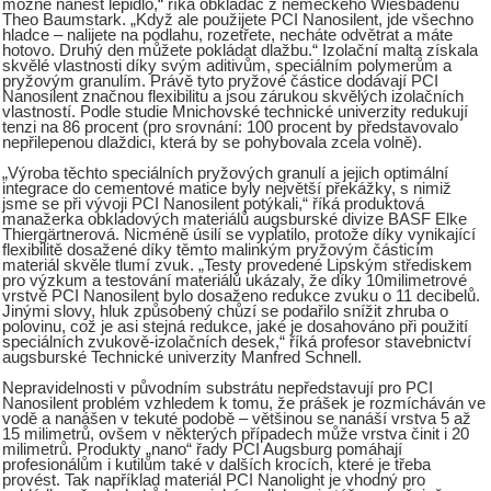
možné nanést lepidlo,“ říká obkladač z německého Wiesbadenu
Theo Baumstark. „Když ale použijete PCI Nanosilent, jde všechno
hladce – nalijete na podlahu, rozetřete, necháte odvětrat a máte
hotovo. Druhý den můžete pokládat dlažbu.“ Izolační malta získala
skvělé vlastnosti díky svým aditivům, speciálním polymerům a
pryžovým granulím. Právě tyto pryžové částice dodávají PCI
Nanosilent značnou flexibilitu a jsou zárukou skvělých izolačních
vlastností. Podle studie Mnichovské technické univerzity redukují
tenzi na 86 procent (pro srovnání: 100 procent by představovalo
nepřilepenou dlaždici, která by se pohybovala zcela volně).
„Výroba těchto speciálních pryžových granulí a jejich optimální
integrace do cementové matice byly největší překážky, s nimiž
jsme se při vývoji PCI Nanosilent potýkali,“ říká produktová
manažerka obkladových materiálů augsburské divize BASF Elke
Thiergärtnerová. Nicméně úsilí se vyplatilo, protože díky vynikající
flexibilitě dosažené díky těmto malinkým pryžovým částicím
materiál skvěle tlumí zvuk. „Testy provedené Lipským střediskem
pro výzkum a testování materiálů ukázaly, že díky 10milimetrové
vrstvě PCI Nanosilent bylo dosaženo redukce zvuku o 11 decibelů.
Jinými slovy, hluk způsobený chůzí se podařilo snížit zhruba o
polovinu, což je asi stejná redukce, jaké je dosahováno při použití
speciálních zvukově-izolačních desek,“ říká profesor stavebnictví
augsburské Technické univerzity Manfred Schnell.
Nepravidelnosti v původním substrátu nepředstavují pro PCI
Nanosilent problém vzhledem k tomu, že prášek je rozmícháván ve
vodě a nanášen v tekuté podobě – většinou se nanáší vrstva 5 až
15 milimetrů, ovšem v některých případech může vrstva činit i 20
milimetrů. Produkty „nano“ řady PCI Augsburg pomáhají
profesionálům i kutilům také v dalších krocích, které je třeba
provést. Tak například materiál PCI Nanolight je vhodný pro