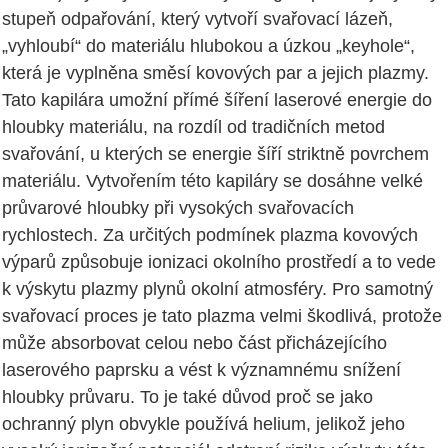
stupeň odpařování, který vytvoří svařovací lázeň,
„vyhloubí“ do materiálu hlubokou a úzkou „keyhole“,
která je vyplněna směsí kovových par a jejich plazmy.
Tato kapilára umožní přímé šíření laserové energie do
hloubky materiálu, na rozdíl od tradičních metod
svařování, u kterých se energie šíří striktně povrchem
materiálu. Vytvořením této kapiláry se dosáhne velké
průvarové hloubky při vysokých svařovacích
rychlostech. Za určitých podmínek plazma kovových
výparů způsobuje ionizaci okolního prostředí a to vede
k výskytu plazmy plynů okolní atmosféry. Pro samotný
svařovací proces je tato plazma velmi škodlivá, protože
může absorbovat celou nebo část přicházejícího
laserového paprsku a vést k významnému snížení
hloubky průvaru. To je také důvod proč se jako
ochranný plyn obvykle používá helium, jelikož jeho