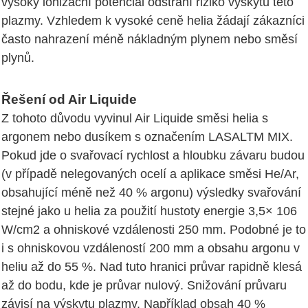
vysoký ionizační potenciál odstraní riziko výskytu této
plazmy. Vzhledem k vysoké ceně helia žádají zákazníci
často nahrazení méně nákladným plynem nebo směsí
plynů.
Řešení od Air Liquide
Z tohoto důvodu vyvinul Air Liquide směsi helia s
argonem nebo dusíkem s označením LASALTM MIX.
Pokud jde o svařovací rychlost a hloubku závaru budou
(v případě nelegovaných ocelí a aplikace směsi He/Ar,
obsahující méně než 40 % argonu) výsledky svařování
stejné jako u helia za použití hustoty energie 3,5× 106
W/cm2 a ohniskové vzdálenosti 250 mm. Podobné je to
i s ohniskovou vzdáleností 200 mm a obsahu argonu v
heliu až do 55 %. Nad tuto hranici průvar rapidně klesá
až do bodu, kde je průvar nulový. Snižování průvaru
závisí na výskytu plazmy. Například obsah 40 %