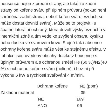
housence nejen z přední strany, ale také ze zadní
strany od kořene sváru při úplném průvaru (pokud není
chráněna zadní strana, neboli kořen sváru, vzduch se
může dostat dovnitř sváru). Může se to projevit i u
špatné laterální ochrany, která dovolí výskyt vzduchu v
interakční zóně a tím vede ke zvýšení obsahu kyslíku
nebo dusíku ve svarovém kovu. Stejně tak i absence
ochrany kořene sváru může vést ke stejnému efektu. V
tabulce jsou uvedeny obsahy dusíku v housence s
úplným průvarem a s ochranou směsí He (60 %)/N2(40
%) s ochranou kořene sváru (heliem), i bez ní při
výkonu 6 kW a rychlosti svařování 4 m/min.
Ochrana kořene N2 (ppm)
Základní materiál 35
NE 169
ANO 96