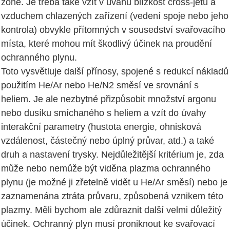
zóně. Je třeba také vzít v úvahu blízkost cross-jetu a
vzduchem chlazených zařízení (vedení spoje nebo jeho
kontrola) obvykle přítomných v sousedství svařovacího
místa, které mohou mít škodlivý účinek na proudění
ochranného plynu.
Toto vysvětluje další přínosy, spojené s redukcí nákladů
použitím He/Ar nebo He/N2 směsí ve srovnání s
heliem. Je ale nezbytné přizpůsobit množství argonu
nebo dusíku smíchaného s heliem a vzít do úvahy
interakční parametry (hustota energie, ohnisková
vzdálenost, částečný nebo úplný průvar, atd.) a také
druh a nastavení trysky. Nejdůležitější kritérium je, zda
může nebo nemůže být viděna plazma ochranného
plynu (je možné ji zřetelně vidět u He/Ar směsí) nebo je
zaznamenána ztráta průvaru, způsobená vznikem této
plazmy. Měli bychom ale zdůraznit další velmi důležitý
účinek. Ochranný plyn musí proniknout ke svařovací