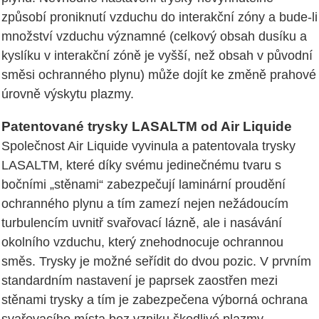
způsobí proniknutí vzduchu do interakční zóny a bude-li
množství vzduchu významné (celkový obsah dusíku a
kyslíku v interakční zóně je vyšší, než obsah v původní
směsi ochranného plynu) může dojít ke změně prahové
úrovně výskytu plazmy.
Patentované trysky LASALTM od Air Liquide
Společnost Air Liquide vyvinula a patentovala trysky
LASALTM, které díky svému jedinečnému tvaru s
bočními „stěnami“ zabezpečují laminární proudění
ochranného plynu a tím zamezí nejen nežádoucím
turbulencím uvnitř svařovací lázně, ale i nasávání
okolního vzduchu, který znehodnocuje ochrannou
směs. Trysky je možné seřídit do dvou pozic. V prvním
standardním nastavení je paprsek zaostřen mezi
stěnami trysky a tím je zabezpečena výborná ochrana
svařovacího místa bez vzniku škodlivé plazmy