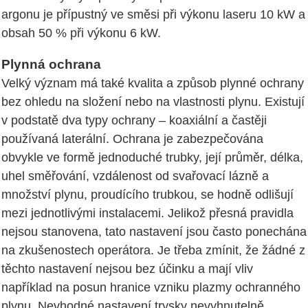
argonu je přípustný ve směsi při výkonu laseru 10 kW a
obsah 50 % při výkonu 6 kW.
Plynná ochrana
Velký význam má také kvalita a způsob plynné ochrany
bez ohledu na složení nebo na vlastnosti plynu. Existují
v podstatě dva typy ochrany – koaxiální a častěji
používaná laterální. Ochrana je zabezpečována
obvykle ve formě jednoduché trubky, její průměr, délka,
uhel směřování, vzdálenost od svařovací lázně a
množství plynu, proudícího trubkou, se hodně odlišují
mezi jednotlivými instalacemi. Jelikož přesná pravidla
nejsou stanovena, tato nastavení jsou často ponechána
na zkušenostech operátora. Je třeba zmínit, že žádné z
těchto nastavení nejsou bez účinku a mají vliv
například na posun hranice vzniku plazmy ochranného
plynu. Nevhodné nastavení trysky nevyhnutelně