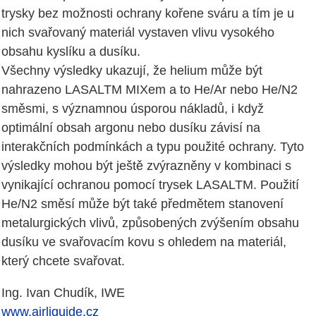
trysky bez možnosti ochrany kořene sváru a tím je u
nich svařovaný materiál vystaven vlivu vysokého
obsahu kyslíku a dusíku.
Všechny výsledky ukazují, že helium může být
nahrazeno LASALTM MIXem a to He/Ar nebo He/N2
směsmi, s významnou úsporou nákladů, i když
optimální obsah argonu nebo dusíku závisí na
interakčních podmínkách a typu použité ochrany. Tyto
výsledky mohou být ještě zvýrazněny v kombinaci s
vynikající ochranou pomocí trysek LASALTM. Použití
He/N2 směsí může být také předmětem stanovení
metalurgických vlivů, způsobených zvýšením obsahu
dusíku ve svařovacím kovu s ohledem na materiál,
který chcete svařovat.
Ing. Ivan Chudík, IWE
www.airliquide.cz