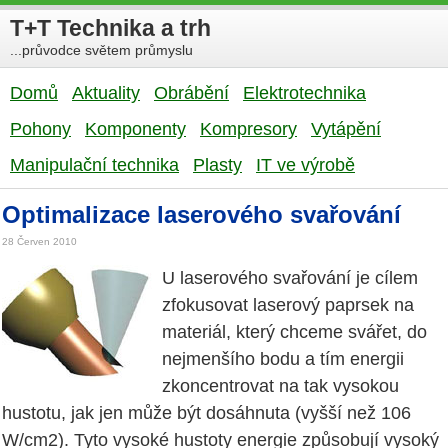
T+T Technika a trh
...průvodce světem průmyslu
Domů
Aktuality
Obrábění
Elektrotechnika
Pohony
Komponenty
Kompresory
Vytápění
Manipulační technika
Plasty
IT ve výrobě
Optimalizace laserového svařování
28 Červen 2010
U laserového svařování je cílem
zfokusovat laserový paprsek na
materiál, který chceme svářet, do
nejmenšího bodu a tím energii
zkoncentrovat na tak vysokou
hustotu, jak jen může být dosáhnuta (vyšší než 106
W/cm2). Tyto vysoké hustoty energie způsobují vysoký