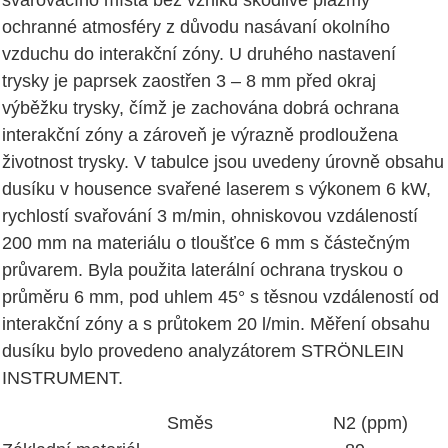
ochranné atmosféry z důvodu nasávaní okolního
vzduchu do interakční zóny. U druhého nastavení
trysky je paprsek zaostřen 3 – 8 mm před okraj
výběžku trysky, čímž je zachována dobrá ochrana
interakční zóny a zároveň je výrazně prodloužena
životnost trysky. V tabulce jsou uvedeny úrovně obsahu
dusíku v housence svařené laserem s výkonem 6 kW,
rychlostí svařování 3 m/min, ohniskovou vzdáleností
200 mm na materiálu o tloušťce 6 mm s částečným
průvarem. Byla použita laterální ochrana tryskou o
průměru 6 mm, pod uhlem 45° s těsnou vzdáleností od
interakční zóny a s průtokem 20 l/min. Měření obsahu
dusíku bylo provedeno analyzátorem STRÖNLEIN
INSTRUMENT.
Směs N2 (ppm)