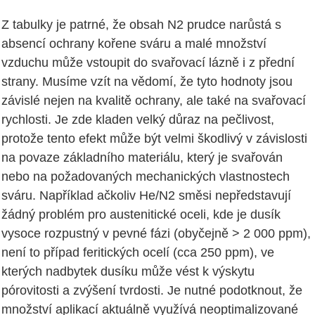
Z tabulky je patrné, že obsah N2 prudce narůstá s
absencí ochrany kořene sváru a malé množství
vzduchu může vstoupit do svařovací lázně i z přední
strany. Musíme vzít na vědomí, že tyto hodnoty jsou
závislé nejen na kvalitě ochrany, ale také na svařovací
rychlosti. Je zde kladen velký důraz na pečlivost,
protože tento efekt může být velmi škodlivý v závislosti
na povaze základního materiálu, který je svařován
nebo na požadovaných mechanických vlastnostech
sváru. Například ačkoliv He/N2 směsi nepředstavují
žádný problém pro austenitické oceli, kde je dusík
vysoce rozpustný v pevné fázi (obyčejně > 2 000 ppm),
není to případ feritických ocelí (cca 250 ppm), ve
kterých nadbytek dusíku může vést k výskytu
pórovitosti a zvýšení tvrdosti. Je nutné podotknout, že
množství aplikací aktuálně využívá neoptimalizované