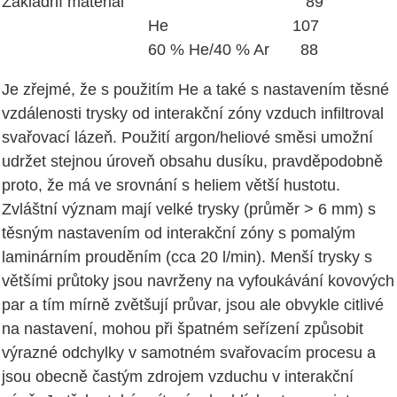
Základní materiál 89
He 107
60 % He/40 % Ar 88
Je zřejmé, že s použitím He a také s nastavením těsné
vzdálenosti trysky od interakční zóny vzduch infiltroval
svařovací lázeň. Použití argon/heliové směsi umožní
udržet stejnou úroveň obsahu dusíku, pravděpodobně
proto, že má ve srovnání s heliem větší hustotu.
Zvláštní význam mají velké trysky (průměr > 6 mm) s
těsným nastavením od interakční zóny s pomalým
laminárním prouděním (cca 20 l/min). Menší trysky s
většími průtoky jsou navrženy na vyfoukávání kovových
par a tím mírně zvětšují průvar, jsou ale obvykle citlivé
na nastavení, mohou při špatném seřízení způsobit
výrazné odchylky v samotném svařovacím procesu a
jsou obecně častým zdrojem vzduchu v interakční