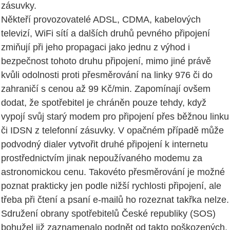
zásuvky.
Někteří provozovatelé ADSL, CDMA, kabelových
televizí, WiFi sítí a dalších druhů pevného připojení
zmiňují při jeho propagaci jako jednu z výhod i
bezpečnost tohoto druhu připojení, mimo jiné právě
kvůli odolnosti proti přesměrování na linky 976 či do
zahraničí s cenou až 99 Kč/min. Zapomínají ovšem
dodat, že spotřebitel je chráněn pouze tehdy, když
vypojí svůj starý modem pro připojení přes běžnou linku
či IDSN z telefonní zásuvky. V opačném případě může
podvodný dialer vytvořit druhé připojení k internetu
prostřednictvím jinak nepoužívaného modemu za
astronomickou cenu. Takovéto přesměrování je možné
poznat prakticky jen podle nižší rychlosti připojení, ale
třeba při čtení a psaní e-mailů ho rozeznat takřka nelze.
Sdružení obrany spotřebitelů České republiky (SOS)
bohužel již zaznamenalo podnět od takto poškozených,