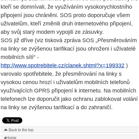
kteří se domnívali, že využíváním vysokorychlostního
připojení jsou chráněni. SOS proto doporučuje všem
uživatelům, kteří změnili druh internetového připojení,
aby svůj starý modem vypojili ze zásuvky.
SOS již dříve (viz tisková zpráva SOS „Přesměrováním
na linky se zvýšenou tarifikací jsou ohroženi i uživatelé
mobilních sítí“ -
http://www.spotrebitele.cz/clanek.shtml?x=199332
)
varovalo spotřebitele, že přesměrování na linky s
vysokou cenou hrozí i uživatelům mobilních telefonů
využívajících GPRS připojení k internetu. Na mobilních
telefonech lze doporučit jako ochranu zablokovat volání
na linky se zvýšenou tarifikací a do zahraničí.
Back to the top
Home