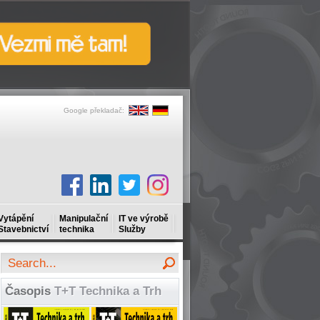
Google překladač:
Vytápění
Manipulační
IT ve výrobě
Stavebnictví
technika
Služby
Časopis
T+T Technika a Trh