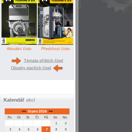
Aktuální číslo
Předchozí číslo
Témata příštích čísel
Obsahy starších čísel
Kalendář
akcí
<<
Srpen 2026
>>
Po
Út
St
Čt
Pá
So
Ne
1
2
3
4
5
6
7
8
9