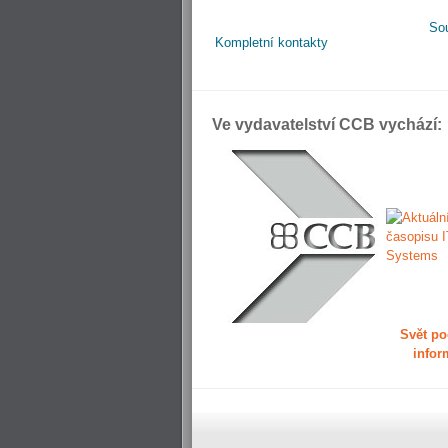
So
Kompletní kontakty
Ve vydavatelství CCB vychází:
Svět po
infor