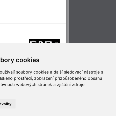
bory cookies
užívají soubory cookies a další sledovací nástroje s
elského prostředí, zobrazení přizpůsobeného obsahu
těvnosti webových stránek a zjištění zdroje
říjemné cestování
Technologie pro
ěstskou dopravou
inovaci
dvolby
no
- Webservis © 2023. Všechna práva vyhrazena.