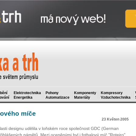
bění
Elektrotechnika
Pohony
Komponenty
Kompresory
ování
Energetika
Automatizace
Materiály
Vzduchotechnika
lového míče
23 Květen 2005
asti designu udělila v loňském roce společnost GDC (German
ihlášených námětů. Mezi oceněnými byl i fotbalový míč "Roteiro"