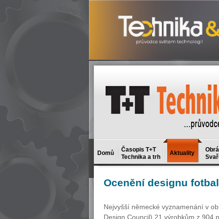
Časopis T+T
Obrá
Domů
Aktuality
Technika a trh
Svař
Ocenění
designu fotba
Nejvyšší německé vyznamenání v obl
Design Council) 21 výrobkům z 904 př