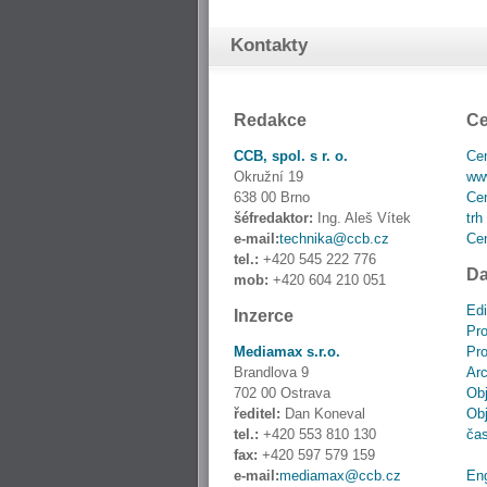
Kontakty
Redakce
Ce
CCB, spol. s r. o.
Cen
Okružní 19
www
638 00 Brno
Cen
šéfredaktor:
Ing. Aleš Vítek
trh
e-mail:
technika@ccb.cz
Cen
tel.:
+420 545 222 776
Da
mob:
+420 604 210 051
Edi
Inzerce
Pro
Mediamax s.r.o.
Pro
Brandlova 9
Ar
702 00 Ostrava
Obj
ředitel:
Dan Koneval
Obj
tel.:
+420 553 810 130
ča
fax:
+420 597 579 159
e-mail:
mediamax@ccb.cz
En