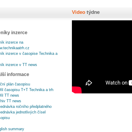
Video
týdne
níky inzerce
ík inzerce na
.technikaatrh.cz
ík inzerce v časopise Technika a
ík inzerce v TT news
lší informace
ční plán časopisu
fil časopisu T+T Technika a trh
fil TT news
chiv TT news
ednávka ročního předplatného
ednávka jednotlivých čísel
sopisu
glish summary