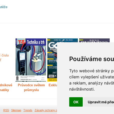
utěže
Používáme sou
Tyto webové stránky po
cílem vylepšení uživat
a reklam, analýzy návš
dnikové
Průvodce světem
Exkluzivně světem
Děláme Brno větší
P
návštěvnosti.
matiky
průmyslu
golfu
m
OK
Upravit mé pře
RSS
Sitemap
Trends
Zásady ochrany osobních údajů
Tvorba webových stránek Br