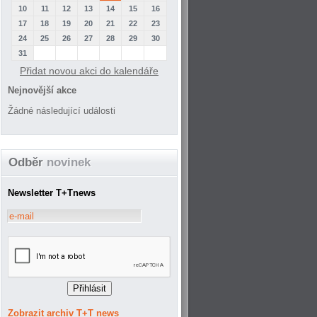
10
11
12
13
14
15
16
17
18
19
20
21
22
23
24
25
26
27
28
29
30
31
Přidat novou akci do kalendáře
Nejnovější akce
Žádné následující události
Odběr
novinek
Newsletter T+Tnews
Zobrazit archiv T+T news