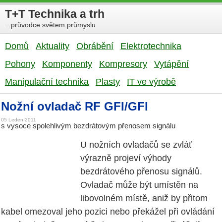
T+T Technika a trh
...průvodce světem průmyslu
Domů
Aktuality
Obrábění
Elektrotechnika
Pohony
Komponenty
Kompresory
Vytápění
Manipulační technika
Plasty
IT ve výrobě
Nožní ovladač RF GFI/GFI
05 Leden 2011
s vysoce spolehlivým bezdrátovým přenosem signálu
U nožních ovladačů se zvláť
výrazně projeví výhody
bezdrátového přenosu signálů.
Ovladač může být umístěn na
libovolném místě, aniž by přitom
kabel omezoval jeho pozici nebo překážel při ovládání