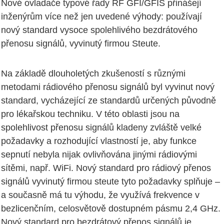
Nové ovladače typové řady RF GFI/GFIS přinášejí
inženýrům více než jen uvedené výhody: používají
nový standard vysoce spolehlivého bezdrátového
přenosu signálů, vyvinutý firmou Steute.
Na základě dlouholetých zkušeností s různými
metodami rádiového přenosu signálů byl vyvinut nový
standard, vycházející ze standardů určených původně
pro lékařskou techniku. V této oblasti jsou na
spolehlivost přenosu signálů kladeny zvláště velké
požadavky a rozhodující vlastností je, aby funkce
sepnutí nebyla nijak ovlivňována jinými rádiovými
sítěmi, např. WiFi. Nový standard pro rádiový přenos
signálů vyvinutý firmou steute tyto požadavky splňuje –
a současně má tu výhodu, že využívá frekvence v
bezlicenčním, celosvětově dostupném pásmu 2,4 GHz.
Nový standard pro bezdrátový přenos signálů je