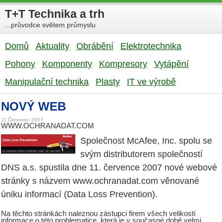
T+T Technika a trh
...průvodce světem průmyslu
Domů
Aktuality
Obrábění
Elektrotechnika
Pohony
Komponenty
Kompresory
Vytápění
Manipulační technika
Plasty
IT ve výrobě
NOVÝ WEB
11 Červenec 2007
WWW.OCHRANADAT.COM
Společnost McAfee, Inc. spolu se
svým distributorem společností
DNS a.s. spustila dne 11. července 2007 nové webové
stránky s názvem www.ochranadat.com věnované
úniku informací (Data Loss Prevention).
Na těchto stránkách naleznou zástupci firem všech velikostí
informace o této problematice, která je v současné době velmi