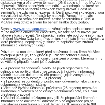
diskutovaným a ožehavým tématem. DNS spolu s firmou McAfee
připravuje i šňůru odborných seminářů – workshopů, na které se
mohou zájemci na těchto stránkách zaregistrovat. Účast na
seminářích je zdarma a nezávazná. Další pozitivní skutečností jsou
konzultační služby, které stránky nabízejí. Pomocí formuláře
uvedeného na stránkách můžete zaslat odborníkům z DNS a
McAfee svůj dotaz a ti vám ho během krátké doby zodpoví.
Stránky
www.ochranadat.com
se věnují nejen popisu situace, která
může nastat a ohrozit tak chod firmy, ale také nabízí návod, jak
takové situaci předejít. Na stránkách naleznete podrobné informace
o řešení McAfee Data Loss Prevention, které tato firma poskytuje, a
které předchází nepříjemným situacím zapříčiněným ztrátou
informací či důvěrných údajů.
Průzkum na toto téma, který před nedávnou dobou firma McAfee
zveřejnila ukazuje, že v globálu je únik dat pomocí e-mailu,
dokumentů či pomocí přenosných zařízení problém, kterému firmy
ve většině případů neumí ještě zabránit.
● 84 procent respondentů uvedlo, že jejich organizace má
definovanou politiku týkající se zpracování citlivých informací,
včetně skartace dokumentů (69 procent), jejich zamykání (47
procent) a ochrany heslem (51 procent)
● 21 procent respondentů připustilo únik důvěrného nebo citlivého
dokumentu z výstupu tiskárny
● Více než čtvrtina účastníků průzkumu (26 procent) neprovádí
skartování důvěrných nebo citlivých dokumentů poté, co s nimi
přestanou pracovat
● Všichni účastníci průzkumu potvrdili, že přeposílání firemních
informací nebo dokumentů adresátům vně organizace pro ně
představuje pravidelnou nutnost; téměř 9 z 10 respondentů (88