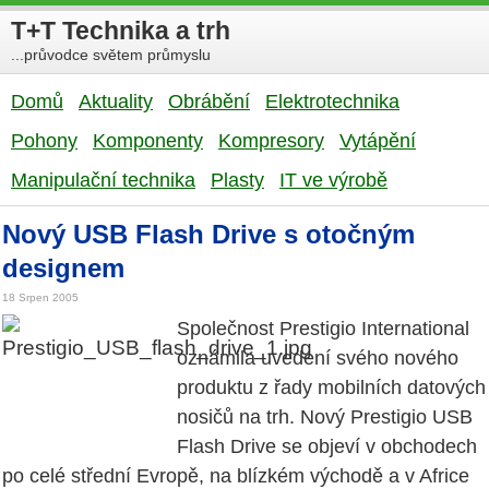
T+T Technika a trh
...průvodce světem průmyslu
Domů
Aktuality
Obrábění
Elektrotechnika
Pohony
Komponenty
Kompresory
Vytápění
Manipulační technika
Plasty
IT ve výrobě
Nový USB Flash Drive s otočným
designem
18 Srpen 2005
Společnost Prestigio International
oznámila uvedení svého nového
produktu z řady mobilních datových
nosičů na trh. Nový Prestigio USB
Flash Drive se objeví v obchodech
po celé střední Evropě, na blízkém východě a v Africe