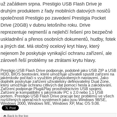
už začátkem srpna. Prestigio USB Flash Drive je
druhým produktem z řady mobilních datových nosičů
společnosti Prestigio po zavedení Prestigia Pocket
Drive (20GB) v dubnu letošního roku. Drive
reprezentuje nejmenší a nejlehčí řešení pro bezpečné
uskladnění a přenos osobních dokumentů, hudby, fotek
a jiných dat. Má otočný ocelový kryt hlavy, který
nejenom že poskytuje vynikající ochranu zařízení, ale
zároveň řeší problémy se ztrátami krytu hlavy.
Prestigio USB Flash Drive podporuje, podobně jako USB ZIP a USB
HDD, BIOS bootování, které umožňuje uživateli spustit zařízení na
jakémkoliv počítači s využitím přizpůsobených nastavení. Jako
doplněk poskytuje zařízení uživatelsky definovatelný Dual Zone,
který umožňuje ochranu citlivých dat pomocí hesla a zakódování.
Zařízení podporuje Plug&Play prostřednictvím USB spojení.
Zařízení je kompatibilní s jakýmkoliv PC s 2.0 nebo 1.1 USB
portem. Prestigio USB Flash Drive pracuje bez problémů ve všech
rozšířených operačních systémech jako jsou Windows 98/SE,
Windows 2000, Windows ME, Windows XP, Mac OS 9.08.
Back to the top