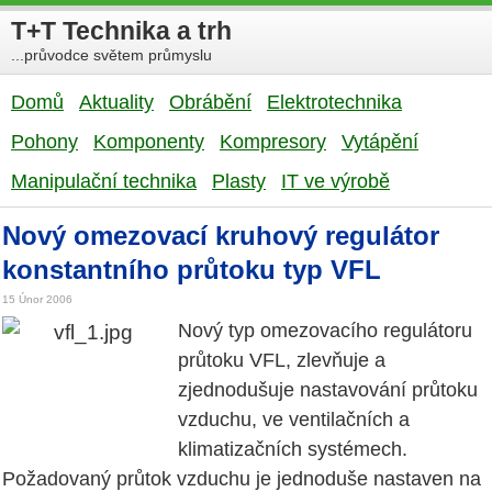
T+T Technika a trh
...průvodce světem průmyslu
Domů
Aktuality
Obrábění
Elektrotechnika
Pohony
Komponenty
Kompresory
Vytápění
Manipulační technika
Plasty
IT ve výrobě
Nový omezovací kruhový regulátor
konstantního průtoku typ VFL
15 Únor 2006
Nový typ omezovacího regulátoru
průtoku VFL, zlevňuje a
zjednodušuje nastavování průtoku
vzduchu, ve ventilačních a
klimatizačních systémech.
Požadovaný průtok vzduchu je jednoduše nastaven na