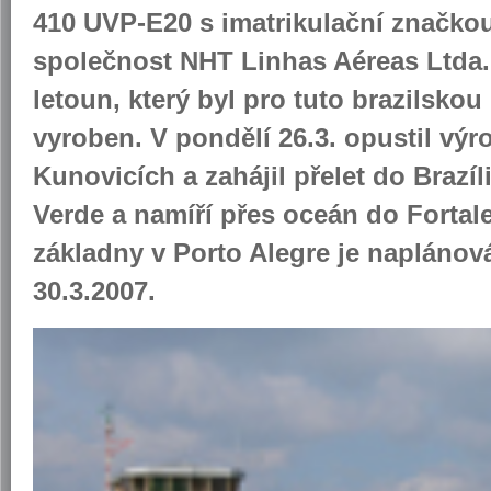
410 UVP-E20 s imatrikulační značk
společnost NHT Linhas Aéreas Ltda. J
letoun, který byl pro tuto brazilsko
vyroben. V pondělí 26.3. opustil výr
Kunovicích a zahájil přelet do Brazí
Verde a namíří přes oceán do Fortale
základny v Porto Alegre je naplánov
30.3.2007.