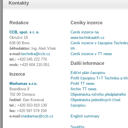
Kontakty
Redakce
Ceníky inzerce
CCB, spol. s r. o.
Ceník inzerce na
Okružní 19
www.technikaatrh.cz
638 00 Brno
Ceník inzerce v časopise Technik
šéfredaktor:
Ing. Aleš Vítek
trh
e-mail:
technika@ccb.cz
Ceník inzerce v TT news
tel.:
+420 545 222 776
Další informace
mob:
+420 604 210 051
Ediční plán časopisu
Inzerce
Profil časopisu T+T Technika a trh
Mediamax s.r.o.
Profil TT news
Brandlova 9
Archiv TT news
702 00 Ostrava
Objednávka ročního předplatného
ředitel:
Dan Koneval
Objednávka jednotlivých čísel
tel.:
+420 553 810 130
časopisu
fax:
+420 597 579 159
e-mail:
mediamax@ccb.cz
English summary
Soutěže