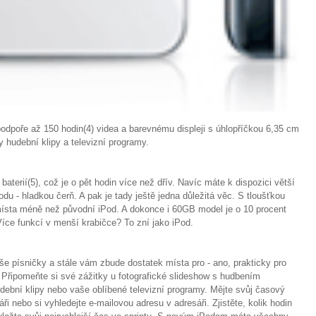
podpoře až 150 hodin(4) videa a barevnému displeji s úhlopříčkou 6,35 cm
 hudební klipy a televizní programy.
aterií(5), což je o pět hodin více než dřív. Navíc máte k dispozici větší
Podu - hladkou čerň. A pak je tady ještě jedna důležitá věc. S tloušťkou
ísta méně než původní iPod. A dokonce i 60GB model je o 10 procent
íce funkcí v menší krabičce? To zní jako iPod.
e písničky a stále vám zbude dostatek místa pro - ano, prakticky pro
 Připomeňte si své zážitky u fotografické slideshow s hudbením
ební klipy nebo vaše oblíbené televizní programy. Mějte svůj časový
i nebo si vyhledejte e-mailovou adresu v adresáři. Zjistěte, kolik hodin