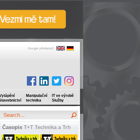
Google překladač:
Vytápění
Manipulační
IT ve výrobě
Stavebnictví
technika
Služby
Časopis
T+T Technika a Trh