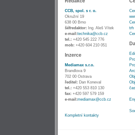
Redakce
Ce
CCB, spol. s r. o.
Cen
Okružní 19
www
638 00 Brno
Cen
šéfredaktor:
Ing. Aleš Vítek
trh
e-mail:
technika@ccb.cz
Cen
tel.:
+420 545 222 776
Da
mob:
+420 604 210 051
Edi
Inzerce
Pro
Mediamax s.r.o.
Pro
Brandlova 9
Ar
702 00 Ostrava
Obj
ředitel:
Dan Koneval
Obj
tel.:
+420 553 810 130
ča
fax:
+420 597 579 159
e-mail:
mediamax@ccb.cz
En
So
Kompletní kontakty