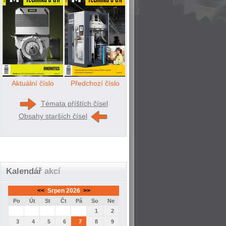
Aktuální číslo
Předchozí číslo
Témata příštích čísel
Obsahy starších čísel
Kalendář
akcí
<<
Srpen 2026
>>
Po
Út
St
Čt
Pá
So
Ne
1
2
3
4
5
6
7
8
9