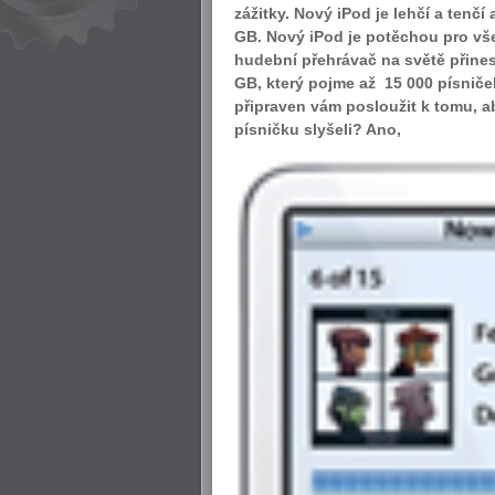
zážitky. Nový iPod je lehčí a ten
GB. Nový iPod je potěchou pro vše
hudební přehrávač na světě přine
GB, který pojme až 15 000 písniček
připraven vám posloužit k tomu, a
písničku slyšeli? Ano,