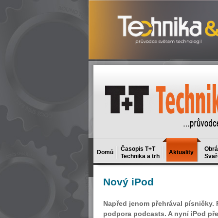
Časopis T+T
Obrá
Domů
Aktuality
Technika a trh
Svař
Nový
iPod
Napřed jenom přehrával písničky. P
podpora podcasts. A nyní iPod př