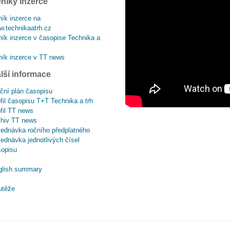
níky inzerce
ík inzerce na
.technikaatrh.cz
ík inzerce v časopise Technika a
ík inzerce v TT news
lší informace
ční plán časopisu
fil časopisu T+T Technika a trh
fil TT news
chiv TT news
ednávka ročního předplatného
ednávka jednotlivých čísel
sopisu
glish summary
utěže