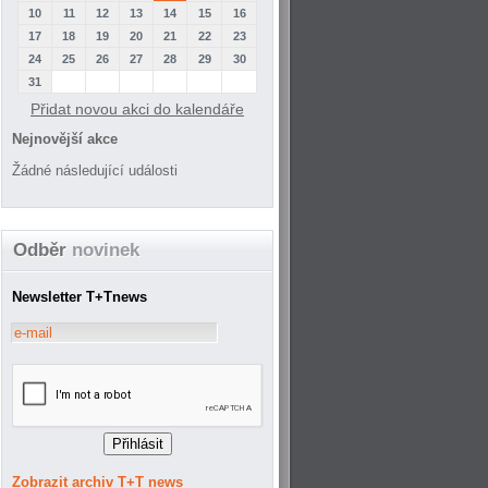
10
11
12
13
14
15
16
17
18
19
20
21
22
23
24
25
26
27
28
29
30
31
Přidat novou akci do kalendáře
Nejnovější akce
Žádné následující události
Odběr
novinek
Newsletter T+Tnews
Zobrazit archiv T+T news