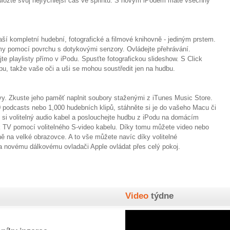
 uložte svůj nejrychlejší čas ve sprintu. S novým iPodem máte všechny
ší kompletní hudební, fotografické a filmové knihovně - jediným prstem.
amy pomocí povrchu s dotykovými senzory. Ovládejte přehrávání.
te playlisty přímo v iPodu. Spusťte fotografickou slideshow. S Click
u, takže vaše oči a uši se mohou soustředit jen na hudbu.
vy. Zkuste jeho paměť naplnit soubory staženými z iTunes Music Store.
00 podcasts nebo 1,000 hudebních klipů, stáhněte si je do vašeho Macu či
e si volitelný audio kabel a poslouchejte hudbu z iPodu na domácím
 k TV pomocí volitelného S-video kabelu. Díky tomu můžete video nebo
ně na velké obrazovce. A to vše můžete navíc díky volitelné
a novému dálkovému ovladači Apple ovládat přes celý pokoj.
Video
týdne