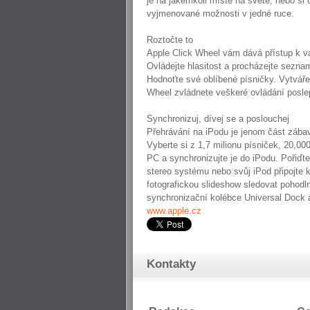
je na jakémkoli místě na světě, nebo si
vyjmenované možnosti v jedné ruce.
Roztočte to
Apple Click Wheel vám dává přístup k va
Ovládejte hlasitost a procházejte sezn
Hodnoťte své oblíbené písničky. Vytvářej
Wheel zvládnete veškeré ovládání poslep
Synchronizuj, dívej se a poslouchej
Přehrávání na iPodu je jenom část zába
Vyberte si z 1,7 milionu písniček, 20,0
PC a synchronizujte je do iPodu. Pořiďt
stereo systému nebo svůj iPod připojte
fotografickou slideshow sledovat pohodl
synchronizační kolébce Universal Dock 
www.apple.cz
Kontakty