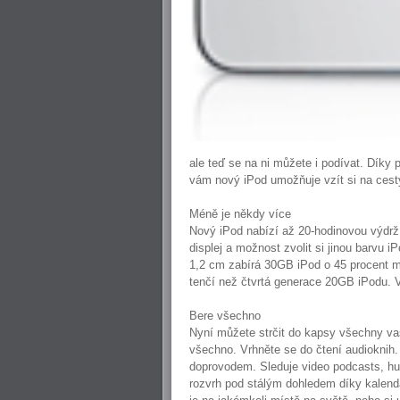
ale teď se na ni můžete i podívat. Díky 
vám nový iPod umožňuje vzít si na cesty
Méně je někdy více
Nový iPod nabízí až 20-hodinovou výdrž b
displej a možnost zvolit si jinou barvu i
1,2 cm zabírá 30GB iPod o 45 procent m
tenčí než čtvrtá generace 20GB iPodu. V
Bere všechno
Nyní můžete strčit do kapsy všechny vaš
všechno. Vrhněte se do čtení audioknih.
doprovodem. Sleduje video podcasts, hud
rozvrh pod stálým dohledem díky kalendář