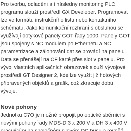
Pro tvorbu, odladění a i následný monitoring PLC
programu slouží prostředí GX Developer. Programovat
lze ve formátu instrukčního listu nebo kontaktního
schématu. Jako komunikační rozhraní s obsluhou se
využívají dotykové panely GOT řady 1000. Panely GOT
jsou spojeny s NC modulem po Ethernetu a NC
parametrizace a zálohování dat se provádí na panelu.
Data se přenášejí na CF kartě přes slot v panelu. Pro
vývoj vlastních aplikačních obrazovek slouží vývojové
prostředí GT Designer 2, kde lze využít již hotových
připravených objektů a grafik, což zkracuje dobu
vývoje.
Nové pohony
Jednotku C7O je možné propojit po optické sběrnici s
novými pohony řady MDS-D 3 x 200 V a DH 3 x 400 V
pracujícími na společném silovém DC busu a rovněž