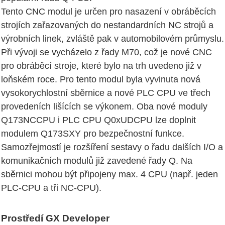
Tento CNC modul je určen pro nasazení v obráběcích
strojích zařazovaných do nestandardních NC strojů a
výrobních linek, zvláště pak v automobilovém průmyslu.
Při vývoji se vycházelo z řady M70, což je nové CNC
pro obráběcí stroje, které bylo na trh uvedeno již v
loňském roce. Pro tento modul byla vyvinuta nová
vysokorychlostní sběrnice a nové PLC CPU ve třech
provedeních lišících se výkonem. Oba nové moduly
Q173NCCPU i PLC CPU Q0xUDCPU lze doplnit
modulem Q173SXY pro bezpečnostní funkce.
Samozřejmostí je rozšíření sestavy o řadu dalších I/O a
komunikačních modulů již zavedené řady Q. Na
sběrnici mohou být připojeny max. 4 CPU (např. jeden
PLC-CPU a tři NC-CPU).
Prostředí GX Developer