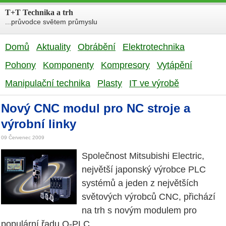
T+T Technika a trh
...průvodce světem průmyslu
Domů
Aktuality
Obrábění
Elektrotechnika
Pohony
Komponenty
Kompresory
Vytápění
Manipulační technika
Plasty
IT ve výrobě
Nový CNC modul pro NC stroje a
výrobní linky
09 Červenec 2009
Společnost Mitsubishi Electric,
největší japonský výrobce PLC
systémů a jeden z největších
světových výrobců CNC, přichází
na trh s novým modulem pro
populární řadu Q-PLC.