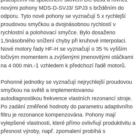
novými pohony MDS-D-SVJ3/ SPJ3 s bržděním do
odporu. Tyto nové pohony se vyznačují 5 x rychlejší
proudovou smyčkou a dvojnásobnou rychlostí v
rychlostní a polohovací smyčce. Bylo dosaženo
1,5násobného snížení chyby při kruhové interpolaci.
Nové motory řady HF-H se vyznačují o 35 % vyšším
točivým momentem a zvýšenými jmenovitými otáčkami
-1
na 4 000 min.
vzhledem k předchozí řadě motorů.
Pohonné jednotky se vyznačují nejrychlejší proudovou
smyčkou na světě a implementovanou
autodiagnostikou frekvence vlastních rezonancí stroje.
Po zadání změřené hodnoty do parametru adaptivního
filtru je rezonance kompenzována. Pohony mají
vylepšené vlastnosti, které přímo ovlivňují produktivitu a
přesnost výroby, např. zpomalení probíhá s