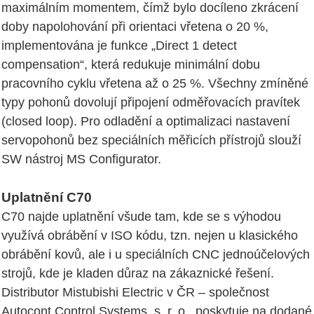
maximálním momentem, čímž bylo docíleno zkrácení
doby napolohování při orientaci vřetena o 20 %,
implementována je funkce „Direct 1 detect
compensation“, která redukuje minimální dobu
pracovního cyklu vřetena až o 25 %. Všechny zmíněné
typy pohonů dovolují připojení odměřovacích pravítek
(closed loop). Pro odladění a optimalizaci nastavení
servopohonů bez speciálních měřicích přístrojů slouží
SW nástroj MS Configurator.
Uplatnění C70
C70 najde uplatnění všude tam, kde se s výhodou
využívá obrábění v ISO kódu, tzn. nejen u klasického
obrábění kovů, ale i u speciálních CNC jednoúčelových
strojů, kde je kladen důraz na zákaznické řešení.
Distributor Mistubishi Electric v ČR – společnost
Autocont Control Systems, s. r. o., poskytuje na dodané