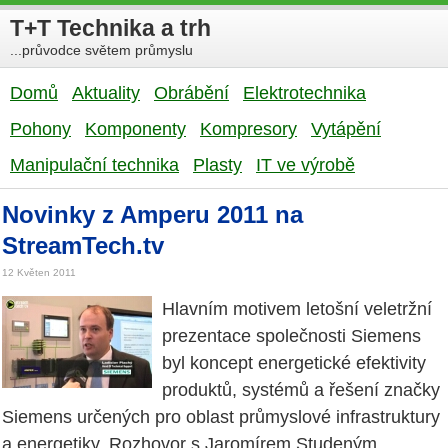
T+T Technika a trh
...průvodce světem průmyslu
Domů
Aktuality
Obrábění
Elektrotechnika
Pohony
Komponenty
Kompresory
Vytápění
Manipulační technika
Plasty
IT ve výrobě
Novinky z Amperu 2011 na
StreamTech.tv
12 Květen 2011
Hlavním motivem letošní veletržní
prezentace společnosti Siemens
byl koncept energetické efektivity
produktů, systémů a řešení značky
Siemens určených pro oblast průmyslové infrastruktury
a energetiky. Rozhovor s Jaromírem Studeným