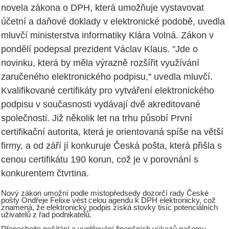
novela zákona o DPH, která umožňuje vystavovat
účetní a daňové doklady v elektronické podobě, uvedla
mluvčí ministerstva informatiky Klára Volná. Zákon v
pondělí podepsal prezident Václav Klaus. "Jde o
novinku, která by měla výrazně rozšířit využívání
zaručeného elektronického podpisu," uvedla mluvčí.
Kvalifikované certifikáty pro vytváření elektronického
podpisu v současnosti vydávají dvě akreditované
společnosti. Již několik let na trhu působí První
certifikační autorita, která je orientovaná spíše na větší
firmy, a od září jí konkuruje Česká pošta, která přišla s
cenou certifikátu 190 korun, což je v porovnání s
konkurentem čtvrtina.
Nový zákon umožní podle místopředsedy dozorčí rady České
pošty Ondřeje Felixe vést celou agendu k DPH elektronicky, což
znamená, že elektronický podpis získá stovky tisíc potenciálních
uživatelů z řad podnikatelů.