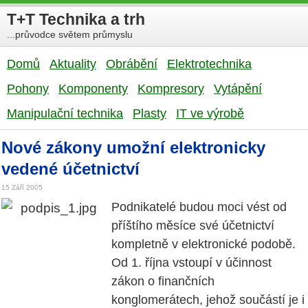
T+T Technika a trh
...průvodce světem průmyslu
Domů
Aktuality
Obrábění
Elektrotechnika
Pohony
Komponenty
Kompresory
Vytápění
Manipulační technika
Plasty
IT ve výrobě
Nové zákony umožní elektronicky
vedené účetnictví
15 Září 2005
Podnikatelé budou moci vést od
příštího měsíce své účetnictví
kompletně v elektronické podobě.
Od 1. října vstoupí v účinnost
zákon o finančních
konglomerátech, jehož součástí je i