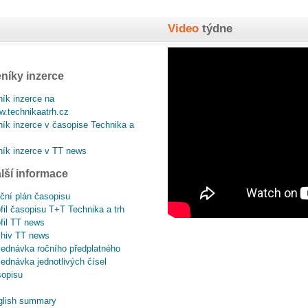
Video
týdne
níky inzerce
ík inzerce na
.technikaatrh.cz
ík inzerce v časopise Technika a
ík inzerce v TT news
lší informace
ční plán časopisu
fil časopisu T+T Technika a trh
fil TT news
chiv TT news
ednávka ročního předplatného
ednávka jednotlivých čísel
sopisu
glish summary