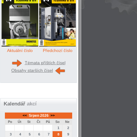
Aktuální číslo
Předchozí číslo
Témata příštích čísel
Obsahy starších čísel
Kalendář
akcí
<<
Srpen 2026
>>
Po
Út
St
Čt
Pá
So
Ne
1
2
3
4
5
6
7
8
9