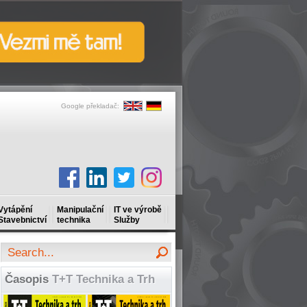
Google překladač:
Vytápění
Manipulační
IT ve výrobě
Stavebnictví
technika
Služby
Časopis
T+T Technika a Trh