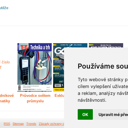
utěže
Používáme sou
Tyto webové stránky po
cílem vylepšení uživat
a reklam, analýzy návš
dnikové
Průvodce světem
Exkluzivně světem
Děláme Brno větší
P
návštěvnosti.
matiky
průmyslu
golfu
m
OK
Upravit mé pře
RSS
Sitemap
Trends
Zásady ochrany osobních údajů
Tvorba webových stránek Br