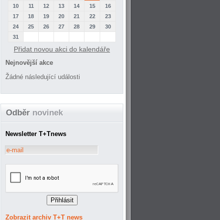
10
11
12
13
14
15
16
17
18
19
20
21
22
23
24
25
26
27
28
29
30
31
Přidat novou akci do kalendáře
Nejnovější akce
Žádné následující události
Odběr
novinek
Newsletter T+Tnews
Zobrazit archiv T+T news