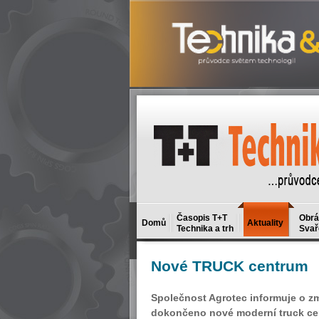
Časopis T+T
Obrá
Domů
Aktuality
Technika a trh
Svař
Nové
TRUCK centrum
Společnost Agrotec informuje o z
dokončeno nové moderní truck cen