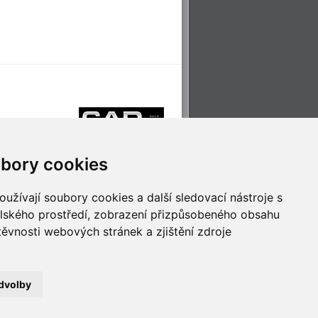
bory cookies
užívají soubory cookies a další sledovací nástroje s
elského prostředí, zobrazení přizpůsobeného obsahu
těvnosti webových stránek a zjištění zdroje
říjemné cestování
Technologie pro
ěstskou dopravou
inovaci
dvolby
no
- Webservis © 2023. Všechna práva vyhrazena.