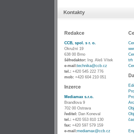
Kontakty
Redakce
Ce
CCB, spol. s r. o.
Cen
Okružní 19
www
638 00 Brno
Cen
šéfredaktor:
Ing. Aleš Vítek
trh
e-mail:
technika@ccb.cz
Cen
tel.:
+420 545 222 776
Da
mob:
+420 604 210 051
Edi
Inzerce
Pro
Mediamax s.r.o.
Pro
Brandlova 9
Ar
702 00 Ostrava
Obj
ředitel:
Dan Koneval
Obj
tel.:
+420 553 810 130
ča
fax:
+420 597 579 159
e-mail:
mediamax@ccb.cz
En