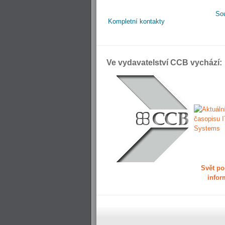
So
Kompletní kontakty
Ve vydavatelství CCB vychází:
Svět po
infor