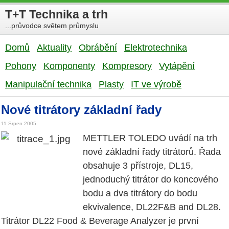
T+T Technika a trh
...průvodce světem průmyslu
Domů
Aktuality
Obrábění
Elektrotechnika
Pohony
Komponenty
Kompresory
Vytápění
Manipulační technika
Plasty
IT ve výrobě
Nové titrátory základní řady
11 Srpen 2005
METTLER TOLEDO uvádí na trh
nové základní řady titrátorů. Řada
obsahuje 3 přístroje, DL15,
jednoduchý titrátor do koncového
bodu a dva titrátory do bodu
ekvivalence, DL22F&B and DL28.
Titrátor DL22 Food & Beverage Analyzer je první