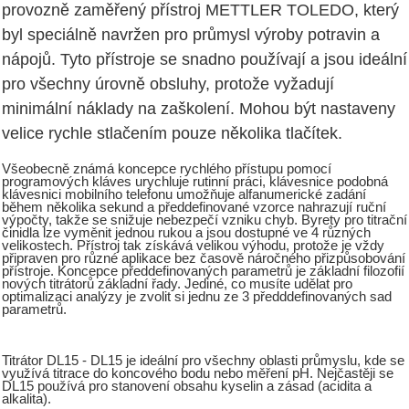
provozně zaměřený přístroj METTLER TOLEDO, který
byl speciálně navržen pro průmysl výroby potravin a
nápojů. Tyto přístroje se snadno používají a jsou ideální
pro všechny úrovně obsluhy, protože vyžadují
minimální náklady na zaškolení. Mohou být nastaveny
velice rychle stlačením pouze několika tlačítek.
Všeobecně známá koncepce rychlého přístupu pomocí
programových kláves urychluje rutinní práci, klávesnice podobná
klávesnici mobilního telefonu umožňuje alfanumerické zadání
během několika sekund a předdefinované vzorce nahrazují ruční
výpočty, takže se snižuje nebezpečí vzniku chyb. Byrety pro titrační
činidla lze vyměnit jednou rukou a jsou dostupné ve 4 různých
velikostech. Přístroj tak získává velikou výhodu, protože je vždy
připraven pro různé aplikace bez časově náročného přizpůsobování
přístroje. Koncepce předdefinovaných parametrů je základní filozofií
nových titrátorů základní řady. Jediné, co musíte udělat pro
optimalizaci analýzy je zvolit si jednu ze 3 předddefinovaných sad
parametrů.
Titrátor DL15 - DL15 je ideální pro všechny oblasti průmyslu, kde se
využívá titrace do koncového bodu nebo měření pH. Nejčastěji se
DL15 používá pro stanovení obsahu kyselin a zásad (acidita a
alkalita).