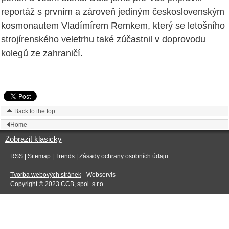
reportáž s prvním a zároveň jediným československým
kosmonautem Vladímírem Remkem, který se letošního
strojírenského veletrhu také zúčastnil v doprovodu
kolegů ze zahraničí.
Back to the top
Home
Zobrazit klasicky
RSS
|
Sitemap
|
Trends
|
Zásady ochrany osobních údajů
Tvorba webových stránek
- Webservis
Copyright © 2023
CCB, spol. s r.o.