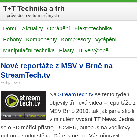
T+T Technika a trh
...průvodce světem průmyslu
Domů
Aktuality
Obrábění
Elektrotechnika
Pohony
Komponenty
Kompresory
Vytápění
Manipulační technika
Plasty
IT ve výrobě
Nové reportáže z MSV v Brně na
StreamTech.tv
07 Říjen 2010
Na
StreamTech.tv
se tento týden
objevily tři nová videa – reportáže z
MSV Brno 2010, tak jak jsme slíbili
v minulém vydání TT News. Jedná
se o 3D měřící přístroj ROMER, autobus na vodíkový
pohon a vodní stěna. Dále jsme pro Vás připravili